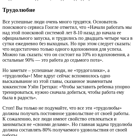
Трудолюбие
Все успешные люди очень много трудятся. Основатель
поискового сервиса Гоогле отметил, что «Начали работать мы
над этой поисковой системой лет 8-10 назад до начала ее
официального запуска, и трудились по двадцать четыре часа в
сутки ежедневно без выходных. Но при этом следует сказать:
что недостаточно только одного вдохновения для успеха.
Можно так сказать: что он состоит на 10% из вдохновения, а
остальные 90% — это работа до седьмого пота».
Но заметьте – успешные люди, не «трудоголики», а
«трудолюбы»! Мне вдруг сейчас вспомнилось одно
высказывание из этой главы, сказанное знаменитым
хоккеистом Уэйн Гретцки: «Чтобы заставить ребенка упорно
тренироваться, нужно сначала добиться, чтобы работа ему
была в радость».
Стоп! Вы только не подумайте, что все эти «трудолюбы»
должны получать постоянное удовольствие от своей работы.
К сожалению, все люди имеют свойство отвлекаться и
заниматься не «своими делами». Но главная задача трудолюба
должна составлять 80% получаемого удовольствия от своей
работы.