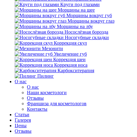
Круги под глазами
Морщины на шее
Морщины вокруг губ
Морщины вокруг глаз
Морщины на лбу
Носослёзная борозда
Носогубные складки
Коррекция скул
Мезонити
Увеличение губ
Коррекция шеи
Коррекция носа
Карбокситерапия
Пилинг
O нас
O нас
Наши косметологи
Отзывы
Франшиза для косметологов
Контакты
Статьи
Галерея
Цены
Отзывы