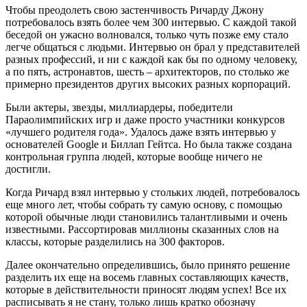
Чтобы преодолеть свою застенчивость Ричарду Джону
потребовалось взять более чем 300 интервью. С каждой такой
беседой он ужасно волновался, только чуть позже ему стало
легче общаться с людьми. Интервью он брал у представителей
разных профессий, и ни с каждой как бы по одному человеку,
а по пять, астронавтов, шесть – архитекторов, по столько же
примерно президентов других высоких разных корпораций.
Были актеры, звезды, миллиардеры, победители
Параолимпийских игр и даже просто участники конкурсов
«лучшего родителя года». Удалось даже взять интервью у
основателей Google и Биллап Гейтса. Но была также создана
контрольная группа людей, которые вообще ничего не
достигли.
Когда Ричард взял интервью у стольких людей, потребовалось
еще много лет, чтобы собрать ту самую основу, с помощью
которой обычные люди становились талантливыми и очень
известными. Рассортировав миллионы сказанных слов на
классы, которые разделились на 300 факторов.
Далее окончательно определившись, было принято решение
разделить их еще на восемь главных составляющих качеств,
которые в действительности приносят людям успех! Все их
расписывать я не стану, только лишь кратко обозначу