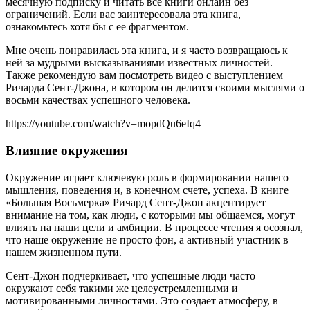
месячную подписку и читать все книги онлайн без
ограничений. Если вас заинтересовала эта книга,
ознакомьтесь хотя бы с ее фрагментом.
Мне очень понравилась эта книга, и я часто возвращаюсь к
ней за мудрыми высказываниями известных личностей.
Также рекомендую вам посмотреть видео с выступлением
Ричарда Сент-Джона, в котором он делится своими мыслями о
восьми качествах успешного человека.
https://youtube.com/watch?v=mopdQu6eIq4
Влияние окружения
Окружение играет ключевую роль в формировании нашего
мышления, поведения и, в конечном счете, успеха. В книге
«Большая Восьмерка» Ричард Сент-Джон акцентирует
внимание на том, как люди, с которыми мы общаемся, могут
влиять на наши цели и амбиции. В процессе чтения я осознал,
что наше окружение не просто фон, а активный участник в
нашем жизненном пути.
Сент-Джон подчеркивает, что успешные люди часто
окружают себя такими же целеустремленными и
мотивированными личностями. Это создает атмосферу, в