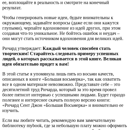
ее, воплощайте в реальность и смотрите на конечный
результат.
Чтобы генерировать новые идеи, будьте внимательны к
окружающему, задавайте вопросы (даже если они кажутся
глупыми), черпайте вдохновение из идей других, при этом
создавая что-то уникальное. Не бойтесь ошибок и неудач –
они могут стать источником вдохновения для великих идей.
Ричард утверждает:
Каждый человек способен стать
творческим! Старайтесь следовать примеру успешных
людей, о которых рассказывается в этой книге. Великая
идея обязательно придет к вам!
В этой статье я упомянула лишь пять из восьми качеств,
описанных в книге «Большая восьмерка», так как охватить
все в одном материале невозможно. Представьте себе – это
десятилетний труд Ричарда, который за это время провел
более пятисот интервью с успешными людьми. Будет гораздо
полезнее и интереснее скачать полную версию книги:
«Ричард Сент Джон «Большая Восьмерка» и внимательно ее
изучить.
Если вы любите читать, рекомендую вам замечательную
библиотеку mybook, где за небольшую плату можно оформить