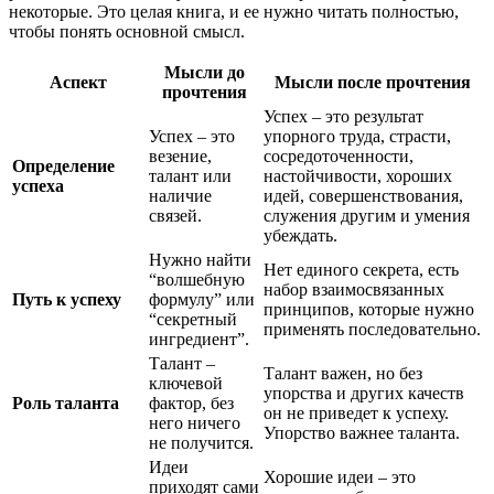
некоторые. Это целая книга, и ее нужно читать полностью,
чтобы понять основной смысл.
Мысли до
Аспект
Мысли после прочтения
прочтения
Успех – это результат
Успех – это
упорного труда, страсти,
везение,
сосредоточенности,
Определение
талант или
настойчивости, хороших
успеха
наличие
идей, совершенствования,
связей.
служения другим и умения
убеждать.
Нужно найти
Нет единого секрета, есть
“волшебную
набор взаимосвязанных
Путь к успеху
формулу” или
принципов, которые нужно
“секретный
применять последовательно.
ингредиент”.
Талант –
Талант важен, но без
ключевой
упорства и других качеств
Роль таланта
фактор, без
он не приведет к успеху.
него ничего
Упорство важнее таланта.
не получится.
Идеи
Хорошие идеи – это
приходят сами