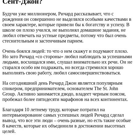
Сент-Джон?
Будучи уже миллионером, Ричард рассказывает, что с
рождения он совершенно не выделялся особыми качествами в
своем характере, которые привели бы к богатству и успеху. В
школе он плохо учился, не выполнял домашние задания, не
любил отвечать на устные предметы, потому что был очень
стеснительным и застенчивым парнем.
Очень боялся людей: то что о нем скажут и подумают плохо.
Но зато Ричард «со стороны» любил наблюдать за успешными
людьми, восхищался ими, слушал внимательно их речи. Он не
старался особо им подражать, но всегда стремился хорошо
выполнять свою работу, любил самосовершенствоваться.
На сегодняшний день Ричард Джон является популярным
спикером, предпринимателем, основателем The St. John
Group. Активно занимается дзюдо, владеет черным поясом,
пробежал более пятидесяти марафонов на всех континентах.
Благодаря 10 летнему труду, которые потратил на
интервьюирование самых успешных людей Ричард сделал
вывод, что все эти люди – очень разные, но есть такие особые
8 качеств, которые их объединили в достижении высотных
целей.