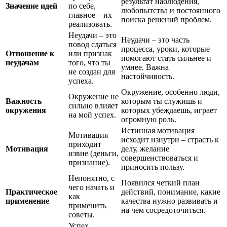
результат наблюдения,
Значение идей
по себе,
любопытства и постоянного
главное – их
поиска решений проблем.
реализовать.
Неудачи – это
Неудачи – это часть
повод сдаться
процесса, уроки, которые
Отношение к
или признак
помогают стать сильнее и
неудачам
того, что ты
умнее. Важна
не создан для
настойчивость.
успеха.
Окружение, особенно люди,
Окружение не
Важность
которым ты служишь и
сильно влияет
окружения
которых убеждаешь, играет
на мой успех.
огромную роль.
Истинная мотивация
Мотивация
исходит изнутри – страсть к
приходит
Мотивация
делу, желание
извне (деньги,
совершенствоваться и
признание).
приносить пользу.
Непонятно, с
Появился четкий план
чего начать и
Практическое
действий, понимание, какие
как
применение
качества нужно развивать и
применить
на чем сосредоточиться.
советы.
Успех