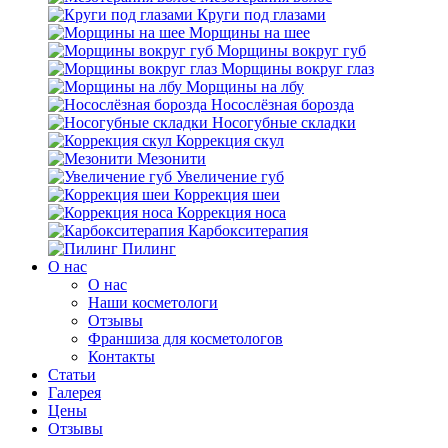
Круги под глазами
Морщины на шее
Морщины вокруг губ
Морщины вокруг глаз
Морщины на лбу
Носослёзная борозда
Носогубные складки
Коррекция скул
Мезонити
Увеличение губ
Коррекция шеи
Коррекция носа
Карбокситерапия
Пилинг
O нас
O нас
Наши косметологи
Отзывы
Франшиза для косметологов
Контакты
Статьи
Галерея
Цены
Отзывы