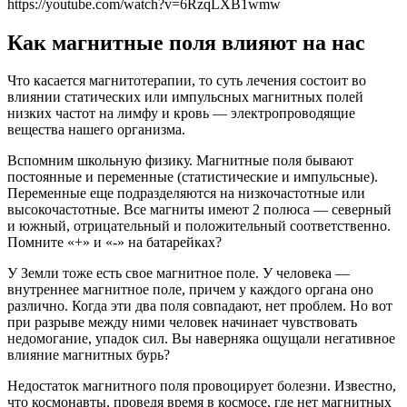
https://youtube.com/watch?v=6RzqLXB1wmw
Как магнитные поля влияют на нас
Что касается магнитотерапии, то суть лечения состоит во
влиянии статических или импульсных магнитных полей
низких частот на лимфу и кровь — электропроводящие
вещества нашего организма.
Вспомним школьную физику. Магнитные поля бывают
постоянные и переменные (статистические и импульсные).
Переменные еще подразделяются на низкочастотные или
высокочастотные. Все магниты имеют 2 полюса — северный
и южный, отрицательный и положительный соответственно.
Помните «+» и «-» на батарейках?
У Земли тоже есть свое магнитное поле. У человека —
внутреннее магнитное поле, причем у каждого органа оно
различно. Когда эти два поля совпадают, нет проблем. Но вот
при разрыве между ними человек начинает чувствовать
недомогание, упадок сил. Вы наверняка ощущали негативное
влияние магнитных бурь?
Недостаток магнитного поля провоцирует болезни. Известно,
что космонавты, проведя время в космосе, где нет магнитных