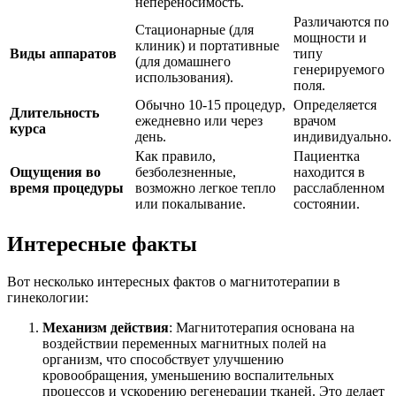
непереносимость.
Различаются по
Стационарные (для
мощности и
клиник) и портативные
Виды аппаратов
типу
(для домашнего
генерируемого
использования).
поля.
Обычно 10-15 процедур,
Определяется
Длительность
ежедневно или через
врачом
курса
день.
индивидуально.
Как правило,
Пациентка
Ощущения во
безболезненные,
находится в
время процедуры
возможно легкое тепло
расслабленном
или покалывание.
состоянии.
Интересные факты
Вот несколько интересных фактов о магнитотерапии в
гинекологии:
Механизм действия
: Магнитотерапия основана на
воздействии переменных магнитных полей на
организм, что способствует улучшению
кровообращения, уменьшению воспалительных
процессов и ускорению регенерации тканей. Это делает