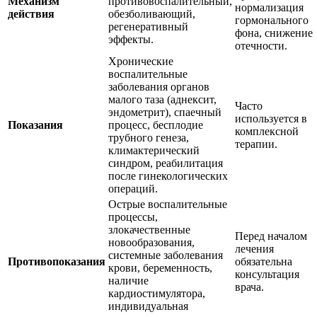
Механизм
противовоспалительный,
нормализация
действия
обезболивающий,
гормонального
регенеративный
фона, снижение
эффекты.
отечности.
Хронические
воспалительные
заболевания органов
малого таза (аднексит,
Часто
эндометрит), спаечный
используется в
Показания
процесс, бесплодие
комплексной
трубного генеза,
терапии.
климактерический
синдром, реабилитация
после гинекологических
операций.
Острые воспалительные
процессы,
злокачественные
Перед началом
новообразования,
лечения
системные заболевания
Противопоказания
обязательна
крови, беременность,
консультация
наличие
врача.
кардиостимулятора,
индивидуальная