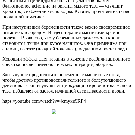
магнитными цилиндрами больных участков окажет
благотворное действие на органы малого таза — улучшит
кровоток, снабжение кислородом. Кстати, прочитайте статью
по данной тематике.
При наступившей беременности также важно своевременное
питание кислородом. И здесь терапия магнитами крайне
полезна. Выявлено, что у беременных даже состав крови
становится лучше при курсе магнитов. Она применима при
анемии, гестозе (поздний токсикоз), медленном росте плода.
Хороший эффект дает терапия в качестве реабилитационного
средства после гинекологических операций, абортов.
Здесь лучше предпочитать переменные магнитные поля,
чтобы достичь противовоспалительного и болеутоляющего
действия. Терапия улучшает циркуляцию крови в токе малого
таза, избавляет от застоя, излишней свертываемости крови.
https://youtube.com/watch?v=4cmyxrfJRF4