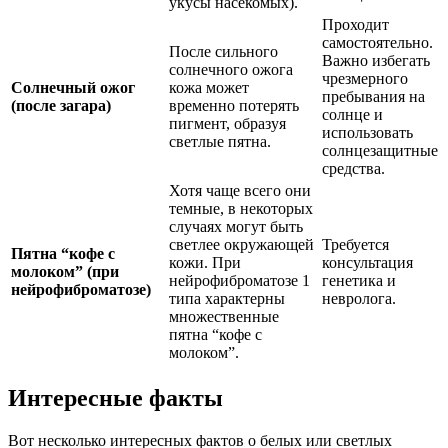
укусы насекомых).
Проходит
самостоятельно.
После сильного
Важно избегать
солнечного ожога
чрезмерного
Солнечный ожог
кожа может
пребывания на
(после загара)
временно потерять
солнце и
пигмент, образуя
использовать
светлые пятна.
солнцезащитные
средства.
Хотя чаще всего они
темные, в некоторых
случаях могут быть
светлее окружающей
Требуется
Пятна “кофе с
кожи. При
консультация
молоком” (при
нейрофиброматозе 1
генетика и
нейрофиброматозе)
типа характерны
невролога.
множественные
пятна “кофе с
молоком”.
Интересные факты
Вот несколько интересных фактов о белых или светлых