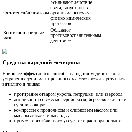
Усиливают действие
света, запускают в
Фотосенсибилизаторы
организме цепочку
физико-химических
процессов
Обладают
Кортикостероидные
противовоспалительным
мази
действием
Средства народной медицины
Наиболее эффективные способы народной медицины для
устранения депигментированных участков кожи в результате
витилиго и лишая:
протирание отваром укропа, петрушки, или зверобоя;
аппликации со смесью серной мази, березового дегтя и
гусиного жира;
компрессы с прополисом и оливковым маслом или
маслом жожоба и лаванды;
примочки из яблочного уксуса или раствора полыни.