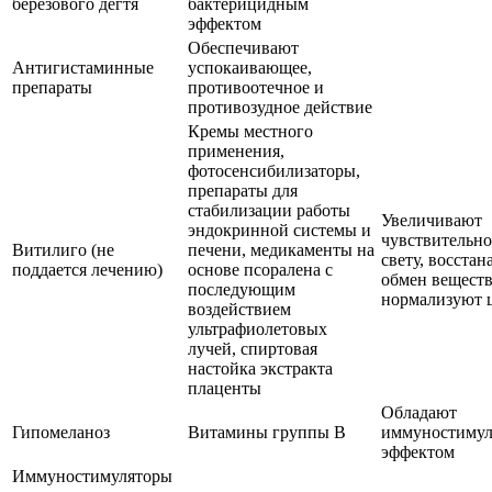
березового дегтя
бактерицидным
эффектом
Обеспечивают
Антигистаминные
успокаивающее,
препараты
противоотечное и
противозудное действие
Кремы местного
применения,
фотосенсибилизаторы,
препараты для
стабилизации работы
Увеличивают
эндокринной системы и
чувствительно
Витилиго (не
печени, медикаменты на
свету, восста
поддается лечению)
основе псоралена с
обмен веществ
последующим
нормализуют 
воздействием
ультрафиолетовых
лучей, спиртовая
настойка экстракта
плаценты
Обладают
Гипомеланоз
Витамины группы B
иммуностиму
эффектом
Иммуностимуляторы