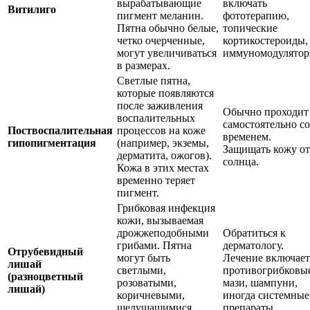
вырабатывающие
включать
Витилиго
пигмент меланин.
фототерапию,
Пятна обычно белые,
топические
четко очерченные,
кортикостероиды,
могут увеличиваться
иммуномодулятор
в размерах.
Светлые пятна,
которые появляются
после заживления
Обычно проходит
воспалительных
самостоятельно со
Поствоспалительная
процессов на коже
временем.
гипопигментация
(например, экземы,
Защищать кожу от
дерматита, ожогов).
солнца.
Кожа в этих местах
временно теряет
пигмент.
Грибковая инфекция
кожи, вызываемая
дрожжеподобными
Обратиться к
грибами. Пятна
дерматологу.
Отрубевидный
могут быть
Лечение включает
лишай
светлыми,
противогрибковы
(разноцветный
розоватыми,
мази, шампуни,
лишай)
коричневыми,
иногда системные
шелушащимися.
препараты.