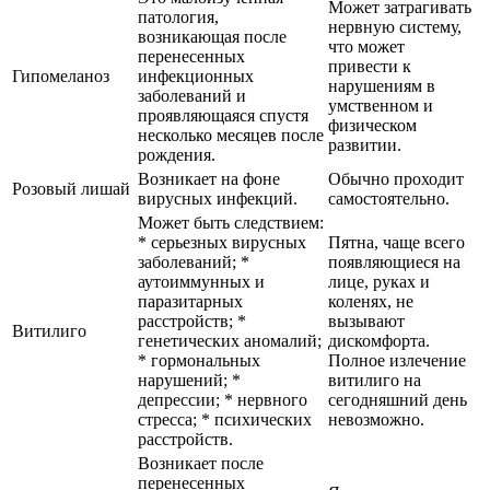
Может затрагивать
патология,
нервную систему,
возникающая после
что может
перенесенных
привести к
Гипомеланоз
инфекционных
нарушениям в
заболеваний и
умственном и
проявляющаяся спустя
физическом
несколько месяцев после
развитии.
рождения.
Возникает на фоне
Обычно проходит
Розовый лишай
вирусных инфекций.
самостоятельно.
Может быть следствием:
* серьезных вирусных
Пятна, чаще всего
заболеваний; *
появляющиеся на
аутоиммунных и
лице, руках и
паразитарных
коленях, не
расстройств; *
вызывают
Витилиго
генетических аномалий;
дискомфорта.
* гормональных
Полное излечение
нарушений; *
витилиго на
депрессии; * нервного
сегодняшний день
стресса; * психических
невозможно.
расстройств.
Возникает после
перенесенных