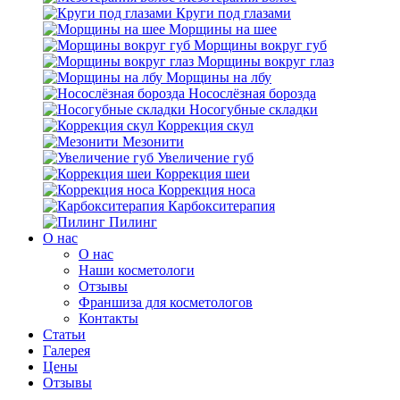
Круги под глазами
Морщины на шее
Морщины вокруг губ
Морщины вокруг глаз
Морщины на лбу
Носослёзная борозда
Носогубные складки
Коррекция скул
Мезонити
Увеличение губ
Коррекция шеи
Коррекция носа
Карбокситерапия
Пилинг
O нас
O нас
Наши косметологи
Отзывы
Франшиза для косметологов
Контакты
Статьи
Галерея
Цены
Отзывы