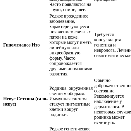
Часто появляются на
груди, спине, шее.
Редкое врожденное
заболевание,
характеризующееся
появлением светлых
Требуется
пятен на коже,
консультация
которые могут иметь
Гипомеланоз Ито
генетика и
линейную или
невролога. Лечен
вихреобразную
симптоматическое
форму. Часто
сопровождается
другими аномалиями
развития.
Обычно
доброкачественно
Родинка, окруженная
состояние.
светлым ободком.
Рекомендуется
Невус Сеттона (гало-
Иммунная система
наблюдение у
невус)
атакует пигментные
дерматолога. В
клетки вокруг
некоторых случая
родинки.
родинка может
исчезнуть.
Редкое генетическое