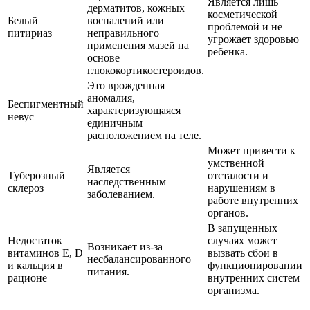
Является лишь
дерматитов, кожных
косметической
Белый
воспалений или
проблемой и не
питириаз
неправильного
угрожает здоровью
применения мазей на
ребенка.
основе
глюкокортикостероидов.
Это врожденная
аномалия,
Беспигментный
характеризующаяся
невус
единичным
расположением на теле.
Может привести к
умственной
Является
Туберозный
отсталости и
наследственным
склероз
нарушениям в
заболеванием.
работе внутренних
органов.
В запущенных
Недостаток
случаях может
Возникает из-за
витаминов Е, D
вызвать сбои в
несбалансированного
и кальция в
функционировании
питания.
рационе
внутренних систем
организма.