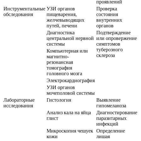
проявлений
Инструментальные
УЗИ органов
Проверка
обследования
пищеварения,
состояния
желчевыводящих
внутренних
путей, печени
органов
Диагностика
Подтверждение
центральной нервной
или опровержение
системы
симптомов
туберозного
Компьютерная или
склероза
магнитно-
резонансная
томография
головного мозга
Электрокардиография
УЗИ органов
мочеполовой системы
Лабораторные
Гистология
Выявление
исследования
гипомеланоза
Анализ кала на яйца
Диагностирование
глист
паразитарных
инфекций
Микроскопия чешуек
Определение
кожи
лишая