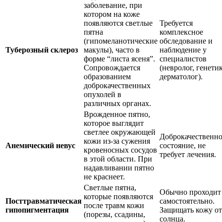
заболевание, при
котором на коже
появляются светлые
Требуется
пятна
комплексное
(гипомеланотические
обследование и
Туберозный склероз
макулы), часто в
наблюдение у
форме “листа ясеня”.
специалистов
Сопровождается
(невролог, генетик
образованием
дерматолог).
доброкачественных
опухолей в
различных органах.
Врожденное пятно,
которое выглядит
светлее окружающей
Доброкачественн
кожи из-за сужения
Анемический невус
состояние, не
кровеносных сосудов
требует лечения.
в этой области. При
надавливании пятно
не краснеет.
Светлые пятна,
Обычно проходит
которые появляются
Посттравматическая
самостоятельно.
после травм кожи
гипопигментация
Защищать кожу от
(порезы, ссадины,
солнца.