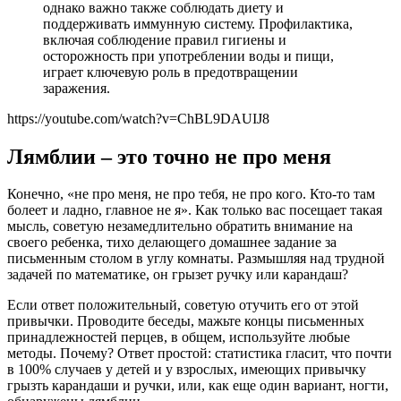
однако важно также соблюдать диету и
поддерживать иммунную систему. Профилактика,
включая соблюдение правил гигиены и
осторожность при употреблении воды и пищи,
играет ключевую роль в предотвращении
заражения.
https://youtube.com/watch?v=ChBL9DAUIJ8
Лямблии – это точно не про меня
Конечно, «не про меня, не про тебя, не про кого. Кто-то там
болеет и ладно, главное не я». Как только вас посещает такая
мысль, советую незамедлительно обратить внимание на
своего ребенка, тихо делающего домашнее задание за
письменным столом в углу комнаты. Размышляя над трудной
задачей по математике, он грызет ручку или карандаш?
Если ответ положительный, советую отучить его от этой
привычки. Проводите беседы, мажьте концы письменных
принадлежностей перцев, в общем, используйте любые
методы. Почему? Ответ простой: статистика гласит, что почти
в 100% случаев у детей и у взрослых, имеющих привычку
грызть карандаши и ручки, или, как еще один вариант, ногти,