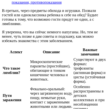
показания, противопоказания
В-третьих, через предметы обихода и игрушки. Позвали
гостей или одноклассника ребенка к себе на обед? Будьте
готовы к тому, что возможно гости придут не одни, а с
лямблиями.
Я уверенна, что вы сейчас немного напуганы. Но, тем не
менее, чуть позже я дам советы и подскажу, как можно
избежать знакомства с этим заболеванием.
Важные
Аспект
Описание
замечания
Существуют в двух
Микроскопические
формах:
паразиты (простейшие),
Что такое
трофозоиты
обитающие в тонком
лямблии?
(активная форма) и
кишечнике человека и
цисты (устойчивая
животных.
форма).
Особенно
Фекально-оральный:
распространены в
через загрязненную воду,
Пути
детских
пищу, немытые руки,
заражения
коллективах и при
контакт с зараженными
несоблюдении
животными или людьми.
гигиены.