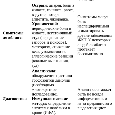
Острый:
диарея, боли в
животе, тошнота, рвота,
вздутие, потеря
Симптомы могут
аппетита, лихорадка.
быть
Хронический:
неспецифичными
периодические боли в
и имитировать
Симптомы
животе, неустойчивый
другие заболевания
лямблиоза
стул (чередование
ЖКТ. У некоторых
запоров и поносов),
людей лямблиоз
метеоризм, снижение
протекает
веса, утомляемость,
бессимптомно.
аллергические реакции
(кожные высыпания,
зуд).
Анализ кала:
обнаружение цист или
трофозоитов лямблий
(необходимо
многократное
Анализ кала может
исследование).
быть не всегда
Диагностика
Иммунологические
информативным
методы:
определение
из-за прерывистого
антител к лямблиям в
выделения цист.
крови (ИФА).