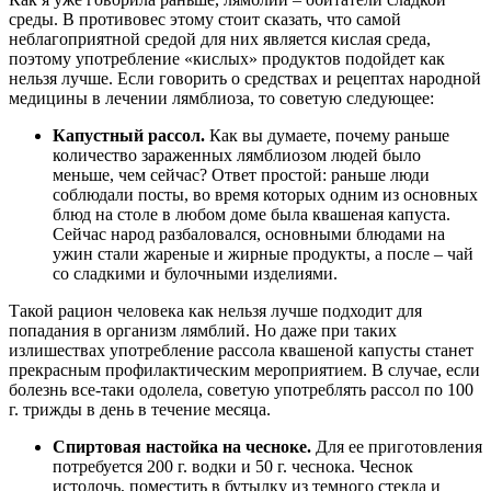
среды. В противовес этому стоит сказать, что самой
неблагоприятной средой для них является кислая среда,
поэтому употребление «кислых» продуктов подойдет как
нельзя лучше. Если говорить о средствах и рецептах народной
медицины в лечении лямблиоза, то советую следующее:
Капустный рассол.
Как вы думаете, почему раньше
количество зараженных лямблиозом людей было
меньше, чем сейчас? Ответ простой: раньше люди
соблюдали посты, во время которых одним из основных
блюд на столе в любом доме была квашеная капуста.
Сейчас народ разбаловался, основными блюдами на
ужин стали жареные и жирные продукты, а после – чай
со сладкими и булочными изделиями.
Такой рацион человека как нельзя лучше подходит для
попадания в организм лямблий. Но даже при таких
излишествах употребление рассола квашеной капусты станет
прекрасным профилактическим мероприятием. В случае, если
болезнь все-таки одолела, советую употреблять рассол по 100
г. трижды в день в течение месяца.
Спиртовая настойка на чесноке.
Для ее приготовления
потребуется 200 г. водки и 50 г. чеснока. Чеснок
истолочь, поместить в бутылку из темного стекла и