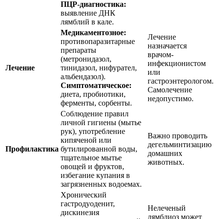
ПЦР-диагностика:
выявление ДНК
лямблий в кале.
Медикаментозное:
Лечение
противопаразитарные
назначается
препараты
врачом-
(метронидазол,
инфекционистом
Лечение
тинидазол, нифурател,
или
альбендазол).
гастроэнтерологом.
Симптоматическое:
Самолечение
диета, пробиотики,
недопустимо.
ферменты, сорбенты.
Соблюдение правил
личной гигиены (мытье
рук), употребление
Важно проводить
кипяченой или
дегельминтизацию
Профилактика
бутилированной воды,
домашних
тщательное мытье
животных.
овощей и фруктов,
избегание купания в
загрязненных водоемах.
Хронический
гастродуоденит,
Нелеченый
дискинезия
лямблиоз может