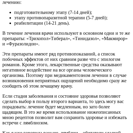
лечению:
подготовительному этапу (7-14 дней);
этапу противопаразитной терапии (5-7 дней);
реабилитации (14-21 день).
В течение лечения врачи используют в основном одни и те же
препараты: «Трихопол»Тиберал», «Тинидазол», «Макмирор»
и «Фуразолидон».
Эти препараты имеют ряд противопоказаний, а список
побочных эффектов от них сравним разве что с эпилогом
романов. Кроме этого, лекарственные средства оказывают
негативное воздействие на все органы человеческого
организма. Поэтому при медикаментозном лечении в случае
возникновения неприятных ощущений необходимо сразу же
сообщить об этом лечащему врачу.
Если стадия заболевания и состояние здоровья позволяют
сделать выбор в пользу второго варианта, то здесь могу вас
порадовать: лечение будет медленным, но зато более
щадящим. В это же время использование нижеописанных
мною рецептов позволит вам сохранить здоровье и избежать
встречи с лямблиозом.
Как я уже говорила раньше, лямблии – обитатели сладкой