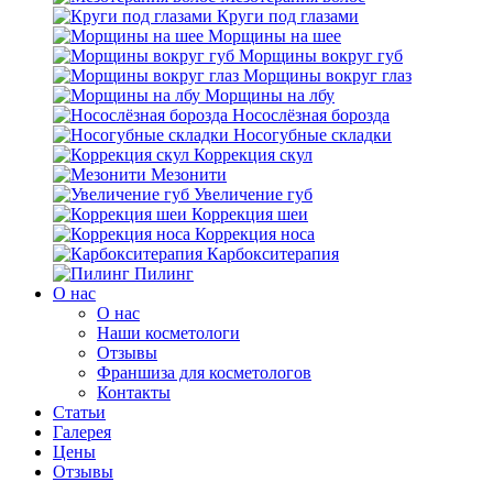
Круги под глазами
Морщины на шее
Морщины вокруг губ
Морщины вокруг глаз
Морщины на лбу
Носослёзная борозда
Носогубные складки
Коррекция скул
Мезонити
Увеличение губ
Коррекция шеи
Коррекция носа
Карбокситерапия
Пилинг
O нас
O нас
Наши косметологи
Отзывы
Франшиза для косметологов
Контакты
Статьи
Галерея
Цены
Отзывы