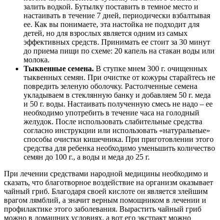
залить водкой. Бутылку поставить в темное место и
настаивать в течение 7 дней, периодически взбалтывая
ее. Как вы понимаете, эта настойка не подходит для
детей, но для взрослых является одним из самых
эффективных средств. Принимать ее стоит за 30 минут
до приема пищи по схеме: 20 капель на стакан воды или
молока.
Тыквенные семена.
В ступке мнем 300 г. очищенных
тыквенных семян. При очистке от кожуры старайтесь не
повредить зеленую оболочку. Растолченные семена
укладываем в стеклянную банку и добавляем 50 г. меда
и 50 г. воды. Настаивать полученную смесь не надо – ее
необходимо употребить в течение часа на голодный
желудок. После использовать слабительные средства
согласно инструкции или использовать «натуральные»
способы очистки кишечника. При приготовлении этого
средства для ребенка необходимо уменьшить количество
семян до 100 г., а воды и меда до 25 г.
При лечении средствами народной медицины необходимо и
сказать, что благотворное воздействие на организм оказывает
чайный гриб. Благодаря своей кислоте он является злейшим
врагом лямблий, а значит верным помощником в лечении и
профилактике этого заболевания. Вырастить чайный гриб
можно в домашних условиях, а вот его экстракт можно