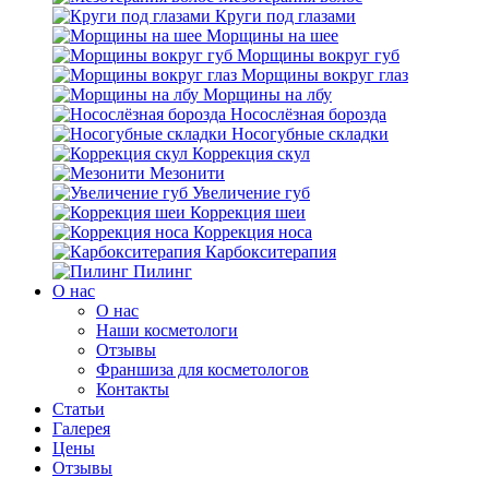
Круги под глазами
Морщины на шее
Морщины вокруг губ
Морщины вокруг глаз
Морщины на лбу
Носослёзная борозда
Носогубные складки
Коррекция скул
Мезонити
Увеличение губ
Коррекция шеи
Коррекция носа
Карбокситерапия
Пилинг
O нас
O нас
Наши косметологи
Отзывы
Франшиза для косметологов
Контакты
Статьи
Галерея
Цены
Отзывы