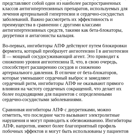
представляют собой один из наиболее распространенных
классов антигипертензивных препаратов, используемых для
лечения артериальной гипертензии и сердечно-сосудистых
заболеваний. Важно рассмотреть их эффективность и
преимущества в сравнении с другими классами
антигипертензивных средств, такими как бета-блокаторы,
диуретики и антагонисты кальция.
Во-первых, ингибиторы АПФ действуют путем блокировки
фермента, который преобразует ангиотензин I в ангиотензин
II — мощный сосудосуживающий агент. Это приводит к
снижению уровня ангиотензина II, что, в свою очередь,
способствует расширению сосудов и снижению
артериального давления. В отличие от бета-блокаторов,
которые уменьшают сердечный выброс и замедляют
сердечный ритм, ингибиторы АПФ не оказывают прямого
влияния на частоту сердечных сокращений, что делает их
более подходящими для пациентов с определенными
сердечно-сосудистыми заболеваниями.
Сравнивая ингибиторы АПФ с диуретиками, можно
отметить, что последние часто вызывают электролитные
нарушения и могут приводить к обезвоживанию. Ингибиторы
АПФ, напротив, имеют более благоприятный профиль
побочных эффектов и могут быть использованы у пациентов