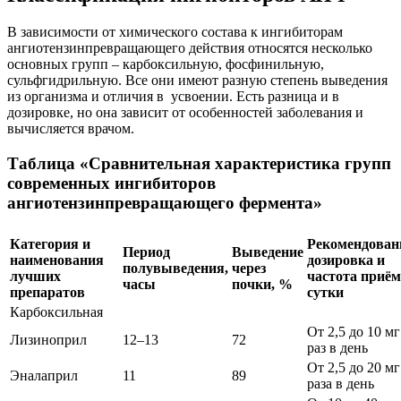
В зависимости от химического состава к ингибиторам
ангиотензинпревращающего действия относятся несколько
основных групп – карбоксильную, фосфинильную,
сульфгидрильную. Все они имеют разную степень выведения
из организма и отличия в усвоении. Есть разница и в
дозировке, но она зависит от особенностей заболевания и
вычисляется врачом.
Таблица «Сравнительная характеристика групп
современных ингибиторов
ангиотензинпревращающего фермента»
Категория и
Рекомендован
Период
Выведение
наименования
дозировка и
полувыведения,
через
лучших
частота приём
часы
почки, %
препаратов
сутки
Карбоксильная
От 2,5 до 10 мг
Лизиноприл
12–13
72
раз в день
От 2,5 до 20 мг
Эналаприл
11
89
раза в день