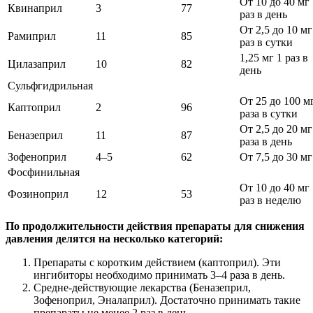
От 10 до 40 мг 
Квинаприл
3
77
раз в день
От 2,5 до 10 мг
Рамиприл
11
85
раз в сутки
1,25 мг 1 раз в
Цилазаприл
10
82
день
Сульфгидрильная
От 25 до 100 м
Каптоприл
2
96
раза в сутки
От 2,5 до 20 мг
Беназеприл
11
87
раза в день
Зофеноприл
4–5
62
От 7,5 до 30 мг
Фосфинильная
От 10 до 40 мг 
Фозиноприл
12
53
раз в неделю
По продолжительности действия препараты для снижения
давления делятся на несколько категорий:
Препараты с коротким действием (каптоприл). Эти
ингибиторы необходимо принимать 3–4 раза в день.
Средне-действующие лекарства (Беназеприл,
Зофеноприл, Эналаприл). Достаточно принимать такие
препараты не менее 2 раз в день.