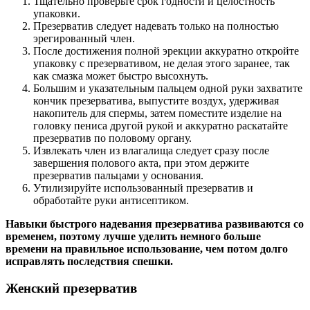
Тщательно проверьте срок годности и целостность
упаковки.
Презерватив следует надевать только на полностью
эрегированный член.
После достижения полной эрекции аккуратно откройте
упаковку с презервативом, не делая этого заранее, так
как смазка может быстро высохнуть.
Большим и указательным пальцем одной руки захватите
кончик презерватива, выпустите воздух, удерживая
накопитель для спермы, затем поместите изделие на
головку пениса другой рукой и аккуратно раскатайте
презерватив по половому органу.
Извлекать член из влагалища следует сразу после
завершения полового акта, при этом держите
презерватив пальцами у основания.
Утилизируйте использованный презерватив и
обработайте руки антисептиком.
Навыки быстрого надевания презерватива развиваются со
временем, поэтому лучше уделить немного больше
времени на правильное использование, чем потом долго
исправлять последствия спешки.
Женский презерватив