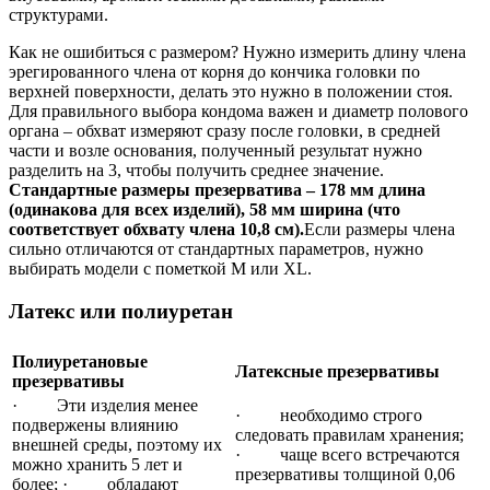
структурами.
Как не ошибиться с размером? Нужно измерить длину члена
эрегированного члена от корня до кончика головки по
верхней поверхности, делать это нужно в положении стоя.
Для правильного выбора кондома важен и диаметр полового
органа – обхват измеряют сразу после головки, в средней
части и возле основания, полученный результат нужно
разделить на 3, чтобы получить среднее значение.
Стандартные размеры презерватива – 178 мм длина
(одинакова для всех изделий), 58 мм ширина (что
соответствует обхвату члена 10,8 см).
Если размеры члена
сильно отличаются от стандартных параметров, нужно
выбирать модели с пометкой M или XL.
Латекс или полиуретан
Полиуретановые
Латексные презервативы
презервативы
· Эти изделия менее
· необходимо строго
подвержены влиянию
следовать правилам хранения;
внешней среды, поэтому их
· чаще всего встречаются
можно хранить 5 лет и
презервативы толщиной 0,06
более; · обладают