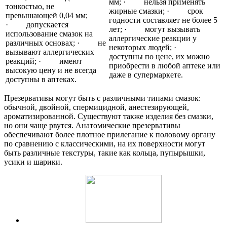
мм; · нельзя применять
тонкостью, не
жирные смазки; · срок
превышающей 0,04 мм;
годности составляет не более 5
· допускается
лет; · могут вызывать
использование смазок на
аллергические реакции у
различных основах; · не
некоторых людей; ·
вызывают аллергических
доступны по цене, их можно
реакций; · имеют
приобрести в любой аптеке или
высокую цену и не всегда
даже в супермаркете.
доступны в аптеках.
Презервативы могут быть с различными типами смазок:
обычной, двойной, спермицидной, анестезирующей,
ароматизированной. Существуют также изделия без смазки,
но они чаще рвутся. Анатомические презервативы
обеспечивают более плотное прилегание к половому органу
по сравнению с классическими, на их поверхности могут
быть различные текстуры, такие как кольца, пупырышки,
усики и шарики.