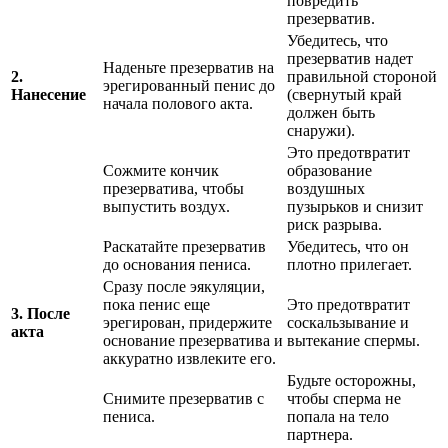
повредить
презерватив.
Убедитесь, что
презерватив надет
Наденьте презерватив на
2.
правильной стороной
эрегированный пенис до
Нанесение
(свернутый край
начала полового акта.
должен быть
снаружи).
Это предотвратит
Сожмите кончик
образование
презерватива, чтобы
воздушных
выпустить воздух.
пузырьков и снизит
риск разрыва.
Раскатайте презерватив
Убедитесь, что он
до основания пениса.
плотно прилегает.
Сразу после эякуляции,
пока пенис еще
Это предотвратит
3. После
эрегирован, придержите
соскальзывание и
акта
основание презерватива и
вытекание спермы.
аккуратно извлеките его.
Будьте осторожны,
Снимите презерватив с
чтобы сперма не
пениса.
попала на тело
партнера.