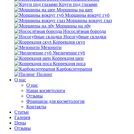
Круги под глазами
Морщины на шее
Морщины вокруг губ
Морщины вокруг глаз
Морщины на лбу
Носослёзная борозда
Носогубные складки
Коррекция скул
Мезонити
Увеличение губ
Коррекция шеи
Коррекция носа
Карбокситерапия
Пилинг
O нас
O нас
Наши косметологи
Отзывы
Франшиза для косметологов
Контакты
Статьи
Галерея
Цены
Отзывы