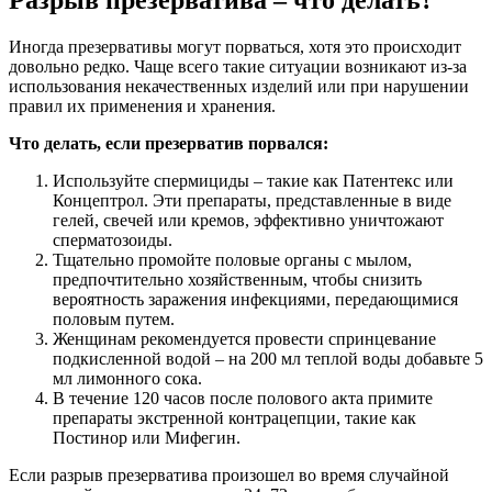
Разрыв презерватива – что делать?
Иногда презервативы могут порваться, хотя это происходит
довольно редко. Чаще всего такие ситуации возникают из-за
использования некачественных изделий или при нарушении
правил их применения и хранения.
Что делать, если презерватив порвался:
Используйте спермициды – такие как Патентекс или
Концептрол. Эти препараты, представленные в виде
гелей, свечей или кремов, эффективно уничтожают
сперматозоиды.
Тщательно промойте половые органы с мылом,
предпочтительно хозяйственным, чтобы снизить
вероятность заражения инфекциями, передающимися
половым путем.
Женщинам рекомендуется провести спринцевание
подкисленной водой – на 200 мл теплой воды добавьте 5
мл лимонного сока.
В течение 120 часов после полового акта примите
препараты экстренной контрацепции, такие как
Постинор или Мифегин.
Если разрыв презерватива произошел во время случайной