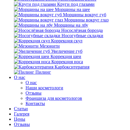
Круги под глазами
Морщины на шее
Морщины вокруг губ
Морщины вокруг глаз
Морщины на лбу
Носослёзная борозда
Носогубные складки
Коррекция скул
Мезонити
Увеличение губ
Коррекция шеи
Коррекция носа
Карбокситерапия
Пилинг
O нас
O нас
Наши косметологи
Отзывы
Франшиза для косметологов
Контакты
Статьи
Галерея
Цены
Отзывы