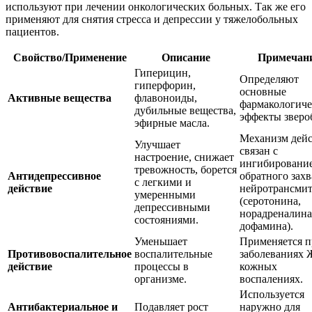
используют при лечении онкологических больных. Так же его
применяют для снятия стресса и депрессии у тяжелобольных
пациентов.
Свойство/Применение
Описание
Примечан
Гиперицин,
Определяют
гиперфорин,
основные
Активные вещества
флавоноиды,
фармакологиче
дубильные вещества,
эффекты зверо
эфирные масла.
Механизм дейс
Улучшает
связан с
настроение, снижает
ингибировани
тревожность, борется
Антидепрессивное
обратного захв
с легкими и
действие
нейротрансмит
умеренными
(серотонина,
депрессивными
норадреналина
состояниями.
дофамина).
Уменьшает
Применяется п
Противовоспалительное
воспалительные
заболеваниях 
действие
процессы в
кожных
организме.
воспалениях.
Используется
Антибактериальное и
Подавляет рост
наружно для