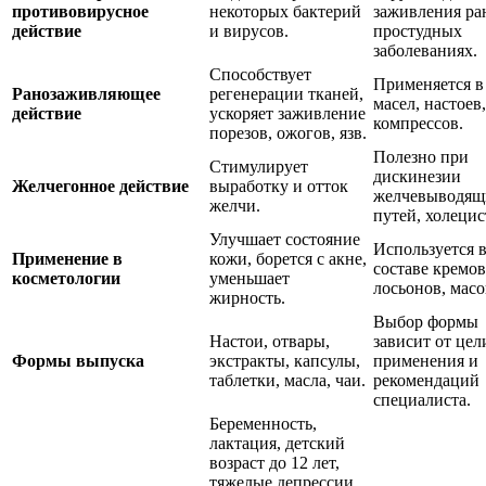
противовирусное
некоторых бактерий
заживления ра
действие
и вирусов.
простудных
заболеваниях.
Способствует
Применяется в
Ранозаживляющее
регенерации тканей,
масел, настоев,
действие
ускоряет заживление
компрессов.
порезов, ожогов, язв.
Полезно при
Стимулирует
дискинезии
Желчегонное действие
выработку и отток
желчевыводящ
желчи.
путей, холецис
Улучшает состояние
Используется 
Применение в
кожи, борется с акне,
составе кремов
косметологии
уменьшает
лосьонов, масо
жирность.
Выбор формы
Настои, отвары,
зависит от цел
Формы выпуска
экстракты, капсулы,
применения и
таблетки, масла, чаи.
рекомендаций
специалиста.
Беременность,
лактация, детский
возраст до 12 лет,
тяжелые депрессии,