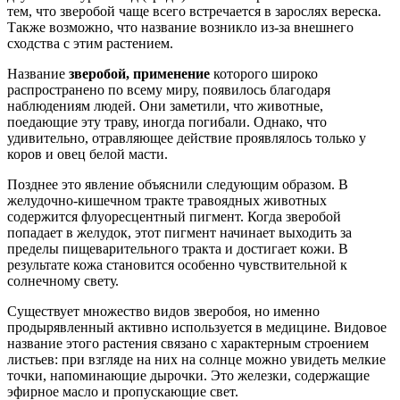
тем, что зверобой чаще всего встречается в зарослях вереска.
Также возможно, что название возникло из-за внешнего
сходства с этим растением.
Название
зверобой, применение
которого широко
распространено по всему миру, появилось благодаря
наблюдениям людей. Они заметили, что животные,
поедающие эту траву, иногда погибали. Однако, что
удивительно, отравляющее действие проявлялось только у
коров и овец белой масти.
Позднее это явление объяснили следующим образом. В
желудочно-кишечном тракте травоядных животных
содержится флуоресцентный пигмент. Когда зверобой
попадает в желудок, этот пигмент начинает выходить за
пределы пищеварительного тракта и достигает кожи. В
результате кожа становится особенно чувствительной к
солнечному свету.
Существует множество видов зверобоя, но именно
продырявленный активно используется в медицине. Видовое
название этого растения связано с характерным строением
листьев: при взгляде на них на солнце можно увидеть мелкие
точки, напоминающие дырочки. Это железки, содержащие
эфирное масло и пропускающие свет.