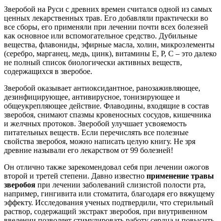
Зверобой на Руси с древних времен считался одной из самых
ценных лекарственных трав. Его добавляли практически во
все сборы, его применяли при лечении почти всех болезней
как основное или вспомогательное средство. Дубильные
вещества, флавониды, эфирные масла, холин, микроэлементы
(серебро, марганец, медь, цинк), витамины Е, Р, С – это далеко
не полный список биологически активных веществ,
содержащихся в зверобое.
Зверобой оказывает антиоксидантное, ранозаживляющее,
дезинфицирующее, антивирусное, тонизирующее и
общеукрепляющее действие. Флаводины, входящие в состав
зверобоя, снимают спазмы кровеносных сосудов, кишечника
и желчных протоков. Зверобой улучшает усвояемость
питательных веществ. Если перечислять все полезные
свойства зверобоя, можно написать целую книгу. Не зря
древние называли его лекарством от 99 болезней!
Он отлично также зарекомендовал себя при лечении ожогов
второй и третей степени. Давно известно
применение травы
зверобоя
при лечении заболеваний слизистой полости рта,
например, гингивита или стоматита, благодаря его вяжущему
эффекту. Исследования ученых подтвердили, что стерильный
раствор, содержащий экстракт зверобоя, при внутривенном
введении позволяет стимулировать работу сердца и повысить