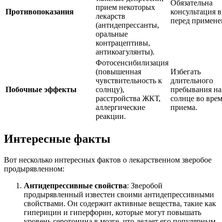
Обязательна
прием некоторых
Противопоказания
консультация в
лекарств
перед примене
(антидепрессанты,
оральные
контрацептивы,
антикоагулянты).
Фотосенсибилизация
(повышенная
Избегать
чувствительность к
длительного
Побочные эффекты
солнцу),
пребывания на
расстройства ЖКТ,
солнце во вре
аллергические
приема.
реакции.
Интересные факты
Вот несколько интересных фактов о лекарственном зверобое
продырявленном:
Антидепрессивные свойства
: Зверобой
продырявленный известен своими антидепрессивными
свойствами. Он содержит активные вещества, такие как
гиперицин и гиперфорин, которые могут повышать
уровень серотонина в мозге, что делает его популярным