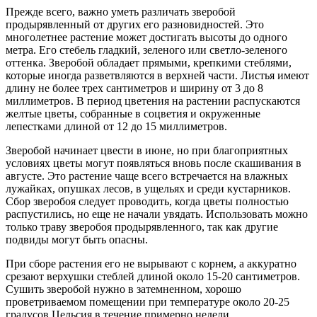
Прежде всего, важно уметь различать зверобой
продырявленный от других его разновидностей. Это
многолетнее растение может достигать высоты до одного
метра. Его стебель гладкий, зеленого или светло-зеленого
оттенка. Зверобой обладает прямыми, крепкими стеблями,
которые иногда разветвляются в верхней части. Листья имеют
длину не более трех сантиметров и ширину от 3 до 8
миллиметров. В период цветения на растении распускаются
желтые цветы, собранные в соцветия и окруженные
лепестками длиной от 12 до 15 миллиметров.
Зверобой начинает цвести в июне, но при благоприятных
условиях цветы могут появляться вновь после скашивания в
августе. Это растение чаще всего встречается на влажных
лужайках, опушках лесов, в ущельях и среди кустарников.
Сбор зверобоя следует проводить, когда цветы полностью
распустились, но еще не начали увядать. Использовать можно
только траву зверобоя продырявленного, так как другие
подвиды могут быть опасны.
При сборе растения его не вырывают с корнем, а аккуратно
срезают верхушки стеблей длиной около 15-20 сантиметров.
Сушить зверобой нужно в затемненном, хорошо
проветриваемом помещении при температуре около 20-25
градусов Цельсия в течение примерно недели.