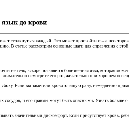
л язык до крови
ожет столкнуться каждый. Это может произойти из-за неосторожн
кцию. В статье рассмотрим основные шаги для справления с это
почти не течь, вскоре появляется болезненная язва, которая мож
ь, внимательно осмотрите его рот, желательно при хорошем осве
ли сбоку. Если вы заметили кровоточащую рану, немедленно при
 сосудов, и его травмы могут быть опасными. Узнать больше о 
ызывать значительный дискомфорт. Если присутствует кровь, реб