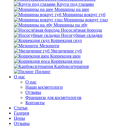
Круги под глазами
Морщины на шее
Морщины вокруг губ
Морщины вокруг глаз
Морщины на лбу
Носослёзная борозда
Носогубные складки
Коррекция скул
Мезонити
Увеличение губ
Коррекция шеи
Коррекция носа
Карбокситерапия
Пилинг
O нас
O нас
Наши косметологи
Отзывы
Франшиза для косметологов
Контакты
Статьи
Галерея
Цены
Отзывы