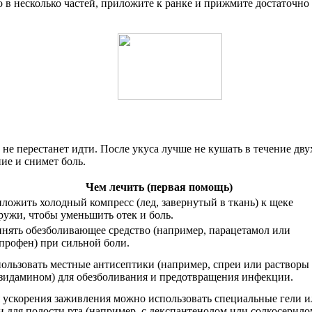
 в несколько частей, приложите к ранке и прижмите достаточно 
не перестанет идти. После укуса лучше не кушать в течение двух
ие и снимет боль.
Чем лечить (первая помощь)
ложить холодный компресс (лед, завернутый в ткань) к щеке
ружи, чтобы уменьшить отек и боль.
нять обезболивающее средство (например, парацетамол или
профен) при сильной боли.
ользовать местные антисептики (например, спреи или растворы 
зидамином) для обезболивания и предотвращения инфекции.
 ускорения заживления можно использовать специальные гели и
и для полости рта (например, с декспантенолом или солкосерило