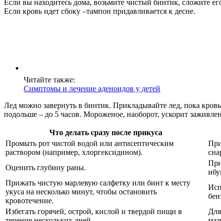
Если вы находитесь дома, возьмите чистый бинтик, сложите его
Если кровь идет сбоку –тампон придавливается к десне.
Читайте также:
Симптомы и лечение аденоидов у детей
Лед можно завернуть в бинтик. Прикладывайте лед, пока кровь 
подольше – до 5 часов. Мороженое, наоборот, ускорит заживлен
Что делать сразу после прикуса
Промыть рот чистой водой или антисептическим
При
раствором (например, хлоргексидином).
сна
При
Оценить глубину раны.
ибу
Прижать чистую марлевую салфетку или бинт к месту
Исп
укуса на несколько минут, чтобы остановить
бен
кровотечение.
Избегать горячей, острой, кислой и твердой пищи в
Для
течение нескольких дней.
маз