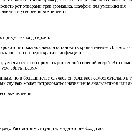
оскать рот отварами трав (ромашка, шалфей) для уменьшения
паления и ускорения заживления.
ь прикус языка до крови:
 кровоточит, важно сначала остановить кровотечение. Для этог
ить кровь, но и предотвратить инфекцию.
ендуется аккуратно промыть рот теплой соленой водой. Это пом
 усугубить травму.
енным, но в большинстве случаев он заживает самостоятельно в 
торых случаях может потребоваться назначение анальгетиков или
есс заживления.
рачу. Рассмотрим ситуации, когда это необходимо: