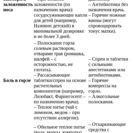
заложенность
заложенности (по
– Антибиотики без
носа
назначению врача):
назначения врача.
сосудосуживающие капли
– Горячие ножные
для детей (например,
ванны (могут
Називин детский) в
спровоцировать
минимальной дозировке
тонус матки).
и не более 3 дней.
– Полоскание горла
солевым раствором,
отварами трав (ромашка,
шалфей – с
– Спреи и таблетки
осторожностью, не
с сильными
глотать).
анестетиками или
– Рассасывающие
антибиотиками.
Боль в горле
таблетки/спреи на основе
– Горячие
растительных
компрессы на
компонентов (например,
горло.
Лизобакт, Фарингосепт –
– Алкогольные
по назначению врача).
полоскания.
– Теплое питье (чай с
лимоном, медом – при
отсутствии аллергии).
– Отхаркивающие
– Обильное теплое питье
средства с
(вода, морсы, компоты).