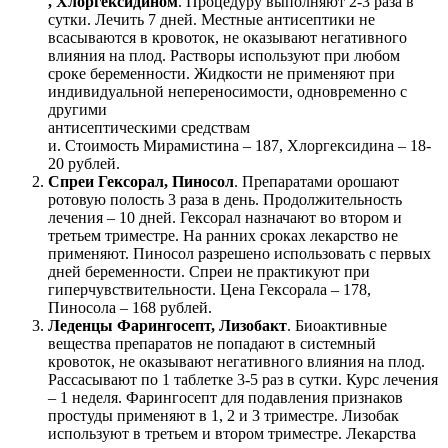
, Хлоргексидином
. Процедуру выполняют 2-3 раза в
сутки. Лечить 7 дней. Местные антисептики не
всасываются в кровоток, не оказывают негативного
влияния на плод. Растворы используют при любом
сроке беременности. Жидкости не применяют при
индивидуальной непереносимости, одновременно с
другими
антисептическими средствам
и. Стоимость Мирамистина – 187, Хлоргексидина – 18-
20 рублей.
Спреи Гексорал, Пиносол
. Препаратами орошают
ротовую полость 3 раза в день. Продолжительность
лечения – 10 дней. Гексорал назначают во втором и
третьем триместре. На ранних сроках лекарство не
применяют. Пиносол разрешено использовать с первых
дней беременности. Спреи не практикуют при
гиперчувствительности. Цена Гексорала – 178,
Пиносола – 168 рублей.
Леденцы Фарингосепт, Лизобакт
. Биоактивные
вещества препаратов не попадают в системный
кровоток, не оказывают негативного влияния на плод.
Рассасывают по 1 таблетке 3-5 раз в сутки. Курс лечения
– 1 неделя. Фарингосепт для подавления признаков
простуды применяют в 1, 2 и 3 триместре. Лизобак
используют в третьем и втором триместре. Лекарства