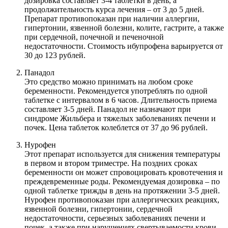
дозировка составляет 3-4 таблетки в день, а
продолжительность курса лечения – от 3 до 5 дней.
Препарат противопоказан при наличии аллергии,
гипертонии, язвенной болезни, колите, гастрите, а также
при сердечной, почечной и печеночной
недостаточности. Стоимость ибупрофена варьируется от
30 до 123 рублей.
Панадол
Это средство можно принимать на любом сроке
беременности. Рекомендуется употреблять по одной
таблетке с интервалом в 6 часов. Длительность приема
составляет 3-5 дней. Панадол не назначают при
синдроме Жильбера и тяжелых заболеваниях печени и
почек. Цена таблеток колеблется от 37 до 96 рублей.
Нурофен
Этот препарат используется для снижения температуры
в первом и втором триместре. На поздних сроках
беременности он может спровоцировать кровотечения и
преждевременные роды. Рекомендуемая дозировка – по
одной таблетке трижды в день на протяжении 3-5 дней.
Нурофен противопоказан при аллергических реакциях,
язвенной болезни, гипертонии, сердечной
недостаточности, серьезных заболеваниях печени и
почек, а также при нарушениях свертываемости крови.