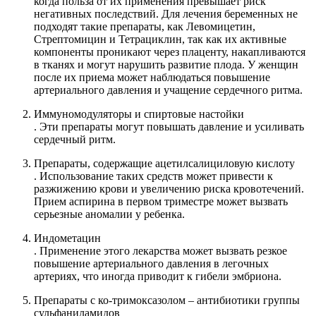
когда польза от их применения превышает риск
негативных последствий. Для лечения беременных не
подходят такие препараты, как Левомицетин,
Стрептомицин и Тетрациклин, так как их активные
компоненты проникают через плаценту, накапливаются
в тканях и могут нарушить развитие плода. У женщин
после их приема может наблюдаться повышение
артериального давления и учащение сердечного ритма.
Иммуномодуляторы и спиртовые настойки
. Эти препараты могут повышать давление и усиливать
сердечный ритм.
Препараты, содержащие ацетилсалициловую кислоту
. Использование таких средств может привести к
разжижению крови и увеличению риска кровотечений.
Прием аспирина в первом триместре может вызвать
серьезные аномалии у ребенка.
Индометацин
. Применение этого лекарства может вызвать резкое
повышение артериального давления в легочных
артериях, что иногда приводит к гибели эмбриона.
Препараты с ко-тримоксазолом – антибиотики группы
сульфаниламидов