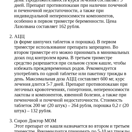
дней. Препарат противопоказан при наличии почечной
и печеночной недостаточности, а также при
индивидуальной непереносимости компонентов,
особенно в первом триместре беременности. Цена
Лазолвана составляет 162 рубля.
АЦЦ
(в форме шипучих таблеток и порошка). В первом
триместре использование препарата запрещено. Во
втором триместре его можно принимать в минимальных
дозах под контролем врача. В третьем триместре
средство разрешается при сильном сухом кашле, чтобы
избежать преждевременных родов. Рекомендуется
употреблять по одной таблетке или пакетику трижды в
день. Максимальная доза АЦЦ составляет 600 мг, курс
лечения длится 5-7 дней. Препарат противопоказан при
легочных кровотечениях, гипертонии, непереносимости
лактозы и компонентов, язвенной болезни, а также при
печеночной и почечной недостаточности. Стоимость
таблеток 200 мг (20 штук) – 264 рубля, порошка 0,2 г (20
штук) – 132 рубля.
Сироп Доктор МОМ
Этот препарат от кашля назначается во втором и третьем
триместре. Рекомендуется принимать по 5-10 мл трижды