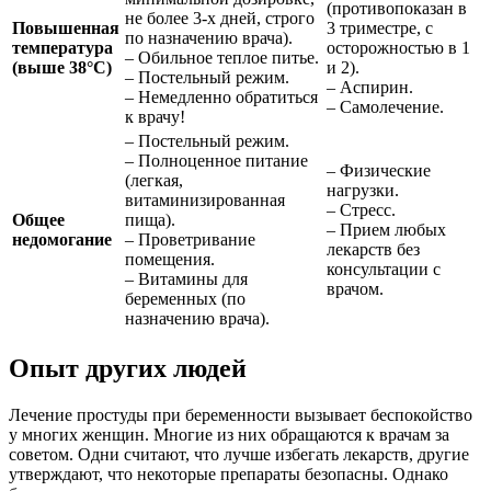
(противопоказан в
не более 3-х дней, строго
Повышенная
3 триместре, с
по назначению врача).
температура
осторожностью в 1
– Обильное теплое питье.
(выше 38°C)
и 2).
– Постельный режим.
– Аспирин.
– Немедленно обратиться
– Самолечение.
к врачу!
– Постельный режим.
– Полноценное питание
– Физические
(легкая,
нагрузки.
витаминизированная
– Стресс.
Общее
пища).
– Прием любых
недомогание
– Проветривание
лекарств без
помещения.
консультации с
– Витамины для
врачом.
беременных (по
назначению врача).
Опыт других людей
Лечение простуды при беременности вызывает беспокойство
у многих женщин. Многие из них обращаются к врачам за
советом. Одни считают, что лучше избегать лекарств, другие
утверждают, что некоторые препараты безопасны. Однако