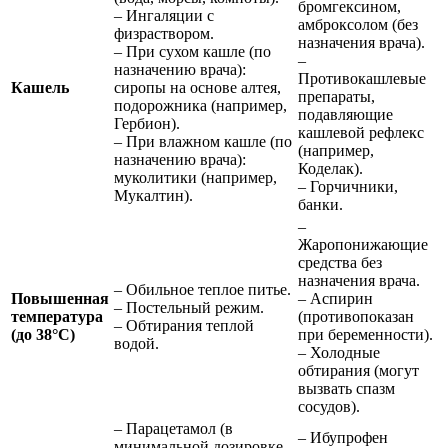
бромгексином,
– Ингаляции с
амброксолом (без
физраствором.
назначения врача).
– При сухом кашле (по
–
назначению врача):
Противокашлевые
Кашель
сиропы на основе алтея,
препараты,
подорожника (например,
подавляющие
Гербион).
кашлевой рефлекс
– При влажном кашле (по
(например,
назначению врача):
Коделак).
муколитики (например,
– Горчичники,
Мукалтин).
банки.
–
Жаропонижающие
средства без
назначения врача.
– Обильное теплое питье.
Повышенная
– Аспирин
– Постельный режим.
температура
(противопоказан
– Обтирания теплой
(до 38°C)
при беременности).
водой.
– Холодные
обтирания (могут
вызвать спазм
сосудов).
– Парацетамол (в
– Ибупрофен
минимальной дозировке,