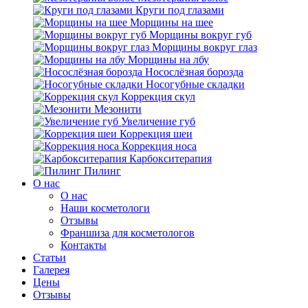
Круги под глазами
Морщины на шее
Морщины вокруг губ
Морщины вокруг глаз
Морщины на лбу
Носослёзная борозда
Носогубные складки
Коррекция скул
Мезонити
Увеличение губ
Коррекция шеи
Коррекция носа
Карбокситерапия
Пилинг
O нас
O нас
Наши косметологи
Отзывы
Франшиза для косметологов
Контакты
Статьи
Галерея
Цены
Отзывы