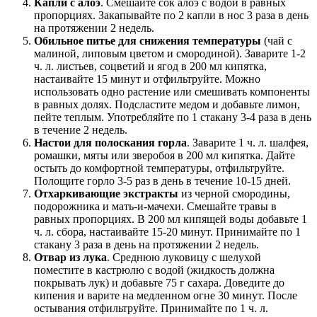
Капли с алоэ
. Смешайте сок алоэ с водой в равных
пропорциях. Закапывайте по 2 капли в нос 3 раза в день
на протяжении 2 недель.
Обильное питье для снижения температуры
(чай с
малиной, липовым цветом и смородиной). Заварите 1-2
ч. л. листьев, соцветий и ягод в 200 мл кипятка,
настаивайте 15 минут и отфильтруйте. Можно
использовать одно растение или смешивать компоненты
в равных долях. Подсластите медом и добавьте лимон,
пейте теплым. Употребляйте по 1 стакану 3-4 раза в день
в течение 2 недель.
Настои для полоскания горла
. Заварите 1 ч. л. шалфея,
ромашки, мяты или зверобоя в 200 мл кипятка. Дайте
остыть до комфортной температуры, отфильтруйте.
Полощите горло 3-5 раз в день в течение 10-15 дней.
Отхаркивающие экстракты
из черной смородины,
подорожника и мать-и-мачехи. Смешайте травы в
равных пропорциях. В 200 мл кипящей воды добавьте 1
ч. л. сбора, настаивайте 15-20 минут. Принимайте по 1
стакану 3 раза в день на протяжении 2 недель.
Отвар из лука
. Среднюю луковицу с шелухой
поместите в кастрюлю с водой (жидкость должна
покрывать лук) и добавьте 75 г сахара. Доведите до
кипения и варите на медленном огне 30 минут. После
остывания отфильтруйте. Принимайте по 1 ч. л.