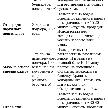
(оливковое,
для растираний при болях в
подсолнечное)
суставах, мышцах.
Подмор залить водой,
довести до кипения и варить
на медленном огне 15-20
Отвар для
2 ст. ложки
минут. Остудить, процедить.
наружного
подмора, 0.5 л
Использовать для
применения
воды
компрессов, примочек при
кожных заболеваниях,
ранах.
Подмор смешать с
1 ст. ложка
растопленным вазелином/
измельченного
жиром. Нагревать на
подмора, 100 г
водяной бане 10-15 минут,
Мазь на основе
вазелина или
постоянно помешивая.
вазелина/жира
внутреннего
Остудить, переложить в
жира
баночку. Хранить в
(свиного,
холодильнике. Применять
барсучьего)
для массажа, при
обморожениях, ушибах.
Подмор залить водой,
довести до кипения и варить
на медленном огне 30-40
Отвар для
минут. Остудить, процедить.