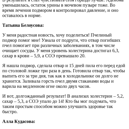
уменьшилась, остаток урины в мочевом пузыре тоже. Во
время лечения подмором я контролировал давление, и оно
оставалось в норме.
Татьяна Белоусова:
У меня радостная новость, хочу поделиться! Пчелиный
подмор помог мне! Узнала от подруги, что отвар погибших
пчел помогает при различных заболеваниях, в том числе
очищает сосуды. У меня уровень холестерина достигал 6,3,
сахар в крови – 5,9, а СОЭ превышало 20.
Я нашла подмор, сделала отвар и 15 дней пила его перед едой
по столовой ложке три раза в день. Готовила отвар так, чтобы
выпить его за три дня, так как в холодильнике он долго не
хранится. Заливала горсть пчел двумя стаканами воды и
варила на медленном огне около двух часов.
И вот, долгожданный результат! В анализах холестерин – 5,2,
сахар – 5,3, а СОЭ упало до 14! Кто бы мог подумать, что
таким простым способом можно улучшить здоровье так
быстро.
Алла Кудасова: