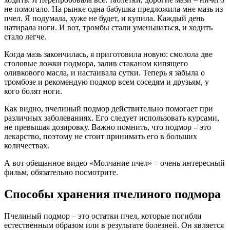
не помогало. На рынке одна бабушка предложила мне мазь из
пчел. Я подумала, хуже не будет, и купила. Каждый день
натирала ноги. И вот, тромбы стали уменьшаться, и ходить
стало легче.
Когда мазь закончилась, я приготовила новую: смолола две
столовые ложки подмора, залив стаканом кипящего
оливкового масла, и настаивала сутки. Теперь я забыла о
тромбозе и рекомендую подмор всем соседям и друзьям, у
кого болят ноги.
Как видно, пчелиный подмор действительно помогает при
различных заболеваниях. Его следует использовать курсами,
не превышая дозировку. Важно помнить, что подмор – это
лекарство, поэтому не стоит принимать его в больших
количествах.
А вот обещанное видео «Молчание пчел» – очень интересный
фильм, обязательно посмотрите.
Способы хранения пчелиного подмора
Пчелиный подмор – это остатки пчел, которые погибли
естественным образом или в результате болезней. Он является