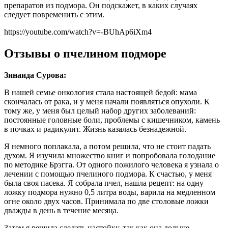
препаратов из подмора. Он подскажет, в каких случаях
следует повременить с этим.
https://youtube.com/watch?v=-BUhAp6iXm4
Отзывы о пчелином подморе
Зинаида Сурова:
В нашей семье онкология стала настоящей бедой: мама
скончалась от рака, и у меня начали появляться опухоли. К
тому же, у меня был целый набор других заболеваний:
постоянные головные боли, проблемы с кишечником, камень
в почках и радикулит. Жизнь казалась безнадежной.
Я немного поплакала, а потом решила, что не стоит падать
духом. Я изучила множество книг и попробовала голодание
по методике Брэгга. От одного пожилого человека я узнала о
лечении с помощью пчелиного подмора. К счастью, у меня
была своя пасека. Я собрала пчел, нашла рецепт: на одну
ложку подмора нужно 0,5 литра воды, варила на медленном
огне около двух часов. Принимала по две столовые ложки
дважды в день в течение месяца.
Затем я решила сделать настойку, так как она дольше