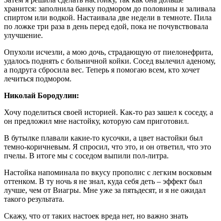
хранится: заполнила банку подмором до половины и заливала
спиртом или водкой. Настаивала две недели в темноте. Пила
по ложке три раза в день перед едой, пока не почувствовала
улучшение.
Опухоли исчезли, а мою дочь, страдающую от пиелонефрита,
удалось поднять с больничной койки. Сосед вылечил аденому,
а подруга сбросила вес. Теперь я помогаю всем, кто хочет
лечиться подмором.
Николай Бородулин:
Хочу поделиться своей историей. Как-то раз зашел к соседу, а
он предложил мне настойку, которую сам приготовил.
В бутылке плавали какие-то кусочки, а цвет настойки был
темно-коричневым. Я спросил, что это, и он ответил, что это
пчелы. В итоге мы с соседом выпили пол-литра.
Настойка напоминала по вкусу прополис с легким восковым
оттенком. В ту ночь я не знал, куда себя деть – эффект был
лучше, чем от Виагры. Мне уже за пятьдесят, и я не ожидал
такого результата.
Скажу, что от таких настоек вреда нет, но важно знать