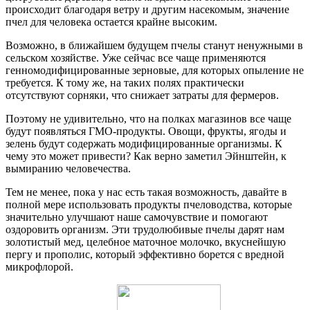
происходит благодаря ветру и другим насекомым, значение
пчел для человека остается крайне высоким.
Возможно, в ближайшем будущем пчелы станут ненужными в
сельском хозяйстве. Уже сейчас все чаще применяются
генномодифицированные зерновые, для которых опыление не
требуется. К тому же, на таких полях практически
отсутствуют сорняки, что снижает затраты для фермеров.
Поэтому не удивительно, что на полках магазинов все чаще
будут появляться ГМО-продукты. Овощи, фрукты, ягоды и
зелень будут содержать модифицированные организмы. К
чему это может привести? Как верно заметил Эйнштейн, к
вымиранию человечества.
Тем не менее, пока у нас есть такая возможность, давайте в
полной мере использовать продукты пчеловодства, которые
значительно улучшают наше самочувствие и помогают
оздоровить организм. Эти трудолюбивые пчелы дарят нам
золотистый мед, целебное маточное молочко, вкуснейшую
пергу и прополис, который эффективно борется с вредной
микрофлорой.