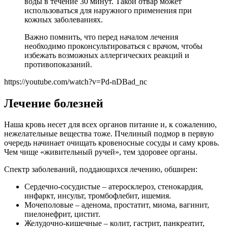
воды в течение 30 минут. Такой отвар может
использоваться для наружного применения при
кожных заболеваниях.
Важно помнить, что перед началом лечения
необходимо проконсультироваться с врачом, чтобы
избежать возможных аллергических реакций и
противопоказаний.
https://youtube.com/watch?v=Pd-nDBad_nc
Лечение болезней
Наша кровь несет для всех органов питание и, к сожалению,
нежелательные вещества тоже. Пчелиный подмор в первую
очередь начинает очищать кровеносные сосуды и саму кровь.
Чем чище «живительный ручей», тем здоровее органы.
Спектр заболеваний, поддающихся лечению, обширен:
Сердечно-сосудистые – атеросклероз, стенокардия,
инфаркт, инсульт, тромбофлебит, ишемия.
Мочеполовые – аденома, простатит, миома, вагинит,
пиелонефрит, цистит.
Желудочно-кишечные – колит, гастрит, панкреатит,