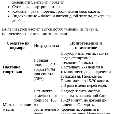
холецистит, энтерит, проктит.
Суставные – артрит, артроз.
Кожные – раны, порезы, трофическая язва, ожоги.
Эндокринные – болезни щитовидной железы, сахарный
диабет.
Вылечивается мастит, выгоняются лямблии из печени,
применяется при лечении эпилепсии.
Средство из
Приготовление и
Ингредиенты
подмора
применение
Подмор измельчить, залить
водкой/спиртом в
1 стакан
стеклянной емкости.
подмора, 0.5 л
Настойка
Настаивать 2-3 недели в
водки (40%)
спиртовая
темном месте, периодически
или спирта
встряхивая. Процедить.
(70%)
Принимать по 15-20 капель
2-3 раза в день перед едой.
1 ст. ложка
Подмор залить маслом,
измельченного
нагревать на водяной бане
подмора, 100
15-20 минут, не доводя до
Мазь на основе
мл
кипения. Остудить,
масла
растительного
процедить. Хранить в
масла
холодильнике. Использовать