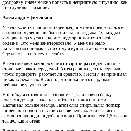
дозировку, иначе можно попасть в неприятную ситуацию, как
это случилось со мной.
Александр Ефименков:
У меня возник простатит (аденома), и жизнь превратилась в
сплошное мучение, не было ни сна, ни отдыха. Однажды на
ярмарке меда я услышал, что подмор помогает от этой
болезни. Это меня заинтересовало. У меня не было
натурального подмора, поэтому я купил замороженных пчел.
Сделал отвар и затем настойку.
В течение двух месяцев я пил отвар три раза в день по две
столовые ложки перед едой. Затем решил сделать перерыв,
чтобы проверить, работает ли средство. Месяц я не принимал
никаких лекарств. Выяснил, что пока пил отвар, было
небольшое улучшение.
Настойку я готовил так: заполнил 1,5-литровую банку
пчелами до горлышка, утрамбовал и залил спиртом.
Настаивал больше месяца. Затем слил спирт, залил подмор
кипяченой водой и настаивал еще неделю. Этот слабый
раствор я процедил и добавил воды. Принимал его 1,5 месяца
так же, как и отвар.
В результате я стал чувствовать себя гораздо лучше. Аденома