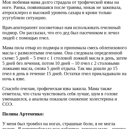
Моя любимая мама долго страдала от трофической язвы на
ноге. Ранка, появившаяся после травмы, никак не заживала,
атеросклероз и высокий уровень сахара в крови только
усугубляли ситуацию.
Врач-апитерапевт посоветовал нам использовать пчелиный
подмор. Он рассказал, что его дед был пасечником и лечил
людей с помощью пчел.
Мама пила отвар из подмора и принимала смесь облепихового
масла с размолотыми пчелами. Она следовала определенной
схеме: 5 дней – 5 пчел с 1 столовой ложкой масла в день, затем
5 дней без лечения, потом 10 дней – 10 пчел с 2 столовыми
ложками масла, снова 5 дней отдыха. Так мы дошли до 15
пчел в день в течение 15 дней. Остатки пчел прикладывали на
ночь к язве.
Спасибо пчелам, трофическая язва зажила. Мама также
отметила, что стала чувствовать себя лучше, шум в голове
уменьшился, а анализы показали снижение холестерина и
СОЭ.
Полина Артеменко:
У меня был тромбоз на ногах, страшные боли, я не могла
ходить. Я перепробовала все: таблетки, дорогие мази – ничего