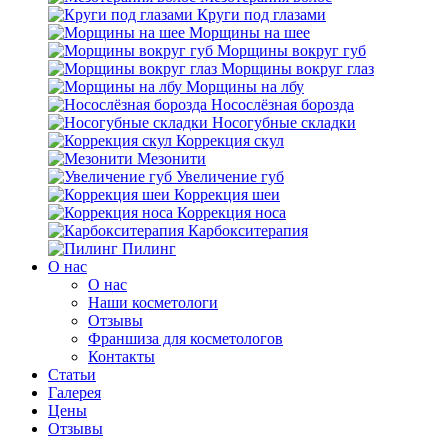
Круги под глазами
Морщины на шее
Морщины вокруг губ
Морщины вокруг глаз
Морщины на лбу
Носослёзная борозда
Носогубные складки
Коррекция скул
Мезонити
Увеличение губ
Коррекция шеи
Коррекция носа
Карбокситерапия
Пилинг
O нас
O нас
Наши косметологи
Отзывы
Франшиза для косметологов
Контакты
Статьи
Галерея
Цены
Отзывы