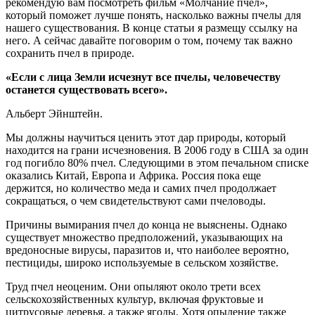
рекомендую вам посмотреть фильм «Молчание пчел»,
который поможет лучше понять, насколько важны пчелы для
нашего существования. В конце статьи я размещу ссылку на
него. А сейчас давайте поговорим о том, почему так важно
сохранить пчел в природе.
«Если с лица Земли исчезнут все пчелы, человечеству
останется существовать всего».
Альберт Эйнштейн.
Мы должны научиться ценить этот дар природы, который
находится на грани исчезновения. В 2006 году в США за один
год погибло 80% пчел. Следующими в этом печальном списке
оказались Китай, Европа и Африка. Россия пока еще
держится, но количество меда и самих пчел продолжает
сокращаться, о чем свидетельствуют сами пчеловоды.
Причины вымирания пчел до конца не выяснены. Однако
существует множество предположений, указывающих на
вредоносные вирусы, паразитов и, что наиболее вероятно,
пестициды, широко используемые в сельском хозяйстве.
Труд пчел неоценим. Они опыляют около трети всех
сельскохозяйственных культур, включая фруктовые и
цитрусовые деревья, а также ягоды. Хотя опыление также