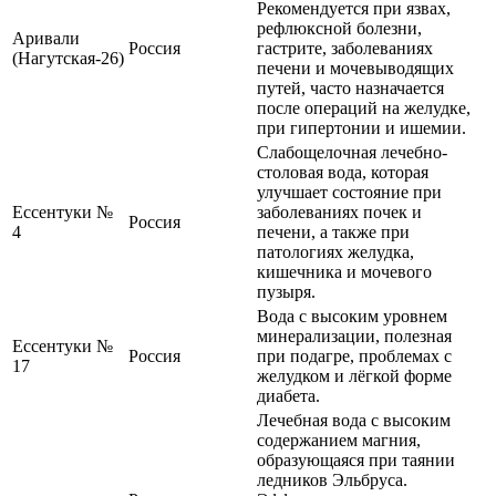
Рекомендуется при язвах,
рефлюксной болезни,
Аривали
Россия
гастрите, заболеваниях
(Нагутская-26)
печени и мочевыводящих
путей, часто назначается
после операций на желудке,
при гипертонии и ишемии.
Слабощелочная лечебно-
столовая вода, которая
улучшает состояние при
Ессентуки №
заболеваниях почек и
Россия
4
печени, а также при
патологиях желудка,
кишечника и мочевого
пузыря.
Вода с высоким уровнем
минерализации, полезная
Ессентуки №
Россия
при подагре, проблемах с
17
желудком и лёгкой форме
диабета.
Лечебная вода с высоким
содержанием магния,
образующаяся при таянии
ледников Эльбруса.