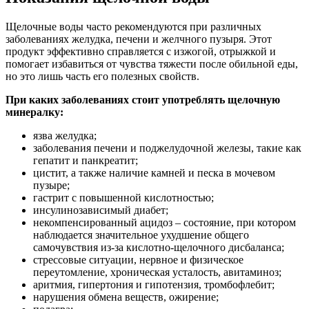
Щелочные воды часто рекомендуются при различных
заболеваниях желудка, печени и желчного пузыря. Этот
продукт эффективно справляется с изжогой, отрыжкой и
помогает избавиться от чувства тяжести после обильной еды,
но это лишь часть его полезных свойств.
При каких заболеваниях стоит употреблять щелочную
минералку:
язва желудка;
заболевания печени и поджелудочной железы, такие как
гепатит и панкреатит;
цистит, а также наличие камней и песка в мочевом
пузыре;
гастрит с повышенной кислотностью;
инсулинозависимый диабет;
некомпенсированный ацидоз – состояние, при котором
наблюдается значительное ухудшение общего
самочувствия из-за кислотно-щелочного дисбаланса;
стрессовые ситуации, нервное и физическое
переутомление, хроническая усталость, авитаминоз;
аритмия, гипертония и гипотензия, тромбофлебит;
нарушения обмена веществ, ожирение;