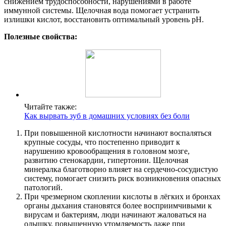
снижением трудоспособности, нарушениями в работе
иммунной системы. Щелочная вода помогает устранить
излишки кислот, восстановить оптимальный уровень pH.
Полезные свойства:
Читайте также:
Как вырвать зуб в домашних условиях без боли
При повышенной кислотности начинают воспаляться
крупные сосуды, что постепенно приводит к
нарушению кровообращения в головном мозге,
развитию стенокардии, гипертонии. Щелочная
минералка благотворно влияет на сердечно-сосудистую
систему, помогает снизить риск возникновения опасных
патологий.
При чрезмерном скоплении кислоты в лёгких и бронхах
органы дыхания становятся более восприимчивыми к
вирусам и бактериям, люди начинают жаловаться на
одышку, повышенную утомляемость даже при