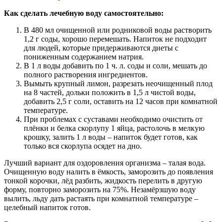
Как сделать лечебную воду самостоятельно:
В 480 мл очищенной или родниковой воды растворить
1,2 г соды, хорошо перемешать. Напиток не подходит
для людей, которые придерживаются диеты с
пониженным содержанием натрия.
В 1 л воды добавить по 1 ч. л. соды и соли, мешать до
полного растворения ингредиентов.
Вымыть крупный лимон, разрезать неочищенный плод
на 8 частей, дольки положить в 1,5 л чистой воды,
добавить 2,5 г соли, оставить на 12 часов при комнатной
температуре.
При проблемах с суставами необходимо очистить от
плёнки и белка скорлупу 1 яйца, растолочь в мелкую
крошку, залить 1 л воды – напиток будет готов, как
только вся скорлупа осядет на дно.
Лучший вариант для оздоровления организма – талая вода.
Очищенную воду налить в ёмкость, заморозить до появления
тонкой корочки, лёд разбить, жидкость перелить в другую
форму, повторно заморозить на 75%. Незамёрзшую воду
вылить, льду дать растаять при комнатной температуре –
целебный напиток готов.