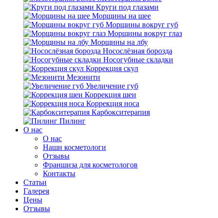
Круги под глазами
Морщины на шее
Морщины вокруг губ
Морщины вокруг глаз
Морщины на лбу
Носослёзная борозда
Носогубные складки
Коррекция скул
Мезонити
Увеличение губ
Коррекция шеи
Коррекция носа
Карбокситерапия
Пилинг
O нас
O нас
Наши косметологи
Отзывы
Франшиза для косметологов
Контакты
Статьи
Галерея
Цены
Отзывы