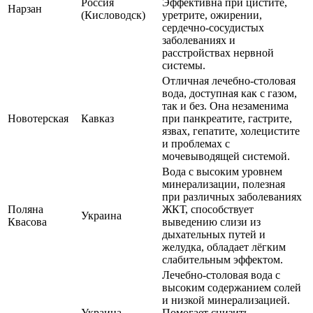
Россия
Эффективна при цистите,
Нарзан
(Кисловодск)
уретрите, ожирении,
сердечно-сосудистых
заболеваниях и
расстройствах нервной
системы.
Отличная лечебно-столовая
вода, доступная как с газом,
так и без. Она незаменима
Новотерская
Кавказ
при панкреатите, гастрите,
язвах, гепатите, холецистите
и проблемах с
мочевыводящей системой.
Вода с высоким уровнем
минерализации, полезная
при различных заболеваниях
Поляна
ЖКТ, способствует
Украина
Квасова
выведению слизи из
дыхательных путей и
желудка, обладает лёгким
слабительным эффектом.
Лечебно-столовая вода с
высоким содержанием солей
и низкой минерализацией.
Украина
Помогает снизить