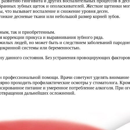
 развитию гингивита и других воспалительных процессов в дес
бранных зубных щеток и ополаскивателей. Жесткие щетинки могу
, что вызывает воспаление и снижение уровня десен.
тонкие десневые ткани или небольшой размер корней зубов.
нным, так и приобретенным.
 коррекции прикуса и выравнивания зубного ряда.
ожилых людей, но может быть и следствием заболеваний пародон
ндокринной системы или беременностью.
 данного состояния. Без устранения провоцирующих факторов л
и профессиональной помощи. Врачи советуют уделять внимание 
лярно проходить профилактические осмотры у стоматолога. Кро
ансированное питание и умеренное потребление алкоголя. При о
дотвращения дальнейших осложнений.