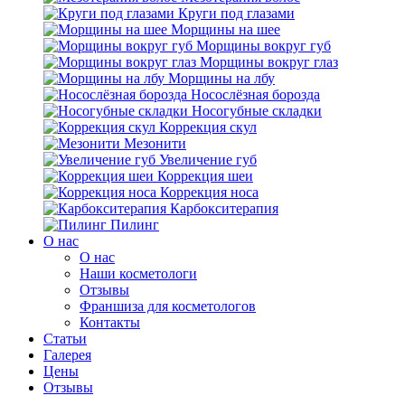
Круги под глазами
Морщины на шее
Морщины вокруг губ
Морщины вокруг глаз
Морщины на лбу
Носослёзная борозда
Носогубные складки
Коррекция скул
Мезонити
Увеличение губ
Коррекция шеи
Коррекция носа
Карбокситерапия
Пилинг
O нас
O нас
Наши косметологи
Отзывы
Франшиза для косметологов
Контакты
Статьи
Галерея
Цены
Отзывы