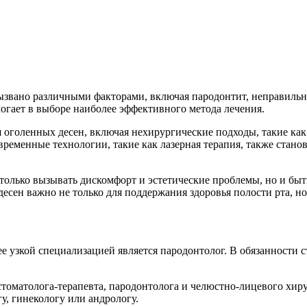
вызвано различными факторами, включая пародонтит, неправиль
гает в выборе наиболее эффективного метода лечения.
я оголенных десен, включая нехирургические подходы, такие как 
временные технологии, такие как лазерная терапия, также стан
только вызывать дискомфорт и эстетические проблемы, но и быт
десен важно не только для поддержания здоровья полости рта, но
е узкой специализацией является пародонтолог. В обязанности с
стоматолога-терапевта, пародонтолога и челюстно-лицевого хир
гу, гинекологу или андрологу.