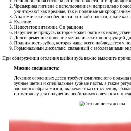
Неполноценная гигиена ротовой полости, что приводит к
Чрезмерная гигиена с использованием неправильно подо
уничтожают как вредные, так и полезные микроорганизмы
Анатомические особенности ротовой полости, такие как 
Курение.
Недостаток витамина С в рационе.
Нарушение прикуса, которое может быть как наследстве
Долговременное ношение металлических конструкций для
Подвижность зубов, которая чаще всего наблюдается у п
Гормональный дисбаланс, связанный с заболеваниями э
При обнаружении оголения шейки зуба важно выяснить причину
Мнение специалиста:
Лечение оголенных десен требует комплексного подхода 
зубные щетки и специальные зубные пасты, а также регу
здорового образа жизни, включая отказ от курения, сбал
стоматологу для получения необходимого лечения и пре