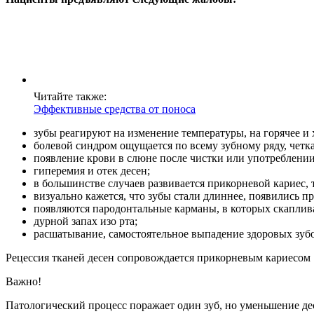
Читайте также:
Эффективные средства от поноса
зубы реагируют на изменение температуры, на горячее и х
болевой синдром ощущается по всему зубному ряду, четка
появление крови в слюне после чистки или употреблени
гиперемия и отек десен;
в большинстве случаев развивается прикорневой кариес, 
визуально кажется, что зубы стали длиннее, появились п
появляются пародонтальные карманы, в которых скаплив
дурной запах изо рта;
расшатывание, самостоятельное выпадение здоровых зубо
Рецессия тканей десен сопровождается прикорневым кариесом
Важно!
Патологический процесс поражает один зуб, но уменьшение дес