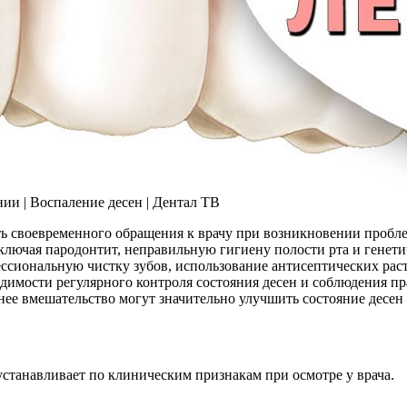
ии | Воспаление десен | Дентал ТВ
ь своевременного обращения к врачу при возникновении пробле
ключая пародонтит, неправильную гигиену полости рта и генет
сиональную чистку зубов, использование антисептических раств
димости регулярного контроля состояния десен и соблюдения пр
нее вмешательство могут значительно улучшить состояние десен
устанавливает по клиническим признакам при осмотре у врача.