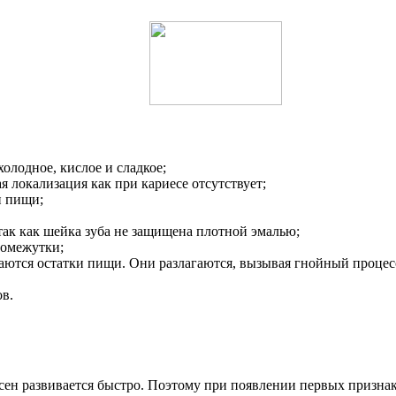
олодное, кислое и сладкое;
я локализация как при кариесе отсутствует;
и пищи;
так как шейка зуба не защищена плотной эмалью;
ромежутки;
аются остатки пищи. Они разлагаются, вызывая гнойный процес
в.
ен развивается быстро. Поэтому при появлении первых признаков