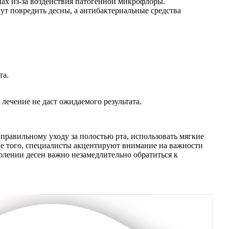
нах из-за воздействия патогенной микрофлоры.
т повредить десны, а антибактериальные средства
та.
ечение не даст ожидаемого результата.
правильному уходу за полостью рта, использовать мягкие
ме того, специалисты акцентируют внимание на важности
голении десен важно незамедлительно обратиться к