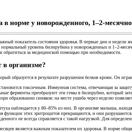
 в норме у новорожденного, 1–2-месячно
жный показатель состояния здоровья. В первые дни и недели ж
им нормальный уровень билирубина у новорожденных и 1–2-меся
и обратиться за медицинской помощью при необходимости.
т в организме?
орый образуется в результате разрушения белков крови. Он игра
тановится токсичным. Иммунная система, отвечающая за защиту о
ьные ферменты преобразуют эти гемы в билирубин, который зате
при образовании синяков: на месте ушиба через неделю появляе
ха наблюдается у 80–85% из них. В организме малыша, находящ
я функции этих эритроцитов прекращаются, и они разрушаются,
жденного не всегда справляется с такой нагрузкой. Для определен
месяцев является важным показателем их здоровья. В норме об