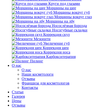
Круги под глазами
Морщины на шее
Морщины вокруг губ
Морщины вокруг глаз
Морщины на лбу
Носослёзная борозда
Носогубные складки
Коррекция скул
Мезонити
Увеличение губ
Коррекция шеи
Коррекция носа
Карбокситерапия
Пилинг
O нас
O нас
Наши косметологи
Отзывы
Франшиза для косметологов
Контакты
Статьи
Галерея
Цены
Отзывы