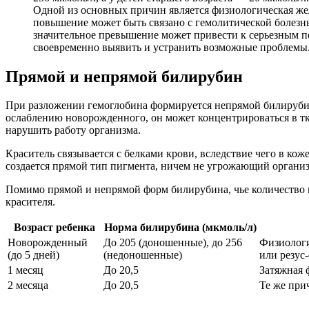
Одной из основных причин является физиологическая жел
повышение может быть связано с гемолитической болезн
значительное превышение может привести к серьезным п
своевременно выявить и устранить возможные проблемы
Прямой и непрямой билирубин
При разложении гемоглобина формируется непрямой билирубин
ослаблению новорожденного, он может концентрироваться в тк
нарушить работу организма.
Краситель связывается с белками крови, вследствие чего в коже
создается прямой тип пигмента, ничем не угрожающий организ
Помимо прямой и непрямой форм билирубина, чье количество в
красителя.
Возраст ребенка
Норма билирубина (мкмоль/л)
Новорожденный
До 205 (доношенные), до 256
Физиологи
(до 5 дней)
(недоношенные)
или резус
1 месяц
До 20,5
Затяжная 
2 месяца
До 20,5
Те же при