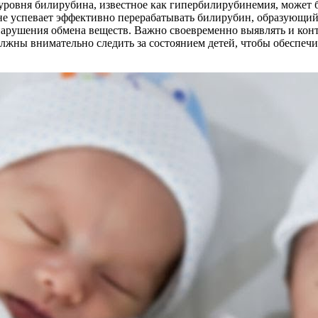
е уровня билирубина, известное как гипербилирубинемия, может
 не успевает эффективно перерабатывать билирубин, образующийся
нарушения обмена веществ. Важно своевременно выявлять и кон
жны внимательно следить за состоянием детей, чтобы обеспечит