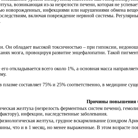
туха, возникающая из-за незрелости печени, которая не успева
ью новорожденных, инфекциями или нарушениями обмена веществ
оследствиям, включая повреждение нервной системы. Регулярны
.
. Он обладает высокой токсичностью – при гипоксии, недонош
анях мозга, провоцируя развитие энцефалопатии. Такой пигмент
 его откладывается всего около 1%, а основная масса направляет
му.
 плазме составляет 75% и 25% соответственно, в медицине суще
Причины повышения 
ческая желтуха (незрелость ферментных систем печени), гемол
-фактору), инфекции, наследственные заболевания.
физиологическая желтуха, грудное вскармливание (синдром Арие
чины, что и в 1 месяц, но менее выраженные. В этом возрасте 