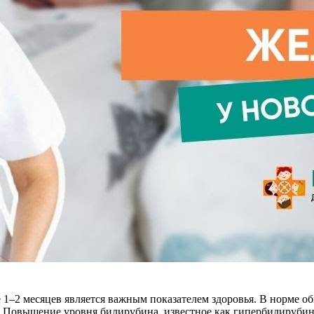
е 1–2 месяцев является важным показателем здоровья. В норме
/л. Повышение уровня билирубина, известное как гипербилирубин