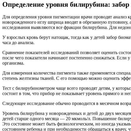
Определение уровня билирубина: забор
Для определения уровня пигментации врачи проводят анализ к
новорожденного иглу шприца вводят в обрезанную пуповину, а ч
исследования выявляются все фракции билирубина. Для недон
У взрослых кровь берут натощак, тогда как у детей забор биом
часа до анализа.
Сравнение показателей исследований позволяет оценить состо
после чего показатели начинают постепенно снижаться. Если у
организма.
Для измерения количества пигмента также применяется специа
степень желтизны тканей. С его помощью можно оценить эффек
Тест с билирубинометром чаще всего проводят детям, у котор
состоит в том, что прибор не показывает уровень прямого и н
Следующее исследование обычно проводится в месячном возраст
Уровень билирубина у новорожденных и детей до двух месяцев
детей старше одного месяца — 20 мкмоль/л. Повышение билируб
Это состояние может быть физиологическим, но иногда указыва
состоянием ребенка и при необходимости обращаться к врачу, 