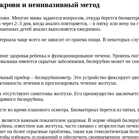
 крови и неинвазивный метод
рови. Многие мамы задаются вопросом, откуда берется биомате
ерез 2–3 дня, когда анализ повторяется, – в пятку или вену на 
ошенных детей анализ выполняется ежедневно.
атериала чаще всего не зависит от приема пищи. В некоторых сл
яние здоровья ребенка и функционирование печени. Уровень пиг
 малыша имеются скрытые заболевания, билирубин может не сниж
льный прибор – билирубинометр. Это устройство фиксирует цвет
тивность лечения и прогнозировать течение желтухи.
ых отсутствуют симптомы желтухи. Его преимущество заключаетс
епрямого билирубина.
е во время планового осмотра. Биоматериал берется из пятки, в
 является важным показателем здоровья. В норме общий билиру
ина, известное как желтуха, часто связано с незрелостью печен
ет на более серьезные проблемы, такие как гемолитическая бол
чтобы избежать осложнений и обеспечить своевременное лечение