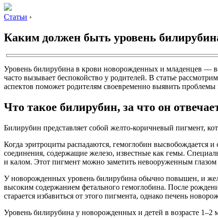
Статьи
›
Каким должен быть уровень билирубина
Уровень билирубина в крови новорожденных и младенцев — ва
часто вызывает беспокойство у родителей. В статье рассмотр
аспектов поможет родителям своевременно выявить проблемы 
Что такое билирубин, за что он отвечае
Билирубин представляет собой желто-коричневый пигмент, кот
Когда эритроциты распадаются, гемоглобин высвобождается и с
соединения, содержащие железо, известные как гемы. Специал
и калом. Этот пигмент можно заметить невооруженным глазом 
У новорожденных уровень билирубина обычно повышен, и желту
высоким содержанием фетального гемоглобина. После рождени
старается избавиться от этого пигмента, однако печень новоро
Уровень билирубина у новорожденных и детей в возрасте 1–2 