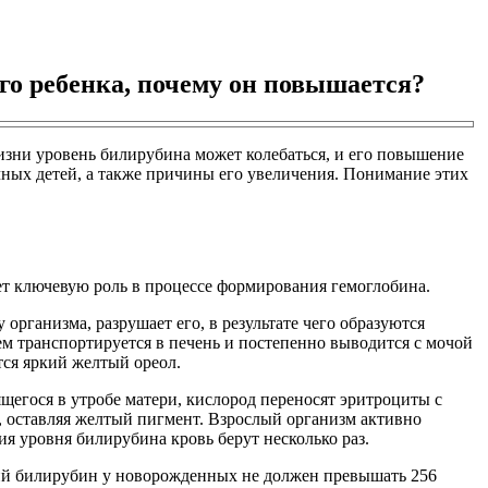
го ребенка, почему он повышается?
изни уровень билирубина может колебаться, и его повышение
чных детей, а также причины его увеличения. Понимание этих
ет ключевую роль в процессе формирования гемоглобина.
рганизма, разрушает его, в результате чего образуются
м транспортируется в печень и постепенно выводится с мочой
тся яркий желтый ореол.
егося в утробе матери, кислород переносят эритроциты с
 оставляя желтый пигмент. Взрослый организм активно
ия уровня билирубина кровь берут несколько раз.
щий билирубин у новорожденных не должен превышать 256