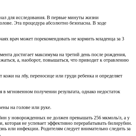
риал для исследования. В первые минуты жизни
голове. Эта процедура абсолютно безопасна. В ходе
учаях врач может порекомендовать не кормить младенца за 3
мента достигает максимума на третий день после рождения,
аться, а, наоборот, повышаться, что приводит к отравлению
 кожи на лбу, переносице или груди ребенка и определяет
я в мгновенном получении результата, однако недостаток
ены на голове или руке.
бин у новорожденных не должен превышать 256 мкмоль/л, а у
и, которая не успевает эффективно перерабатывать билирубин.
езнь или инфекции. Родителям следует внимательно следить за
.