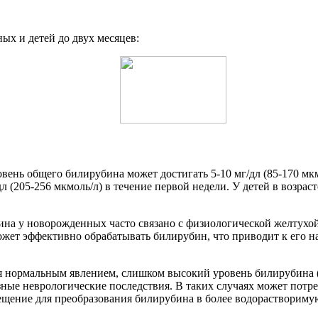
ых и детей до двух месяцев:
вень общего билирубина может достигать 5-10 мг/дл (85-170 мкм
л (205-256 мкмоль/л) в течение первой недели. У детей в возра
на у новорожденных часто связано с физиологической желтухой, 
жет эффективно обрабатывать билирубин, что приводит к его на
ся нормальным явлением, слишком высокий уровень билирубина (б
ые неврологические последствия. В таких случаях может потреб
ещение для преобразования билирубина в более водораствориму