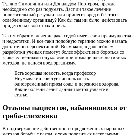
Туллио Симончини или Дональдом Портером, прежде
необходимо сто раз подумать. Даст ли такое лечение
положительный результат или принесет вред и без того
ослабленному организму? Как бы там ни было, действовать
придется на свой страх и риск.
Таким образом, лечение рака содой имеет свои преимущества
и недостатки. И все-таки подобную терапию можно назвать
достаточно перспективной. Возможно, в дальнейшем
разработки ученых помогут более эффективно бороться со
злокачественными опухолями при помощи альтернативных
методов, не нанося вред организму.
Есть хорошая новость, когда профессор
Неумывакин советует использовать
одновременный прием соды и перекиси водорода.
Какие болезни лечит данный метод узнаете в
статье.
Отзывы пациентов, избавившихся от
гриба-слизевика
В подтверждение действенности предложенных народных
методов борьбы с раком, я хочу поделиться несколькими