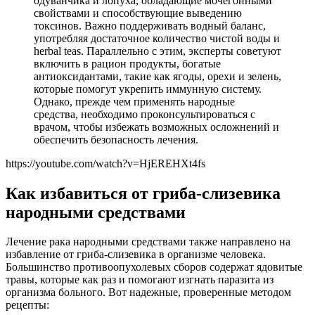
одуванчика и лопуха, обладающие мочегонными
свойствами и способствующие выведению
токсинов. Важно поддерживать водный баланс,
употребляя достаточное количество чистой воды и
herbal teas. Параллельно с этим, эксперты советуют
включить в рацион продукты, богатые
антиоксидантами, такие как ягоды, орехи и зелень,
которые помогут укрепить иммунную систему.
Однако, прежде чем применять народные
средства, необходимо проконсультироваться с
врачом, чтобы избежать возможных осложнений и
обеспечить безопасность лечения.
https://youtube.com/watch?v=HjEREHXt4fs
Как избавиться от гриба-слизевика
народными средствами
Лечение рака народными средствами также направлено на
избавление от гриба-слизевика в организме человека.
Большинство противоопухолевых сборов содержат ядовитые
травы, которые как раз и помогают изгнать паразита из
организма больного. Вот надежные, проверенные методом
рецепты: