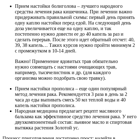
Прием настойки болиголова – лучшего народного
средства лечения рака кишечника. При лечении важно
придерживать правильной схемы: первый день принять
одну каплю настойки перед едой. На следующий день
доза увеличивается еще на одну каплю, и так
постепенно нужно довести ее до 40 капель за раз и
сделать перерыв. После этого идет обратный отсчет: 40,
39, 38 капель… Таких курсов нужно пройти минимум 2
с промежутком в 10-14 дней.
Важно! Применение ядовитых трав обязательно
нужно совмещать с настоями очищающих трав,
например, тысячелистник и др. (для каждого
организма можно подобрать свою травку).
Прием настойки прополиса – еще один популярный
метод лечения рака. Рекомендуется 3 раза в день за 2
часа до еды выпивать смесь 50 мл теплой воды и 40
капель настойки прополиса.
Народная медицина предлагает рецепт масляного
бальзама как эффективное средство лечения рака. У него
двухкомпонентный состав: льняное масло и спиртовая
вытяжка растения Золотой ус.
Процесс приготовления достаточно прост: налейте в