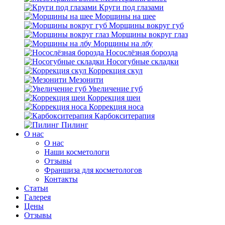
Круги под глазами
Морщины на шее
Морщины вокруг губ
Морщины вокруг глаз
Морщины на лбу
Носослёзная борозда
Носогубные складки
Коррекция скул
Мезонити
Увеличение губ
Коррекция шеи
Коррекция носа
Карбокситерапия
Пилинг
O нас
O нас
Наши косметологи
Отзывы
Франшиза для косметологов
Контакты
Статьи
Галерея
Цены
Отзывы