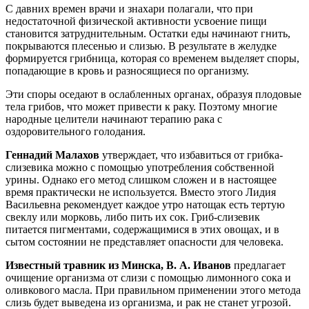
С давних времен врачи и знахари полагали, что при
недостаточной физической активности усвоение пищи
становится затруднительным. Остатки еды начинают гнить,
покрываются плесенью и слизью. В результате в желудке
формируется грибница, которая со временем выделяет споры,
попадающие в кровь и разносящиеся по организму.
Эти споры оседают в ослабленных органах, образуя плодовые
тела грибов, что может привести к раку. Поэтому многие
народные целители начинают терапию рака с
оздоровительного голодания.
Геннадий Малахов
утверждает, что избавиться от грибка-
слизевика можно с помощью употребления собственной
урины. Однако его метод слишком сложен и в настоящее
время практически не используется. Вместо этого Лидия
Васильевна рекомендует каждое утро натощак есть тертую
свеклу или морковь, либо пить их сок. Гриб-слизевик
питается пигментами, содержащимися в этих овощах, и в
сытом состоянии не представляет опасности для человека.
Известный травник из Минска, В. А. Иванов
предлагает
очищение организма от слизи с помощью лимонного сока и
оливкового масла. При правильном применении этого метода
слизь будет выведена из организма, и рак не станет угрозой.