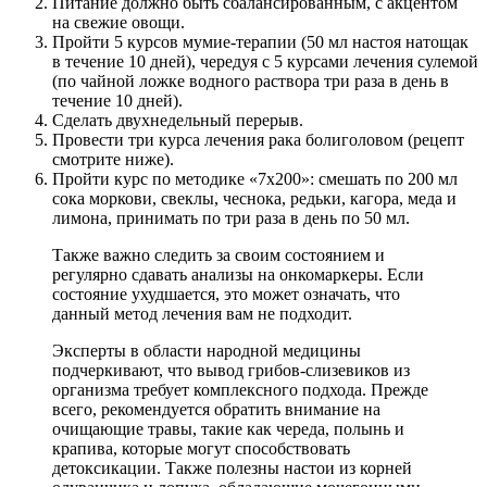
Питание должно быть сбалансированным, с акцентом
на свежие овощи.
Пройти 5 курсов мумие-терапии (50 мл настоя натощак
в течение 10 дней), чередуя с 5 курсами лечения сулемой
(по чайной ложке водного раствора три раза в день в
течение 10 дней).
Сделать двухнедельный перерыв.
Провести три курса лечения рака болиголовом (рецепт
смотрите ниже).
Пройти курс по методике «7х200»: смешать по 200 мл
сока моркови, свеклы, чеснока, редьки, кагора, меда и
лимона, принимать по три раза в день по 50 мл.
Также важно следить за своим состоянием и
регулярно сдавать анализы на онкомаркеры. Если
состояние ухудшается, это может означать, что
данный метод лечения вам не подходит.
Эксперты в области народной медицины
подчеркивают, что вывод грибов-слизевиков из
организма требует комплексного подхода. Прежде
всего, рекомендуется обратить внимание на
очищающие травы, такие как череда, полынь и
крапива, которые могут способствовать
детоксикации. Также полезны настои из корней