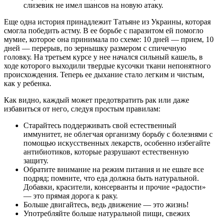
слизевик не имел шансов на новую атаку.
Еще одна история принадлежит Татьяне из Украины, которая
смогла победить астму. В ее борьбе с паразитом ей помогло
мумие, которое она принимала по схеме: 10 дней — прием, 10
дней — перерыв, по зернышку размером с спичечную
головку. На третьем курсе у нее начался сильный кашель, в
ходе которого выходили твердые кусочки ткани непонятного
происхождения. Теперь ее дыхание стало легким и чистым,
как у ребенка.
Как видно, каждый может предотвратить рак или даже
избавиться от него, следуя простым правилам:
Старайтесь поддерживать свой естественный
иммунитет, не облегчая организму борьбу с болезнями с
помощью искусственных лекарств, особенно избегайте
антибиотиков, которые разрушают естественную
защиту.
Обратите внимание на режим питания и не ешьте все
подряд; помните, что еда должна быть натуральной.
Добавки, красители, консерванты и прочие «радости»
— это прямая дорога к раку.
Больше двигайтесь, ведь движение — это жизнь!
Употребляйте больше натуральной пищи, свежих