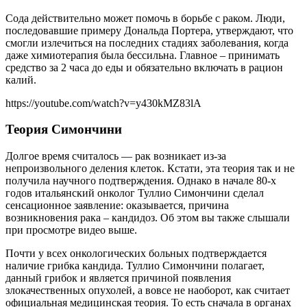
Сода действительно может помочь в борьбе с раком. Люди,
последовавшие примеру Дональда Портера, утверждают, что
смогли излечиться на последних стадиях заболевания, когда
даже химиотерапия была бессильна. Главное – принимать
средство за 2 часа до еды и обязательно включать в рацион
калий.
https://youtube.com/watch?v=y430kMZ83lA
Теория Симончини
Долгое время считалось — рак возникает из-за
непроизвольного деления клеток. Кстати, эта теория так и не
получила научного подтверждения. Однако в начале 80-х
годов итальянский онколог Туллио Симончини сделал
сенсационное заявление: оказывается, причина
возникновения рака – кандидоз. Об этом вы также слышали
при просмотре видео выше.
Почти у всех онкологических больных подтверждается
наличие грибка кандида. Туллио Симончини полагает,
данный грибок и является причиной появления
злокачественных опухолей, а вовсе не наоборот, как считает
официальная медицинская теория. То есть сначала в органах