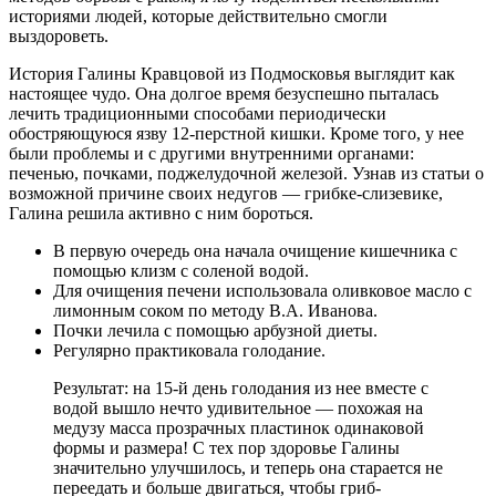
историями людей, которые действительно смогли
выздороветь.
История Галины Кравцовой из Подмосковья выглядит как
настоящее чудо. Она долгое время безуспешно пыталась
лечить традиционными способами периодически
обостряющуюся язву 12-перстной кишки. Кроме того, у нее
были проблемы и с другими внутренними органами:
печенью, почками, поджелудочной железой. Узнав из статьи о
возможной причине своих недугов — грибке-слизевике,
Галина решила активно с ним бороться.
В первую очередь она начала очищение кишечника с
помощью клизм с соленой водой.
Для очищения печени использовала оливковое масло с
лимонным соком по методу В.А. Иванова.
Почки лечила с помощью арбузной диеты.
Регулярно практиковала голодание.
Результат: на 15-й день голодания из нее вместе с
водой вышло нечто удивительное — похожая на
медузу масса прозрачных пластинок одинаковой
формы и размера! С тех пор здоровье Галины
значительно улучшилось, и теперь она старается не
переедать и больше двигаться, чтобы гриб-