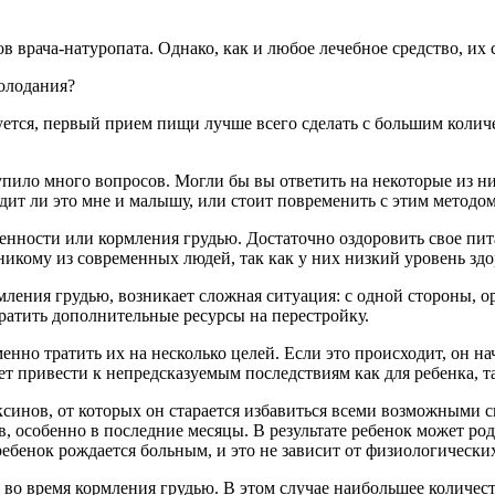
врача-натуропата. Однако, как и любое лечебное средство, их с
голодания?
ется, первый прием пищи лучше всего сделать с большим колич
тупило много вопросов. Могли бы вы ответить на некоторые из н
дит ли это мне и малышу, или стоит повременить с этим методо
енности или кормления грудью. Достаточно оздоровить свое пита
икому из современных людей, так как у них низкий уровень здор
ления грудью, возникает сложная ситуация: с одной стороны, ор
ратить дополнительные ресурсы на перестройку.
енно тратить их на несколько целей. Если это происходит, он н
 привести к непредсказуемым последствиям как для ребенка, так
синов, от которых он старается избавиться всеми возможными 
, особенно в последние месяцы. В результате ребенок может ро
ребенок рождается больным, и это не зависит от физиологически
 во время кормления грудью. В этом случае наибольшее количес