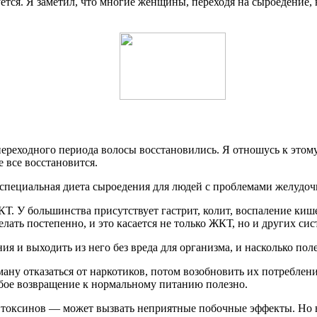
тся. Я заметил, что многие женщины, переходя на сыроедение, н
 переходного периода волосы восстановились. Я отношусь к этом
е все восстановится.
 специальная диета сыроедения для людей с проблемами желудо
Т. У большинства присутствует гастрит, колит, воспаление кише
ать постепенно, и это касается не только ЖКТ, но и других сис
ия и выходить из него без вреда для организма, и насколько по
ну отказаться от наркотиков, потом возобновить их потреблени
юбое возвращение к нормальному питанию полезно.
оксинов — может вызвать неприятные побочные эффекты. Но в л