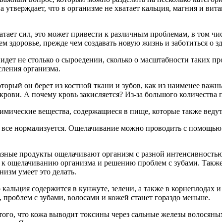
 утверждает, что в организме не хватает кальция, магния и ви
ает сил, это может привести к различным проблемам, в том чис
ем здоровье, прежде чем создавать новую жизнь и заботиться о 
ь идет не столько о сыроедении, сколько о масштабности таких 
сления организма.
орый он берет из костной ткани и зубов, как из наименее важн
крови. А почему кровь закисляется? Из-за большого количества 
имические вещества, содержащиеся в пище, которые также ведут
— все нормализуется. Ощелачивание можно проводить с помощью
азные продукты ощелачивают организм с разной интенсивностью, 
м к ощелачиванию организма и решению проблем с зубами. Также
низм умеет это делать.
льция содержится в кунжуте, зелени, а также в корнеплодах и 
 проблем с зубами, волосами и кожей станет гораздо меньше.
 того, что кожа выводит токсины через сальные железы волосяны