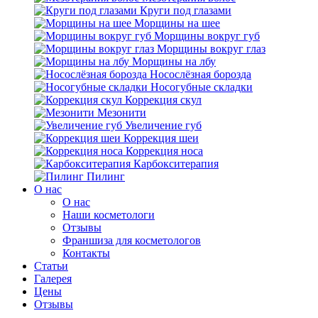
Круги под глазами
Морщины на шее
Морщины вокруг губ
Морщины вокруг глаз
Морщины на лбу
Носослёзная борозда
Носогубные складки
Коррекция скул
Мезонити
Увеличение губ
Коррекция шеи
Коррекция носа
Карбокситерапия
Пилинг
O нас
O нас
Наши косметологи
Отзывы
Франшиза для косметологов
Контакты
Статьи
Галерея
Цены
Отзывы