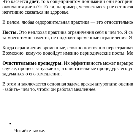
Что касается
диет
, то в общепринятом понимании они восприни
окончания диеты?». Если, например, человек месяц не ест посл
негативно сказаться на здоровье.
В целом, любая оздоровительная практика — это относительное
Посты.
Это неплохая практика ограничения себя в чем-то. Я са
за моего темперамента, не подходят временные ограничения. Я 
Когда ограничения временные, сложно постоянно перестраивать
Возможно, кому-то подойдут именно периодические посты. Меня
Очистительные процедуры.
Их эффективность может варьиров
случае, процесс запускается, а очистительные процедуры его 
задуматься о его замедлении.
В этом и заключается основная задача врача-натуропата: оцени
«забить» чем-то, чтобы он работал медленнее.
Читайте также: