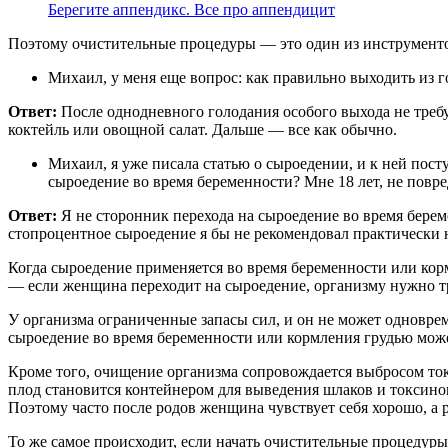
Берегите аппендикс. Все про аппендицит
Поэтому очистительные процедуры — это один из инструментов 
Михаил, у меня еще вопрос: как правильно выходить из 
Ответ:
После однодневного голодания особого выхода не требу
коктейль или овощной салат. Дальше — все как обычно.
Михаил, я уже писала статью о сыроедении, и к ней пос
сыроедение во время беременности? Мне 18 лет, не повре
Ответ:
Я не сторонник перехода на сыроедение во время берем
стопроцентное сыроедение я бы не рекомендовал практически н
Когда сыроедение применяется во время беременности или корм
— если женщина переходит на сыроедение, организму нужно т
У организма ограниченные запасы сил, и он не может одноврем
сыроедение во время беременности или кормления грудью может
Кроме того, очищение организма сопровождается выбросом ток
плод становится контейнером для выведения шлаков и токсинов
Поэтому часто после родов женщина чувствует себя хорошо, а 
То же самое происходит, если начать очистительные процедуры