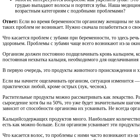
грудью выпадают волосы и портятся зубы. Наша медицина
возрастным категориям с подобными проблемами?
Ответ:
Если во время беременности организму женщины не хват
таких проблем не возникает. Нужно сначала позаботиться о сво
Что касается проблем с зубами при беременности, то здесь реч
здоровьем. Проблемы с зубами чаще всего возникают из-за оки
Организм должен постоянно подщелачивать кровь кальцием, кот
постоянная нехватка кальция, необходимого для ощелачивания 
В первую очередь, это продукты животного происхождения и х
Если вы начнете ощелачивать организм, ситуация изменится 
практически любой, кроме острых (лук, чеснок).
Растительные продукты можно рассматривать как лекарство. Р
сыроедение хотя бы на 50%, это уже будет значительным шаго
зависит от способности организма их усваивать. Не всегда орга
Кальцийсодержащих продуктов много. Наибольшее количество ка
есть как можно больше. Если организм усваивает эти продукты,
Что касается волос, то проблемы с ними часто возникают из-за