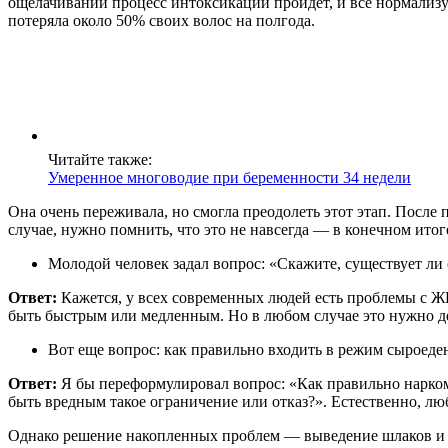
ощелачивании процесс интоксикации пройдет, и все нормализуе
потеряла около 50% своих волос на полгода.
Читайте также:
Умеренное многоводие при беременности 34 недели
Она очень переживала, но смогла преодолеть этот этап. После
случае, нужно помнить, что это не навсегда — в конечном итог
Молодой человек задал вопрос: «Скажите, существует ли
Ответ:
Кажется, у всех современных людей есть проблемы с ЖК
быть быстрым или медленным. Но в любом случае это нужно дел
Вот еще вопрос: как правильно входить в режим сыроеден
Ответ:
Я бы переформулировал вопрос: «Как правильно наркома
быть вредным такое ограничение или отказ?». Естественно, л
Однако решение накопленных проблем — выведение шлаков и т