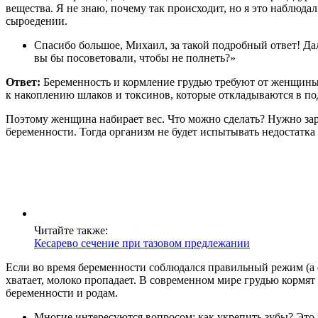
вещества. Я не знаю, почему так происходит, но я это наблюдал
сыроедении.
Спасибо большое, Михаил, за такой подробный ответ! Да
вы бы посоветовали, чтобы не полнеть?»
Ответ:
Беременность и кормление грудью требуют от женщины 
к накоплению шлаков и токсинов, которые откладываются в по
Поэтому женщина набирает вес. Что можно сделать? Нужно зар
беременности. Тогда организм не будет испытывать недостатка
Читайте также:
Кесарево сечение при тазовом предлежании
Если во время беременности соблюдался правильный режим (а е
хватает, молоко пропадает. В современном мире грудью кормя
беременности и родам.
Многие интересуются вопросом: как укрепить зубы? Это