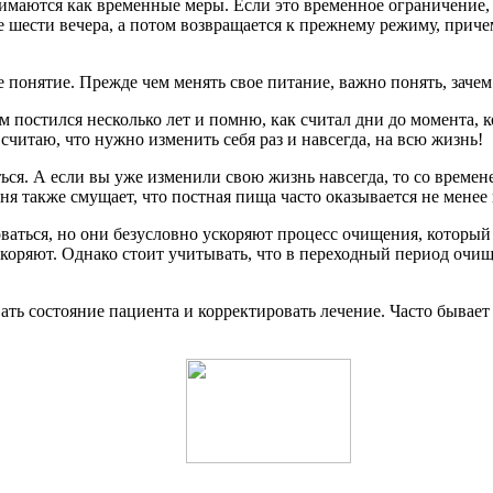
маются как временные меры. Если это временное ограничение, т
е шести вечера, а потом возвращается к прежнему режиму, приче
 понятие. Прежде чем менять свое питание, важно понять, зачем
м постился несколько лет и помню, как считал дни до момента, к
считаю, что нужно изменить себя раз и навсегда, на всю жизнь!
ся. А если вы уже изменили свою жизнь навсегда, то со времене
 также смущает, что постная пища часто оказывается не менее 
аться, но они безусловно ускоряют процесс очищения, который 
ускоряют. Однако стоит учитывать, что в переходный период очи
вать состояние пациента и корректировать лечение. Часто бывает