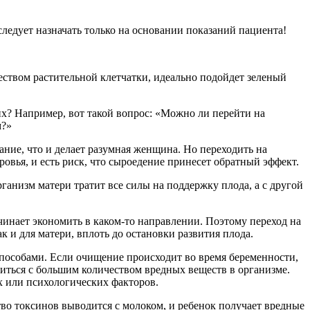
ледует назначать только на основании показаний пациента!
еством растительной клетчатки, идеально подойдет зеленый
их? Например, вот такой вопрос: «Можно ли перейти на
м?»
ние, что и делает разумная женщина. Но переходить на
овья, и есть риск, что сыроедение принесет обратный эффект.
ганизм матери тратит все силы на поддержку плода, а с другой
ачинает экономить в каком-то направлении. Поэтому переход на
 и для матери, вплоть до остановки развития плода.
способами. Если очищение происходит во время беременности,
диться с большим количеством вредных веществ в организме.
х или психологических факторов.
тво токсинов выводится с молоком, и ребенок получает вредные