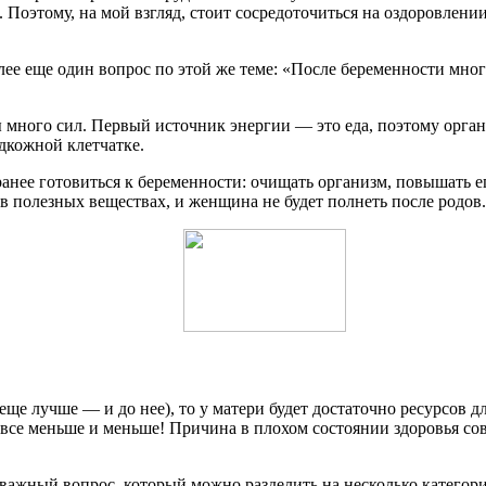
. Поэтому, на мой взгляд, стоит сосредоточиться на оздоровлени
лее еще один вопрос по этой же теме: «После беременности мно
много сил. Первый источник энергии — это еда, поэтому орган
дкожной клетчатке.
анее готовиться к беременности: очищать организм, повышать е
 в полезных веществах, и женщина не будет полнеть после родов.
ще лучше — и до нее), то у матери будет достаточно ресурсов д
т все меньше и меньше! Причина в плохом состоянии здоровья с
 важный вопрос, который можно разделить на несколько категор