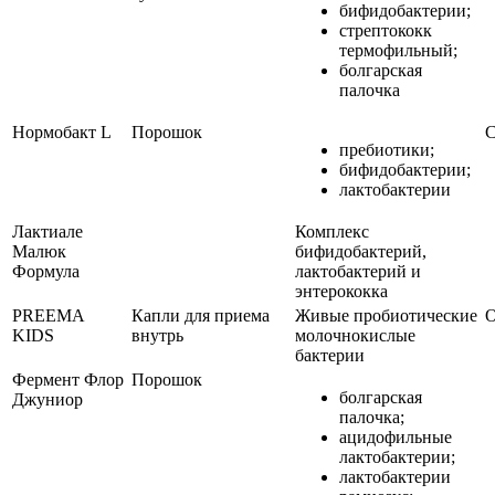
бифидобактерии;
стрептококк
термофильный;
болгарская
палочка
Нормобакт L
Порошок
С
пребиотики;
бифидобактерии;
лактобактерии
Лактиале
Комплекс
Малюк
бифидобактерий,
Формула
лактобактерий и
энтерококка
PREEMA
Капли для приема
Живые пробиотические
О
KIDS
внутрь
молочнокислые
бактерии
Фермент Флор
Порошок
болгарская
Джуниор
палочка;
ацидофильные
лактобактерии;
лактобактерии