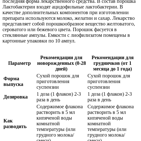
последняя форма лекарственного средства. В состав порошка
Лактобактерин входят ацидофильные лактобактерии. В
качестве дополнительных компонентов при изготовлении
препарата используются молоко, желатин и сахар. Лекарство
представляет собой порошкообразное вещество желтоватого,
сероватого или бежевого цвета. Порошок фасуется в
стеклянные ампулы. Емкости с лиофилизатом помещены в
картонные упаковки по 10 ампул.
Рекомендации для
Рекомендации для
Параметр
новорожденных (0-28
грудничков (от 1
дней)
месяца до 1 года)
Сухой порошок для
Сухой порошок для
Форма
приготовления
приготовления
выпуска
суспензии
суспензии
1 доза (1 флакон) 2-3
1 доза (1 флакон) 2-3
Дозировка
раза в день
раза в день
Содержимое флакона
Содержимое флакона
растворить в 5 мл
растворить в 5 мл
кипяченой воды
кипяченой воды
Как
комнатной
комнатной
разводить
температуры (или
температуры (или
грудного молока/
грудного молока/
смеси).
смеси).