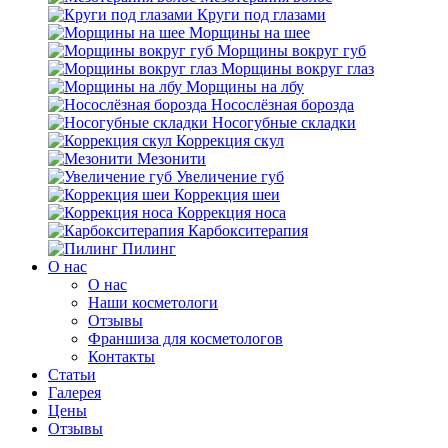
Круги под глазами
Морщины на шее
Морщины вокруг губ
Морщины вокруг глаз
Морщины на лбу
Носослёзная борозда
Носогубные складки
Коррекция скул
Мезонити
Увеличение губ
Коррекция шеи
Коррекция носа
Карбокситерапия
Пилинг
O нас
O нас
Наши косметологи
Отзывы
Франшиза для косметологов
Контакты
Статьи
Галерея
Цены
Отзывы