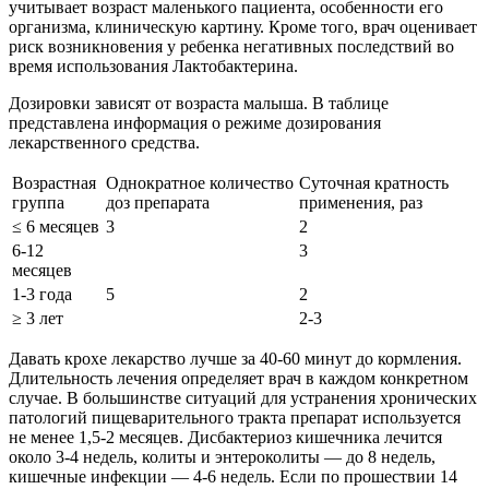
учитывает возраст маленького пациента, особенности его
организма, клиническую картину. Кроме того, врач оценивает
риск возникновения у ребенка негативных последствий во
время использования Лактобактерина.
Дозировки зависят от возраста малыша. В таблице
представлена информация о режиме дозирования
лекарственного средства.
Возрастная
Однократное количество
Суточная кратность
группа
доз препарата
применения, раз
≤ 6 месяцев
3
2
6-12
3
месяцев
1-3 года
5
2
≥ 3 лет
2-3
Давать крохе лекарство лучше за 40-60 минут до кормления.
Длительность лечения определяет врач в каждом конкретном
случае. В большинстве ситуаций для устранения хронических
патологий пищеварительного тракта препарат используется
не менее 1,5-2 месяцев. Дисбактериоз кишечника лечится
около 3-4 недель, колиты и энтероколиты — до 8 недель,
кишечные инфекции — 4-6 недель. Если по прошествии 14