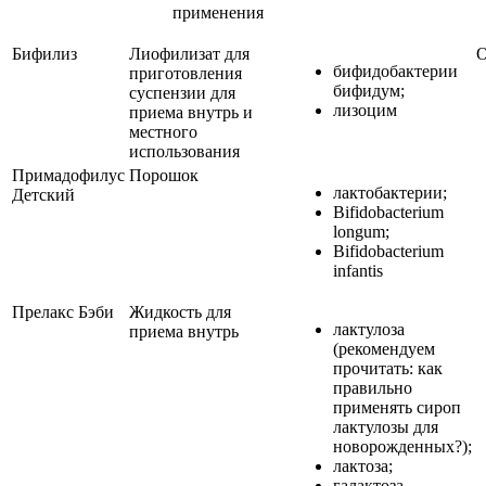
применения
Бифилиз
Лиофилизат для
О
бифидобактерии
приготовления
бифидум;
суспензии для
лизоцим
приема внутрь и
местного
использования
Примадофилус
Порошок
лактобактерии;
Детский
Bifidobacterium
longum;
Bifidobacterium
infantis
Прелакс Бэби
Жидкость для
лактулоза
приема внутрь
(рекомендуем
прочитать: как
правильно
применять сироп
лактулозы для
новорожденных?);
лактоза;
галактоза.