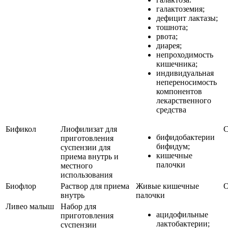
галактоземия;
дефицит лактазы;
тошнота;
рвота;
диарея;
непроходимость
кишечника;
индивидуальная
непереносимость
компонентов
лекарственного
средства
Бификол
Лиофилизат для
С
бифидобактерии
приготовления
бифидум;
суспензии для
кишечные
приема внутрь и
палочки
местного
использования
Биофлор
Раствор для приема
Живые кишечные
О
внутрь
палочки
Ливео малыш
Набор для
ацидофильные
приготовления
лактобактерии;
суспензии