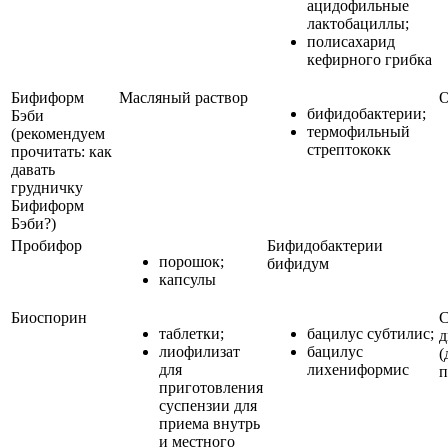
ацидофильные
лактобациллы;
полисахарид
кефирного грибка
Бифиформ
Масляный раствор
О
бифидобактерии;
Бэби
термофильный
(рекомендуем
стрептококк
прочитать: как
давать
грудничку
Бифиформ
Бэби?)
Пробифор
Бифидобактерии
порошок;
бифидум
капсулы
Биоспорин
С
таблетки;
бацилус субтилис;
д
лиофилизат
бацилус
(
для
лихениформис
п
приготовления
суспензии для
приема внутрь
и местного