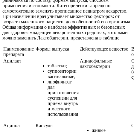
различаются по составу, формам выпуска, способам
применения и стоимости. Категорически запрещено
самостоятельно заменять прописанное педиатром лекарство.
При назначении врач учитывает множество факторов: от
возраста маленького пациента до особенностей его организма.
Общая информация о наиболее эффективных и безопасных
для здоровья младенцев лекарственных средствах, которыми
можно заменить Лактобактерин, представлена в таблице.
Наименование
Формы выпуска
Действующее вещество
В
препарата
о
Ацилакт
Ацидофильные
С
таблетки;
лактобактерии
д
суппозитории
(
вагинальные;
с
лиофилизат
для
приготовления
суспензии для
приема внутрь
и местного
использования
Аципол
Капсулы
С
живые