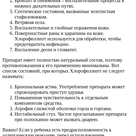
Бронхит и пневмония – воспалительные процессы в
нижних дыхательных путях.
Септические состояния, вызванные золотистым
стафилококком.
Ветряная оспа.
Воспалительные и гнойные поражения кожи.
Поверхностные раны и царапины на коже.
Хлорофиллипт используется для обработки, чтобы
предотвратить инфекцию.
Воспаление десен и стоматит.
Препарат имеет полностью натуральный состав, поэтому
противопоказания к его применению минимальны. Вот
список состояний, при которых Хлорофиллипт не следует
назначать:
Бронхиальная астма. Употребление препарата может
спровоцировать приступ удушья.
Повышенная чувствительность к отдельным
компонентам средства.
Атрофия слизистой оболочки горла и гортани.
Нестабильный стул. Частое проглатывание препарата
при полоскании может вызвать диарею.
Важно! Если у ребенка есть предрасположенность к
аллергическим реакциям, перед использованием