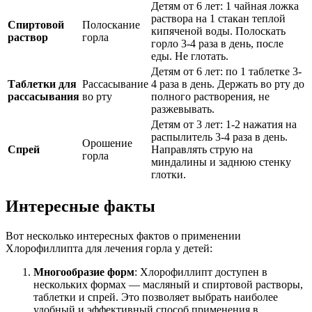
Детям от 6 лет: 1 чайная ложка
раствора на 1 стакан теплой
Спиртовой
Полоскание
кипяченой воды. Полоскать
раствор
горла
горло 3-4 раза в день, после
еды. Не глотать.
Детям от 6 лет: по 1 таблетке 3-
Таблетки для
Рассасывание
4 раза в день. Держать во рту до
рассасывания
во рту
полного растворения, не
разжевывать.
Детям от 3 лет: 1-2 нажатия на
распылитель 3-4 раза в день.
Орошение
Спрей
Направлять струю на
горла
миндалины и заднюю стенку
глотки.
Интересные факты
Вот несколько интересных фактов о применении
Хлорофиллипта для лечения горла у детей:
Многообразие форм
: Хлорофиллипт доступен в
нескольких формах — масляный и спиртовой растворы,
таблетки и спрей. Это позволяет выбрать наиболее
удобный и эффективный способ применения в