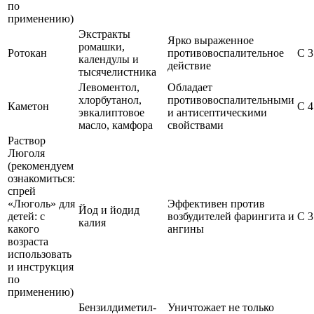
по
применению)
Экстракты
Ярко выраженное
ромашки,
Ротокан
противовоспалительное
С 3
календулы и
действие
тысячелистника
Левоментол,
Обладает
хлорбутанол,
противовоспалительными
Каметон
С 4
эвкалиптовое
и антисептическими
масло, камфора
свойствами
Раствор
Люголя
(рекомендуем
ознакомиться:
спрей
«Люголь» для
Эффективен против
Йод и йодид
детей: с
возбудителей фарингита и
С 3
калия
какого
ангины
возраста
использовать
и инструкция
по
применению)
Бензилдиметил-
Уничтожает не только