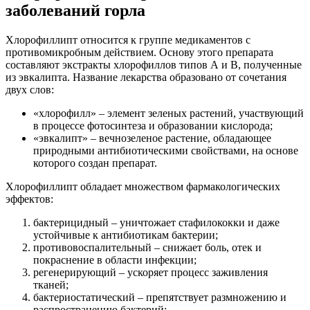
заболеваний горла
Хлорофиллипт относится к группе медикаментов с
противомикробным действием. Основу этого препарата
составляют экстракты хлорофиллов типов А и В, полученные
из эвкалипта. Название лекарства образовано от сочетания
двух слов:
«хлорофилл» – элемент зеленых растений, участвующий
в процессе фотосинтеза и образовании кислорода;
«эвкалипт» – вечнозеленое растение, обладающее
природными антибиотическими свойствами, на основе
которого создан препарат.
Хлорофиллипт обладает множеством фармакологических
эффектов:
бактерицидный – уничтожает стафилококки и даже
устойчивые к антибиотикам бактерии;
противовоспалительный – снижает боль, отек и
покраснение в области инфекции;
регенерирующий – ускоряет процесс заживления
тканей;
бактериостатический – препятствует размножению и
распространению бактерий;