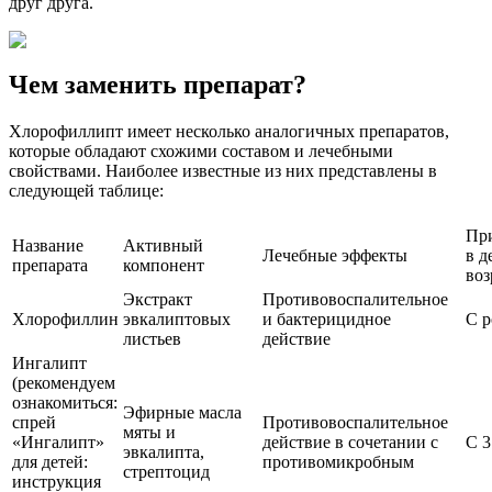
друг друга.
Чем заменить препарат?
Хлорофиллипт имеет несколько аналогичных препаратов,
которые обладают схожими составом и лечебными
свойствами. Наиболее известные из них представлены в
следующей таблице:
Пр
Название
Активный
Лечебные эффекты
в д
препарата
компонент
воз
Экстракт
Противовоспалительное
Хлорофиллин
эвкалиптовых
и бактерицидное
С 
листьев
действие
Ингалипт
(рекомендуем
ознакомиться:
Эфирные масла
спрей
Противовоспалительное
мяты и
«Ингалипт»
действие в сочетании с
С 3
эвкалипта,
для детей:
противомикробным
стрептоцид
инструкция