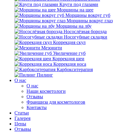
Круги под глазами
Морщины на шее
Морщины вокруг губ
Морщины вокруг глаз
Морщины на лбу
Носослёзная борозда
Носогубные складки
Коррекция скул
Мезонити
Увеличение губ
Коррекция шеи
Коррекция носа
Карбокситерапия
Пилинг
O нас
O нас
Наши косметологи
Отзывы
Франшиза для косметологов
Контакты
Статьи
Галерея
Цены
Отзывы