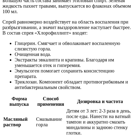
Большую часть состава занимает этиловый спирт. Зеленая
жидкость пахнет травами, выпускается во флаконах объемом
100 мл.
Спрей равномерно воздействует на область воспаления при
разбрызгивании, а значит выздоровление наступает быстрее.
В состав спрея «Хлорофиллипт» входят:
Глицерин. Смягчает и обволакивает воспаленную
слизистую горла.
Очищенная вода.
Экстракты эвкалипта и крапивы. Благодаря им
уменьшается отек и гиперемия.
Эмульсоген помогает сохранить консистенцию
препарата.
Триклозан. Компонент обладает противогрибковым и
антибактериальным свойством.
Форма
Способ
Дозировка и частота
выпуска
применения
Детям от 3 лет: 2-3 раза в день,
после еды. Нанести на ватный
Масляный
Смазывание
тампон и аккуратно смазать
раствор
горла
миндалины и заднюю стенку
глотки.