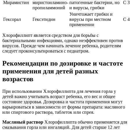
Мирамистин
миристоиламино-
патогенные бактерии, но
С 3
пропиламмоний
и вирусы, грибки
Уничтожает грибки и
Гексорал
Гексэтидин
вирусы при местном
С 4
применении
Хлорофиллипт является средством для борьбы с
бактериальными инфекциями, однако неэффективен против
вирусов. Прежде чем начинать лечение ребенка, родителям
следует проконсультироваться с педиатром.
Рекомендации по дозировке и частоте
применения для детей разных
возрастов
При использовании Хлорофиллипта для лечения горла у
детей важно учитывать возраст ребенка, его вес и общее
состояние здоровья. Дозировка и частота применения могут
варьироваться в зависимости от формы препарата: масляного
или спиртового раствора, таблеток или спрея.
Масляный раствор
Хлорофиллипта обычно применяется для
смазывания горла или ингаляций. Для детей старше 12 лет