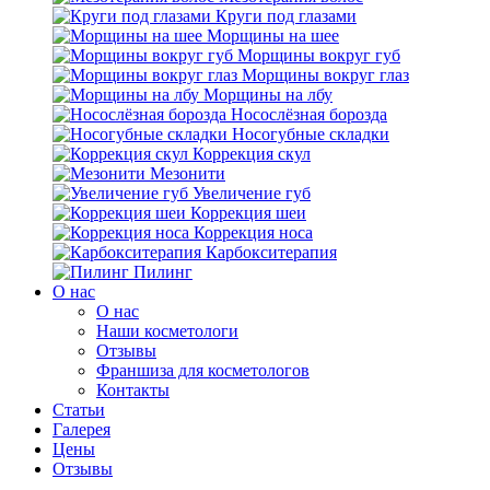
Круги под глазами
Морщины на шее
Морщины вокруг губ
Морщины вокруг глаз
Морщины на лбу
Носослёзная борозда
Носогубные складки
Коррекция скул
Мезонити
Увеличение губ
Коррекция шеи
Коррекция носа
Карбокситерапия
Пилинг
O нас
O нас
Наши косметологи
Отзывы
Франшиза для косметологов
Контакты
Статьи
Галерея
Цены
Отзывы