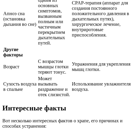
одним из
CPAP-терапия (аппарат для
основных
создания постоянного
симптомов,
Апноэ сна
положительного давления в
вызванным
(остановка
дыхательных путях),
полным или
дыхания во сне)
хирургическое лечение,
частичным
внутриротовые
перекрытием
приспособления.
дыхательных
путей.
Другие
факторы
С возрастом
Упражнения для укрепления
Возраст
мышцы глотки
мышц глотки.
теряют тонус.
Может
Сухость воздуха
вызывать
Использование увлажнителя
в спальне
раздражение и
воздуха.
отек слизистой.
Интересные факты
Вот несколько интересных фактов о храпе, его причинах и
способах устранения: