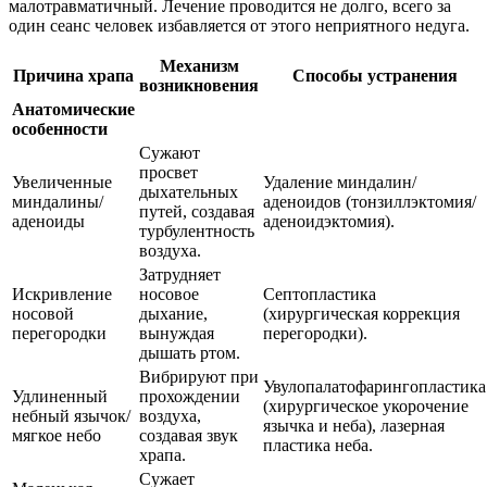
малотравматичный. Лечение проводится не долго, всего за
один сеанс человек избавляется от этого неприятного недуга.
Механизм
Причина храпа
Способы устранения
возникновения
Анатомические
особенности
Сужают
просвет
Увеличенные
Удаление миндалин/
дыхательных
миндалины/
аденоидов (тонзиллэктомия/
путей, создавая
аденоиды
аденоидэктомия).
турбулентность
воздуха.
Затрудняет
Искривление
носовое
Септопластика
носовой
дыхание,
(хирургическая коррекция
перегородки
вынуждая
перегородки).
дышать ртом.
Вибрируют при
Увулопалатофарингопластика
Удлиненный
прохождении
(хирургическое укорочение
небный язычок/
воздуха,
язычка и неба), лазерная
мягкое небо
создавая звук
пластика неба.
храпа.
Сужает