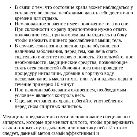
В связи с тем, что состояние храпа может наблюдаться у
уставшего человека, необходимо давать себе достаточно
времени для отдыха.
Немаловажное значение имеет положение тела во сне.
При склонности к храпу предпочтение нужно отдать
положению тела, при котором вы находитесь на боку,
чтобы избежать лишнего расслабления мышц тела.
В случае, если возникновение храпа обусловлено
наличием заболевания, перед тем, как лечь спать
тщательно очистите носовую полость. Используйте, при
необходимости, медицинские средства, позволяющие
снять отек слизистой оболочки носа или проведите
процедуру ингаляции, добавив в горячую воду
несколько капель масла пихты или туи и вдыхая пары в
течение примерно 10 минут.
При наличии заболевания ожирением, необходимым
условием является контроль веса.
С целью устранения храпа избегайте употребления
перед сном спиртных напитков.
Медицина предлагает два пути: использование специальных
аппаратов, которые применяют для того, чтобы придерживать
язык и открыть пути дыхания, или пластику неба. Из этого
следует, данный метод самый эффективный и