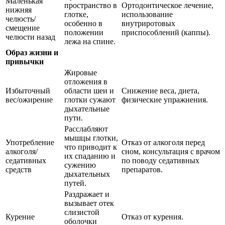
Маленькая
пространство в
Ортодонтическое лечение,
нижняя
глотке,
использование
челюсть/
особенно в
внутриротовых
смещение
положении
приспособлений (каппы).
челюсти назад
лежа на спине.
Образ жизни и
привычки
Жировые
отложения в
Избыточный
области шеи и
Снижение веса, диета,
вес/ожирение
глотки сужают
физические упражнения.
дыхательные
пути.
Расслабляют
мышцы глотки,
Употребление
Отказ от алкоголя перед
что приводит к
алкоголя/
сном, консультация с врачом
их спаданию и
седативных
по поводу седативных
сужению
средств
препаратов.
дыхательных
путей.
Раздражает и
вызывает отек
слизистой
Курение
Отказ от курения.
оболочки