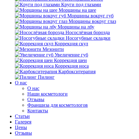
Круги под глазами
Морщины на шее
Морщины вокруг губ
Морщины вокруг глаз
Морщины на лбу
Носослёзная борозда
Носогубные складки
Коррекция скул
Мезонити
Увеличение губ
Коррекция шеи
Коррекция носа
Карбокситерапия
Пилинг
O нас
O нас
Наши косметологи
Отзывы
Франшиза для косметологов
Контакты
Статьи
Галерея
Цены
Отзывы