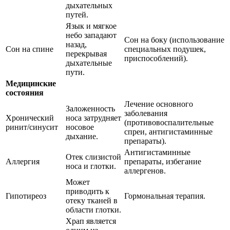
дыхательных
путей.
Язык и мягкое
небо западают
Сон на боку (использование
назад,
Сон на спине
специальных подушек,
перекрывая
приспособлений).
дыхательные
пути.
Медицинские
состояния
Лечение основного
Заложенность
заболевания
Хронический
носа затрудняет
(противовоспалительные
ринит/синусит
носовое
спреи, антигистаминные
дыхание.
препараты).
Антигистаминные
Отек слизистой
Аллергия
препараты, избегание
носа и глотки.
аллергенов.
Может
приводить к
Гипотиреоз
Гормональная терапия.
отеку тканей в
области глотки.
Храп является