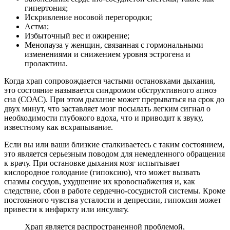
гипертония;
Искривление носовой перегородки;
Астма;
Избыточный вес и ожирение;
Менопауза у женщин, связанная с гормональными
изменениями и снижением уровня эстрогена и
пролактина.
Когда храп сопровождается частыми остановками дыхания,
это состояние называется синдромом обструктивного апноэ
сна (СОАС). При этом дыхание может прерываться на срок до
двух минут, что заставляет мозг посылать легким сигнал о
необходимости глубокого вдоха, что и приводит к звуку,
известному как всхрапывание.
Если вы или ваши близкие сталкиваетесь с таким состоянием,
это является серьезным поводом для немедленного обращения
к врачу. При остановке дыхания мозг испытывает
кислородное голодание (гипоксию), что может вызвать
спазмы сосудов, ухудшение их кровоснабжения и, как
следствие, сбои в работе сердечно-сосудистой системы. Кроме
постоянного чувства усталости и депрессии, гипоксия может
привести к инфаркту или инсульту.
Храп является распространенной проблемой,