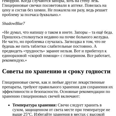
геморрой. Когда случаются запоры, хоть на стену лезь.
Глицериновые свечки посоветовали в аптеке. Повелась на
цену и состав без химии. Не пожалела ни разу, ведь решает
проблему за полчаса буквально.»
ShadowBlue7
«Не думал, что напишу о таком в инете. Запоры – та ещё беда.
Пришлось столкнуться недавно на почве больного желудка.
Не часто, но проблемка случалась. Загвоздка в том, что не
будешь же пить таблетки слабительные постоянно. А
предвидеть «трудность» заранее нельзя. Вот и прибегнул к
единоразовой «скорой помощи» с глицерином. Все работает,
рекомендую.»
Советы по хранению и сроку годности
Глицериновые свечи, как и любые другие лекарственные
препараты, требуют правильного хранения для сохранения их
эффективности и безопасности. Основные рекомендации по
хранению глицериновых свечей включают:
Температура хранения:
Свечи следует хранить в
сухом, защищенном от света месте при температуре не
выше 25°C. Избегайте хранения в местах с высокой