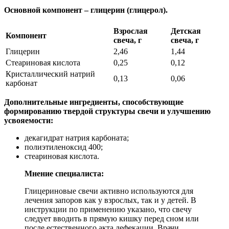
Основной компонент – глицерин (глицерол).
Взрослая
Детская
Компонент
свеча, г
свеча, г
Глицерин
2,46
1,44
Стеариновая кислота
0,25
0,12
Кристаллический натрий
0,13
0,06
карбонат
Дополнительные ингредиенты, способствующие
формированию твердой структуры свечи и улучшению
усвояемости:
декагидрат натрия карбоната;
полиэтиленоксид 400;
стеариновая кислота.
Мнение специалиста:
Глицериновые свечи активно используются для
лечения запоров как у взрослых, так и у детей. В
инструкции по применению указано, что свечу
следует вводить в прямую кишку перед сном или
после естественного акта дефекации. Врачи