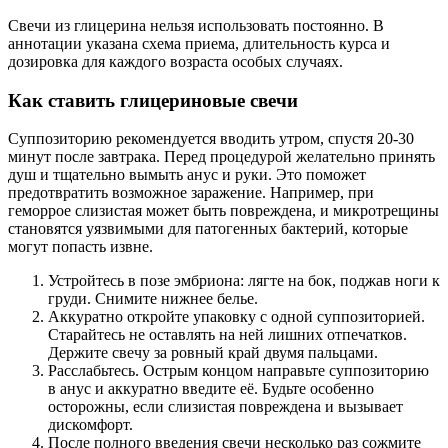
Свечи из глицерина нельзя использовать постоянно. В
аннотации указана схема приема, длительность курса и
дозировка для каждого возраста особых случаях.
Как ставить глицериновые свечи
Суппозиторию рекомендуется вводить утром, спустя 20-30
минут после завтрака. Перед процедурой желательно принять
душ и тщательно вымыть анус и руки. Это поможет
предотвратить возможное заражение. Например, при
геморрое слизистая может быть повреждена, и микротрещины
становятся уязвимыми для патогенных бактерий, которые
могут попасть извне.
Устройтесь в позе эмбриона: лягте на бок, поджав ноги к
груди. Снимите нижнее белье.
Аккуратно откройте упаковку с одной суппозиторией.
Старайтесь не оставлять на ней лишних отпечатков.
Держите свечу за ровный край двумя пальцами.
Расслабьтесь. Острым концом направьте суппозиторию
в анус и аккуратно введите её. Будьте особенно
осторожны, если слизистая повреждена и вызывает
дискомфорт.
После полного введения свечи несколько раз сожмите