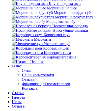
Круги под глазами
Морщины на шее
Морщины вокруг губ
Морщины вокруг глаз
Морщины на лбу
Носослёзная борозда
Носогубные складки
Коррекция скул
Мезонити
Увеличение губ
Коррекция шеи
Коррекция носа
Карбокситерапия
Пилинг
O нас
O нас
Наши косметологи
Отзывы
Франшиза для косметологов
Контакты
Статьи
Галерея
Цены
Отзывы