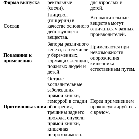
Форма выпуска
ректальные
для взрослых и
(свечи).
детей.
Глицерол
Вспомогательные
(глицерин) в
вещества могут
Состав
качестве основного
отличаться у разных
действующего
производителей.
вещества.
Запоры различного
Применяются при
генеза, в том числе
невозможности
Показания к
у беременных,
опорожнения
применению
кормящих женщин,
кишечника
пожилых людей и
естественным путем.
детей.
Острые
воспалительные
заболевания
прямой кишки,
геморрой в стадии
Перед применением
Противопоказания
обострения,
проконсультируйтесь
трещины заднего
с врачом.
прохода, опухоли
прямой кишки,
кишечная
непроходимость.