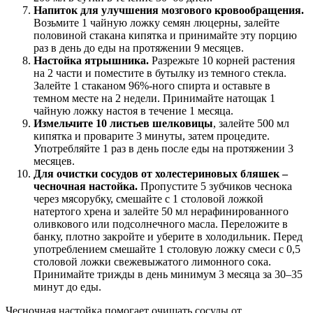
Напиток для улучшения мозгового кровообращения.
Возьмите 1 чайную ложку семян люцерны, залейте
половиной стакана кипятка и принимайте эту порцию
раз в день до еды на протяжении 9 месяцев.
Настойка ятрышника.
Разрежьте 10 корней растения
на 2 части и поместите в бутылку из темного стекла.
Залейте 1 стаканом 96%-ного спирта и оставьте в
темном месте на 2 недели. Принимайте натощак 1
чайную ложку настоя в течение 1 месяца.
Измельчите 10 листьев шелковицы
, залейте 500 мл
кипятка и проварите 3 минуты, затем процедите.
Употребляйте 1 раз в день после еды на протяжении 3
месяцев.
Для очистки сосудов от холестериновых бляшек –
чесночная настойка.
Пропустите 5 зубчиков чеснока
через мясорубку, смешайте с 1 столовой ложкой
натертого хрена и залейте 50 мл нерафинированного
оливкового или подсолнечного масла. Переложите в
банку, плотно закройте и уберите в холодильник. Перед
употреблением смешайте 1 столовую ложку смеси с 0,5
столовой ложки свежевыжатого лимонного сока.
Принимайте трижды в день минимум 3 месяца за 30–35
минут до еды.
Чесночная настойка помогает очищать сосуды от