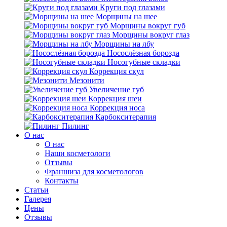
Круги под глазами
Морщины на шее
Морщины вокруг губ
Морщины вокруг глаз
Морщины на лбу
Носослёзная борозда
Носогубные складки
Коррекция скул
Мезонити
Увеличение губ
Коррекция шеи
Коррекция носа
Карбокситерапия
Пилинг
O нас
O нас
Наши косметологи
Отзывы
Франшиза для косметологов
Контакты
Статьи
Галерея
Цены
Отзывы