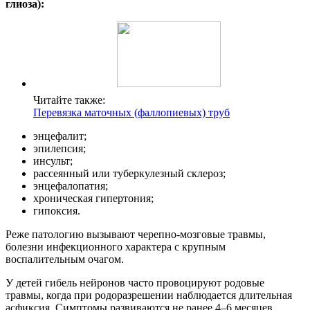
глиоза):
Читайте также:
Перевязка маточных (фаллопиевых) труб
энцефалит;
эпилепсия;
инсульт;
рассеянный или туберкулезный склероз;
энцефалопатия;
хроническая гипертония;
гипоксия.
Реже патологию вызывают черепно-мозговые травмы,
болезни инфекционного характера с крупным
воспалительным очагом.
У детей гибель нейронов часто провоцируют родовые
травмы, когда при родоразрешении наблюдается длительная
асфиксия. Симптомы развиваются не ранее 4–6 месяцев,