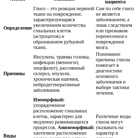
пациента
Глиоз – это реакция нервной
Сам по себе глиоз
ткани на повреждение,
не является
характеризующаяся
заболеванием, а
увеличением количества
лишь следствием
Определение
глиальных клеток
или признаком
(астроцитов) и
перенесенного
образованием рубцовой
повреждения
ткани.
мозга.
Понимание
Инсульты, травмы головы,
причины глиоза
инфекции (менингит,
помогает в
энцефалит), рассеянный
диагностике
Причины
склероз, опухоли,
основного
хроническая ишемия,
заболевания и
нейродегенеративные
выборе тактики
заболевания.
лечения.
Изоморфный:
упорядоченное
расположение глиальных
клеток, характерно для
Различные виды
медленно развивающихся
глиоза могут
процессов.
Анизоморфный:
указывать на
хаотичное расположение
характер и
Виды