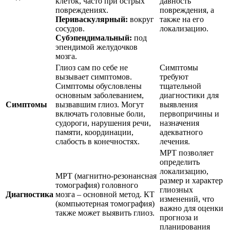
клеток, часто при острых
давность
повреждениях.
повреждения, а
Периваскулярный:
вокруг
также на его
сосудов.
локализацию.
Субэпендимальный:
под
эпендимой желудочков
мозга.
Глиоз сам по себе не
Симптомы
вызывает симптомов.
требуют
Симптомы обусловлены
тщательной
основным заболеванием,
диагностики для
Симптомы
вызвавшим глиоз. Могут
выявления
включать головные боли,
первопричины и
судороги, нарушения речи,
назначения
памяти, координации,
адекватного
слабость в конечностях.
лечения.
МРТ позволяет
определить
локализацию,
МРТ (магнитно-резонансная
размер и характер
томография) головного
глиозных
Диагностика
мозга – основной метод. КТ
изменений, что
(компьютерная томография)
важно для оценки
также может выявить глиоз.
прогноза и
планирования