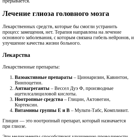
прерывается.
Лечение глиоза головного мозга
Лекарственных средств, которые бы смогли устранить
процесс замещения, нет. Терапия направлена на лечение
основного заболевания, с которым связана гибель нейронов, и
улучшение качества жизни больного.
Лекарства
Лекарственные препараты:
Вазоактивные препараты
– Циннаризин, Кавинтон,
Винпоцетин.
Антиагреганты
– Вессел Дуэ Ф, производные
ацетилсалициловой кислоты.
Ноотропные средства
– Глицин, Актовегин,
Кортексин.
Витамины группы Е и В
– Мульти-Табс, Компливит.
Глицин — это ноотропный препарат, который назначается
при глиозе.
Эти медикаменты способствуют улучшению проводимости