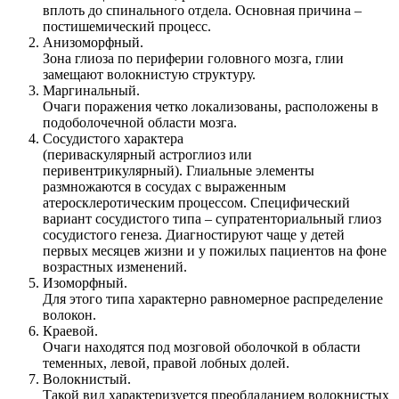
вплоть до спинального отдела. Основная причина –
постишемический процесс.
Анизоморфный.
Зона глиоза по периферии головного мозга, глии
замещают волокнистую структуру.
Маргинальный.
Очаги поражения четко локализованы, расположены в
подоболочечной области мозга.
Сосудистого характера
(периваскулярный астроглиоз или
перивентрикулярный). Глиальные элементы
размножаются в сосудах с выраженным
атеросклеротическим процессом. Специфический
вариант сосудистого типа – супратенториальный глиоз
сосудистого генеза. Диагностируют чаще у детей
первых месяцев жизни и у пожилых пациентов на фоне
возрастных изменений.
Изоморфный.
Для этого типа характерно равномерное распределение
волокон.
Краевой.
Очаги находятся под мозговой оболочкой в области
теменных, левой, правой лобных долей.
Волокнистый.
Такой вид характеризуется преобладанием волокнистых