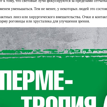
 к тому, что световые лучи фокусируются за пределами сетчатки,
менем уменьшаться. Тем не менее, у некоторых людей это состоя
ктных линз или хирургического вмешательства. Очки и контакт
орму роговицы или хрусталика для улучшения зрения.