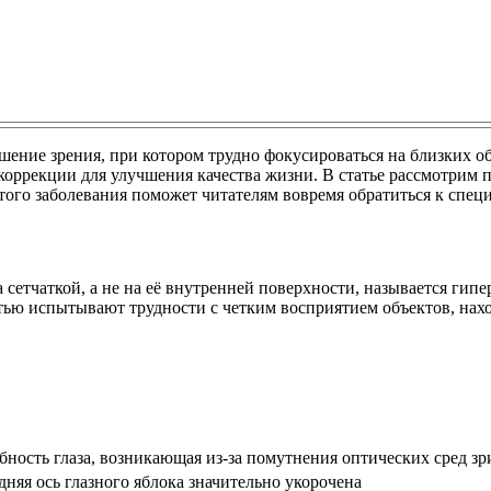
ение зрения, при котором трудно фокусироваться на близких объ
т коррекции для улучшения качества жизни. В статье рассмотри
ого заболевания поможет читателям вовремя обратиться к специа
а сетчаткой, а не на её внутренней поверхности, называется г
тью испытывают трудности с четким восприятием объектов, нахо
ность глаза, возникающая из-за помутнения оптических сред зр
адняя ось глазного яблока значительно укорочена