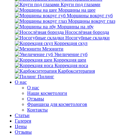
Круги под глазами
Морщины на шее
Морщины вокруг губ
Морщины вокруг глаз
Морщины на лбу
Носослёзная борозда
Носогубные складки
Коррекция скул
Мезонити
Увеличение губ
Коррекция шеи
Коррекция носа
Карбокситерапия
Пилинг
O нас
O нас
Наши косметологи
Отзывы
Франшиза для косметологов
Контакты
Статьи
Галерея
Цены
Отзывы