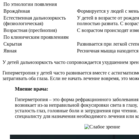
По этиологии появления
Врождённая
Формируется у людей с мень
Естественная дальнозоркость
У детей в возрасте от рожде
(физиологическая)
полностью развита. С возрас
Возрастная (пресбиопия)
С возрастом происходят изм
По клиническим проявлениям
Скрытая
Развивается при легкой степ
Явная
Ресничная мышца находится в
У детей дальнозоркость часто сопровождается ухудшением зрен
Гиперметропия у детей часто развивается вместе с астигматизм
затрагивать оба глаза. Если не начать лечение вовремя, это мо
Мнение врача:
Гиперметропия – это форма рефракционного заболевания 
возникает из-за неправильной фокусировки света в глазу
усталость глаз, головные боли и затруднения при чтении
специалисту для назначения необходимого лечения или к