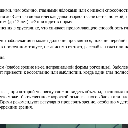
шими, чем обычно, глазными яблоками или с низкой способност
ния до 3 лет физиологическая дальнозоркость считается нормой, 
том (до 12 лет) всё приходит в норму
енения в хрусталике, что снижает преломляющую способность гл
ени заболевания и может долго не проявляться, пока не перейдё
 постоянном тонусе, независимо от того, расслаблен глаз или 
ия.
ом (слабое зрение из-за неправильной формы роговицы). Заболев
жет привести к косоглазию или амблиопии, когда один глаз полно
глаз, при которой человеку сложно видеть объекты, расположе
, что может быть связано с короткой осью глазного яблока или п
. Врачи рекомендуют регулярно проверять зрение, особенно у де
оррекции зрения.