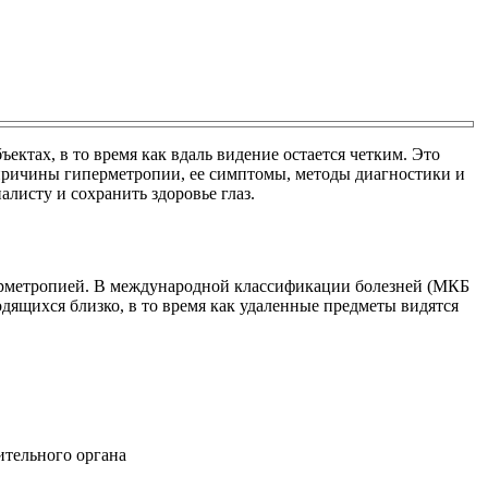
ектах, в то время как вдаль видение остается четким. Это
м причины гиперметропии, ее симптомы, методы диагностики и
листу и сохранить здоровье глаз.
иперметропией. В международной классификации болезней (МКБ
дящихся близко, в то время как удаленные предметы видятся
ительного органа