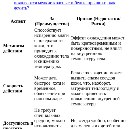
появляются мелкие красные и белые прыщики, как
лечить?
За
Против (Недостатки/
Аспект
(Преимущества)
Риски)
Способствует
испарению влаги
Эффект охлаждения может
с поверхности
быть кратковременным и
Механизм
кожи, что
поверхностным, не влияя
действия
приводит к
на внутреннюю
охлаждению тела
температуру тела.
и снижению
температуры.
Резкое охлаждение может
Может дать
вызвать спазм сосудов
быстрое, хотя и
кожи, что, наоборот,
Скорость
временное,
затруднит теплоотдачу и
действия
облегчение при
может привести к
сильном жаре.
повышению внутренней
температуры.
Не требует
специальных
средств, можно
Не всегда удобно, особенно
Доступность и
использовать
для маленьких детей или
простота