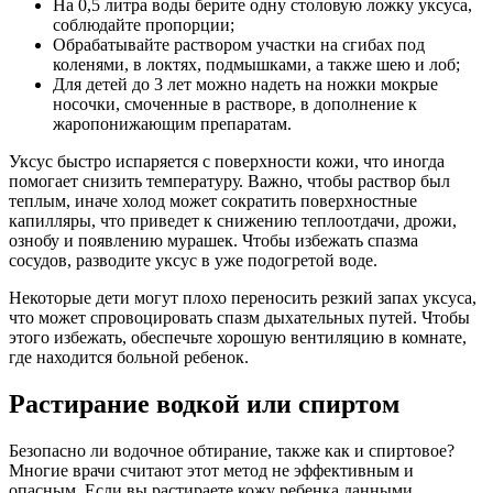
На 0,5 литра воды берите одну столовую ложку уксуса,
соблюдайте пропорции;
Обрабатывайте раствором участки на сгибах под
коленями, в локтях, подмышками, а также шею и лоб;
Для детей до 3 лет можно надеть на ножки мокрые
носочки, смоченные в растворе, в дополнение к
жаропонижающим препаратам.
Уксус быстро испаряется с поверхности кожи, что иногда
помогает снизить температуру. Важно, чтобы раствор был
теплым, иначе холод может сократить поверхностные
капилляры, что приведет к снижению теплоотдачи, дрожи,
ознобу и появлению мурашек. Чтобы избежать спазма
сосудов, разводите уксус в уже подогретой воде.
Некоторые дети могут плохо переносить резкий запах уксуса,
что может спровоцировать спазм дыхательных путей. Чтобы
этого избежать, обеспечьте хорошую вентиляцию в комнате,
где находится больной ребенок.
Растирание водкой или спиртом
Безопасно ли водочное обтирание, также как и спиртовое?
Многие врачи считают этот метод не эффективным и
опасным. Если вы растираете кожу ребенка данными