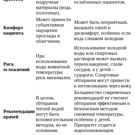
подручные
ослабленных пациентов.
материалы (вода,
полотенце).
Может принести
Может быть неприятным,
субъективное
Комфорт
вызывать озноб и
ощущение
пациента
дискомфорт, особенно если
прохлады и
вода слишком холодная.
облегчения.
Использование холодной
воды или спиртовых
При
растворов может вызвать
использовании
Риск
переохлаждение, спазм
воды комнатной
осложнений
сосудов, а у детей –
температуры
судороги. Спиртовые
риск минимален.
обтирания могут привести
к интоксикации через кожу.
Большинство современных
В целом,
рекомендаций не считают
обтирания
обтирания эффективным и
теплой водой
безопасным методом
Рекомендации
могут быть
снижения температуры,
врачей
вспомогательным
особенно у детей.
методом, но не
Приоритет отдается
основным.
жаропонижающим