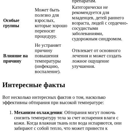
препаратам.
Категорически не
Может быть
рекомендуется для
полезно для
младенцев, детей раннего
Особые
взрослых,
возраста, людей с сердечно-
группы
которые хорошо
сосудистыми
переносят
заболеваниями,
процедуру.
судорожным синдромом.
Не устраняет
причину
Отвлекает от основного
Влияние на
повышения
лечения и может создать
причину
температуры
ложное ощущение
(инфекцию,
улучшения.
воспаление).
Интересные факты
Вот несколько интересных фактов о том, насколько
эффективны обтирания при высокой температуре:
Механизм охлаждения
: Обтирания могут помочь
снизить температуру тела за счет испарения влаги с
кожи. Когда влажная ткань или вода испаряются, они
забирают с собой тепло, что может привести к