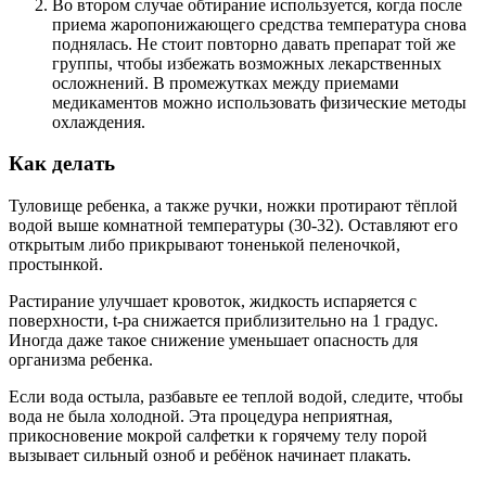
Во втором случае обтирание используется, когда после
приема жаропонижающего средства температура снова
поднялась. Не стоит повторно давать препарат той же
группы, чтобы избежать возможных лекарственных
осложнений. В промежутках между приемами
медикаментов можно использовать физические методы
охлаждения.
Как делать
Туловище ребенка, а также ручки, ножки протирают тёплой
водой выше комнатной температуры (30-32). Оставляют его
открытым либо прикрывают тоненькой пеленочкой,
простынкой.
Растирание улучшает кровоток, жидкость испаряется с
поверхности, t-ра снижается приблизительно на 1 градус.
Иногда даже такое снижение уменьшает опасность для
организма ребенка.
Если вода остыла, разбавьте ее теплой водой, следите, чтобы
вода не была холодной. Эта процедура неприятная,
прикосновение мокрой салфетки к горячему телу порой
вызывает сильный озноб и ребёнок начинает плакать.