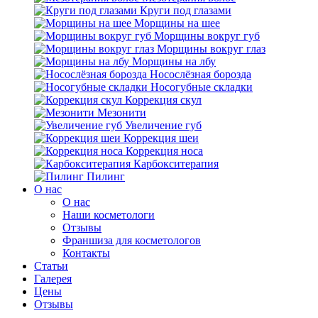
Круги под глазами
Морщины на шее
Морщины вокруг губ
Морщины вокруг глаз
Морщины на лбу
Носослёзная борозда
Носогубные складки
Коррекция скул
Мезонити
Увеличение губ
Коррекция шеи
Коррекция носа
Карбокситерапия
Пилинг
O нас
O нас
Наши косметологи
Отзывы
Франшиза для косметологов
Контакты
Статьи
Галерея
Цены
Отзывы