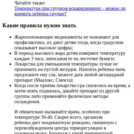
Читайте также:
Температура при грудном вскармливании – можно ли
кормить ребенка грудью?
Какие правила нужно знать
Жаропонижающие медикаменты не назначают для
профилактики, их дают детям тогда, когда градусник
показывает высокие цифры;
В период высокого жара детям измеряют температуру
каждые 3 часа, записывая ее на листочке бумаги;
Лекарства для уменьшения температуры лучше не
принимать на пустой желудок. Напоить ребенка чаем,
предложите ему сок, можете дать любой антацидный
препарат (Маалокс, Смекта);
Когда после приёма лекарства t-ра снизилась на время, а
затем опять поднялась, давайте препарат из другой
группы либо применяйте физические методы
охлаждения.
И обязательно вызывайте врача, особенно при
температуре 39-40. Скорее всего, организм
ребенка дает неадекватную реакцию, связанную с
перевозбуждением центра терморегуляции в
головном мозге. Бороться с такой температурой