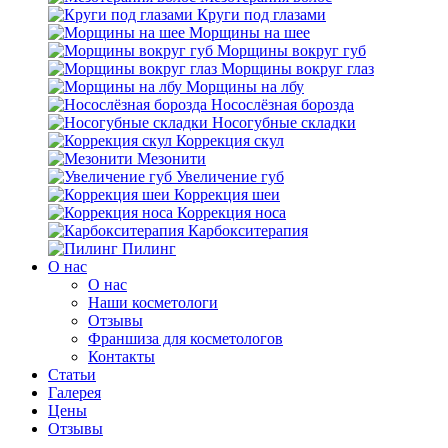
Круги под глазами
Морщины на шее
Морщины вокруг губ
Морщины вокруг глаз
Морщины на лбу
Носослёзная борозда
Носогубные складки
Коррекция скул
Мезонити
Увеличение губ
Коррекция шеи
Коррекция носа
Карбокситерапия
Пилинг
O нас
O нас
Наши косметологи
Отзывы
Франшиза для косметологов
Контакты
Статьи
Галерея
Цены
Отзывы