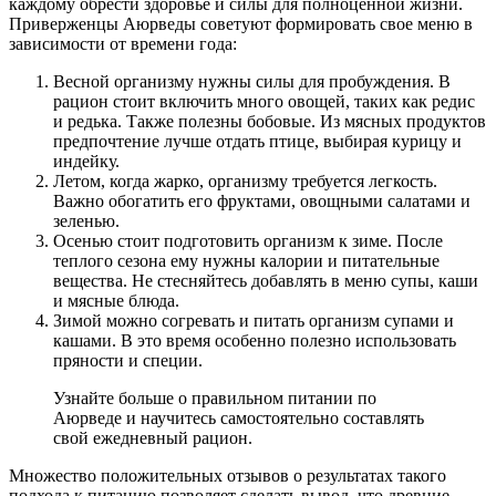
каждому обрести здоровье и силы для полноценной жизни.
Приверженцы Аюрведы советуют формировать свое меню в
зависимости от времени года:
Весной организму нужны силы для пробуждения. В
рацион стоит включить много овощей, таких как редис
и редька. Также полезны бобовые. Из мясных продуктов
предпочтение лучше отдать птице, выбирая курицу и
индейку.
Летом, когда жарко, организму требуется легкость.
Важно обогатить его фруктами, овощными салатами и
зеленью.
Осенью стоит подготовить организм к зиме. После
теплого сезона ему нужны калории и питательные
вещества. Не стесняйтесь добавлять в меню супы, каши
и мясные блюда.
Зимой можно согревать и питать организм супами и
кашами. В это время особенно полезно использовать
пряности и специи.
Узнайте больше о правильном питании по
Аюрведе и научитесь самостоятельно составлять
свой ежедневный рацион.
Множество положительных отзывов о результатах такого
подхода к питанию позволяет сделать вывод, что древние