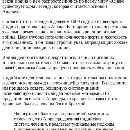
веков знания о нем распространились по всему миру. Однако
существует одна легенда, которая считается основой
Аюрведы.
Согласно этой легенде, в далеком 1000 году до нашей эры в
Индии царствовал царь Ашока. В то время страна переживала
тяжелые времена, так как шли ужасные кровопролитные
войны. Царя глубоко потрясло количество жертв и жестокость
его подданных, и он издал строгий указ, запрещающий любые
действия, приводящие к насилию.
Войны действительно прекратились, и число погибших
значительно сократилось. Однако этот указ также затронул и
врачей, которым было запрещено проводить любые операции.
Индийские целители оказались в затруднительном положении
и долго искали выход из сложившейся ситуации. В результате
им пришлось создать обширную систему знаний,
позволяющую исцелять людей новыми методами. По
преданию, все тайны Аюрведы, открывшей людям путь к
здоровью, были дарованы богом Брахмой.
Эксперты в области альтернативной медицины
отмечают, что Аюрведа, древняя индийская
система лечения, предлагает уникальные подходы
к поддержанию здоровья и долголетия. Основное