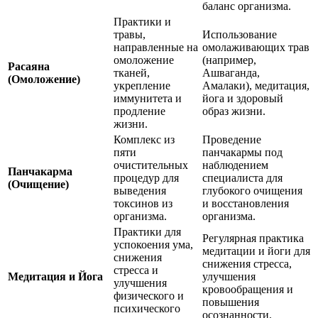
баланс организма.
Практики и
травы,
Использование
направленные на
омолаживающих трав
омоложение
(например,
Расаяна
тканей,
Ашваганда,
(Омоложение)
укрепление
Амалаки), медитация,
иммунитета и
йога и здоровый
продление
образ жизни.
жизни.
Комплекс из
Проведение
пяти
панчакармы под
очистительных
наблюдением
Панчакарма
процедур для
специалиста для
(Очищение)
выведения
глубокого очищения
токсинов из
и восстановления
организма.
организма.
Практики для
Регулярная практика
успокоения ума,
медитации и йоги для
снижения
снижения стресса,
стресса и
Медитация и Йога
улучшения
улучшения
кровообращения и
физического и
повышения
психического
осознанности.