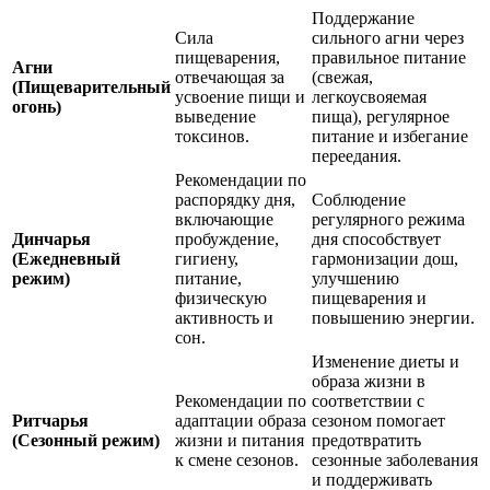
Поддержание
Сила
сильного агни через
пищеварения,
правильное питание
Агни
отвечающая за
(свежая,
(Пищеварительный
усвоение пищи и
легкоусвояемая
огонь)
выведение
пища), регулярное
токсинов.
питание и избегание
переедания.
Рекомендации по
распорядку дня,
Соблюдение
включающие
регулярного режима
Динчарья
пробуждение,
дня способствует
(Ежедневный
гигиену,
гармонизации дош,
режим)
питание,
улучшению
физическую
пищеварения и
активность и
повышению энергии.
сон.
Изменение диеты и
образа жизни в
Рекомендации по
соответствии с
Ритчарья
адаптации образа
сезоном помогает
(Сезонный режим)
жизни и питания
предотвратить
к смене сезонов.
сезонные заболевания
и поддерживать