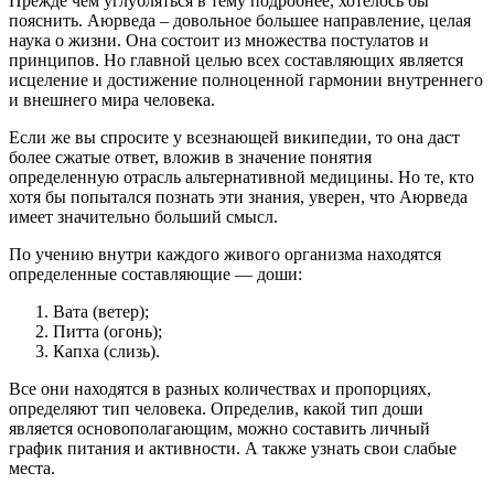
Прежде чем углубляться в тему подробнее, хотелось бы
пояснить. Аюрведа – довольное большее направление, целая
наука о жизни. Она состоит из множества постулатов и
принципов. Но главной целью всех составляющих является
исцеление и достижение полноценной гармонии внутреннего
и внешнего мира человека.
Если же вы спросите у всезнающей википедии, то она даст
более сжатые ответ, вложив в значение понятия
определенную отрасль альтернативной медицины. Но те, кто
хотя бы попытался познать эти знания, уверен, что Аюрведа
имеет значительно больший смысл.
По учению внутри каждого живого организма находятся
определенные составляющие — доши:
Вата (ветер);
Питта (огонь);
Капха (слизь).
Все они находятся в разных количествах и пропорциях,
определяют тип человека. Определив, какой тип доши
является основополагающим, можно составить личный
график питания и активности. А также узнать свои слабые
места.