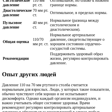
Систолическое
110 мм
Оптимальное, но ближе к нижней
давление
рт. ст.
границе нормы.
Диастолическое
70 мм рт.
Оптимальное, в пределах нормы.
давление
ст.
Нормальное (разница между
Пульсовое
40 мм рт.
систолическим и
давление
ст.
диастолическим).
Нормальное артериальное
110/70
давление, свидетельствующее о
Общая оценка
мм рт. ст.
хорошем состоянии сердечно-
сосудистой системы.
Поддерживать здоровый образ
Рекомендации
жизни, регулярно контролировать
давление.
Опыт других людей
Давление 110 на 70 мм ртутного столба считается
нормальным для взрослых. Люди, у которых такие показатели,
обычно чувствуют себя хорошо и не испытывают
дискомфорта. Однако каждый организм индивидуален, и
важно учитывать общее состояние здоровья. Врачи
рекомендуют регулярно контролировать артериальное
давление и обращаться за консультацией в случае любых