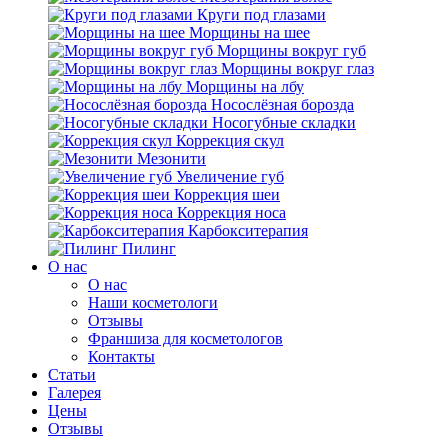
Круги под глазами
Морщины на шее
Морщины вокруг губ
Морщины вокруг глаз
Морщины на лбу
Носослёзная борозда
Носогубные складки
Коррекция скул
Мезонити
Увеличение губ
Коррекция шеи
Коррекция носа
Карбокситерапия
Пилинг
O нас
O нас
Наши косметологи
Отзывы
Франшиза для косметологов
Контакты
Статьи
Галерея
Цены
Отзывы