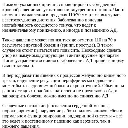
Помимо указанных причин, спровоцировать замедленное
кровообращение могут патологии внутренних органов. Часто
источником давления в пределах 110/70 мм рт. ст. выступает
вегетососудистая дистония. Заболеванию присуща
нестабильность сосудистого тонуса, что ведёт к
незначительному понижению, а иногда и повышению АД.
Также давление может понизиться до отметки 110 на 70 в
результате вирусной болезни (грипп, простуда). В таком
случае не стоит пытаться его повысить. Необходимо сделать
упор на иммуномодулирующие и антивирусные препараты.
После устранения основного заболевания АД придёт в норму
самостоятельно.
В период развития язвенных процессов желудочно-кишечного
тракта, нарушение регуляции периферического давления
может быть следствием небольших кровотечений. Обычно на
ранних стадиях подобные патологии не проявляют себя, и
заподозрить болезнь можно именно по снижению АД.
Сердечные патологии (воспаления сердечной мышцы,
пороки, аритмии), нарушение работы надпочечников, сбои в
нормальном функционировании эндокринной системы – всё
это ведёт к постепенному падению как верхнего, так и
нижнего давления.