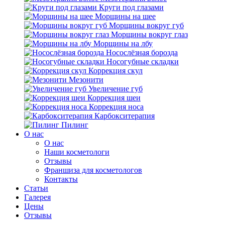
Круги под глазами
Морщины на шее
Морщины вокруг губ
Морщины вокруг глаз
Морщины на лбу
Носослёзная борозда
Носогубные складки
Коррекция скул
Мезонити
Увеличение губ
Коррекция шеи
Коррекция носа
Карбокситерапия
Пилинг
O нас
O нас
Наши косметологи
Отзывы
Франшиза для косметологов
Контакты
Статьи
Галерея
Цены
Отзывы