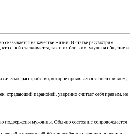
 сказывается на качестве жизни. В статье рассмотрим
кто с ней сталкивается, так и их близким, улучшая общение и
ихическое расстройство, которое проявляется эгоцентризмом,
ек, страдающий паранойей, уверенно считает себя правым, не
нию подвержены мужчины. Обычно состояние сопровождается
у людей в возрасте 45-60 лет, особенно у женщин в период