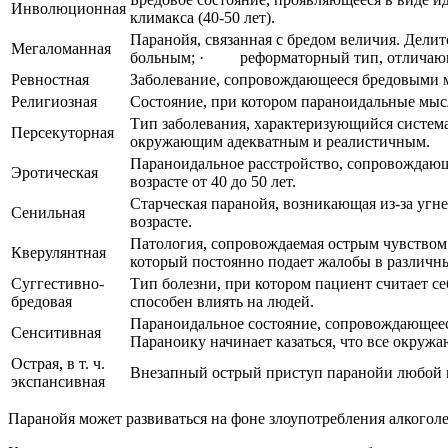
Инволюционная
климакса (40-50 лет).
Паранойя, связанная с бредом величия. Дел
Мегаломанная
больным; · реформаторный тип, отличающий
Ревностная
Заболевание, сопровождающееся бредовыми мы
Религиозная
Состояние, при котором параноидальные мысл
Тип заболевания, характеризующийся система
Персекуторная
окружающим адекватным и реалистичным.
Параноидальное расстройство, сопровождающ
Эротическая
возрасте от 40 до 50 лет.
Старческая паранойя, возникающая из-за уг
Сенильная
возрасте.
Патология, сопровождаемая острым чувством 
Кверулянтная
который постоянно подает жалобы в различны
Суггестивно-
Тип болезни, при котором пациент считает 
бредовая
способен влиять на людей.
Параноидальное состояние, сопровождающеес
Сенситивная
Параноику начинает казаться, что все окружа
Острая, в т. ч.
Внезапный острый приступ паранойи любой 
экспансивная
Паранойя может развиваться на фоне злоупотребления алкогол