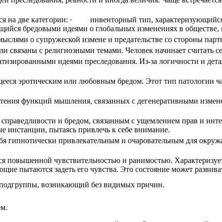
ится на две категории: · инвенторный тип, характеризующийся
ся бредовыми идеями о глобальных изменениях в обществе, н
слями о супружеской измене и предательстве со стороны партне
и связаны с религиозными темами. Человек начинает считать се
тизированными идеями преследования. Из-за логичности и дета
ееся эротическим или любовным бредом. Этот тип патологии час
нетения функций мышления, связанных с дегенеративными изме
справедливости и бредом, связанным с ущемлением прав и инте
е инстанции, пытаясь привлечь к себе внимание.
себя гипнотически привлекательным и очаровательным для окру
я повышенной чувствительностью и ранимостью. Характеризуетс
ющие пытаются задеть его чувства. Это состояние может развиват
подгруппы, возникающий без видимых причин.
ем.