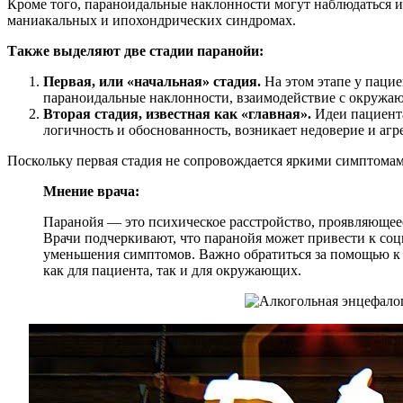
Кроме того, параноидальные наклонности могут наблюдаться 
маниакальных и ипохондрических синдромах.
Также выделяют две стадии паранойи:
Первая, или «начальная» стадия.
На этом этапе у пацие
параноидальные наклонности, взаимодействие с окружающ
Вторая стадия, известная как «главная».
Идеи пациента
логичность и обоснованность, возникает недоверие и аг
Поскольку первая стадия не сопровождается яркими симптомами
Мнение врача:
Паранойя — это психическое расстройство, проявляющее
Врачи подчеркивают, что паранойя может привести к со
уменьшения симптомов. Важно обратиться за помощью к с
как для пациента, так и для окружающих.