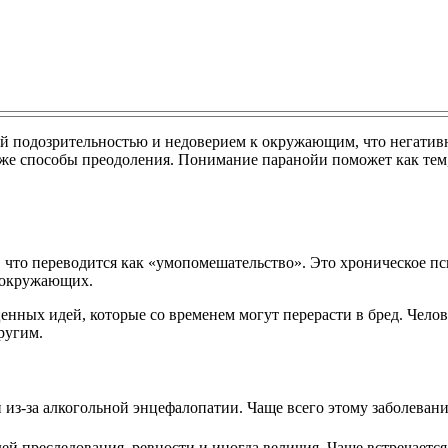
 подозрительностью и недоверием к окружающим, что негативно
же способы преодоления. Понимание паранойи поможет как тем, 
, что переводится как «умопомешательство». Это хроническое пс
 окружающих.
нных идей, которые со временем могут перерасти в бред. Челов
ругим.
из-за алкогольной энцефалопатии. Чаще всего этому заболева
ей преследования, ревности и иногда величия. Чаще встречается 