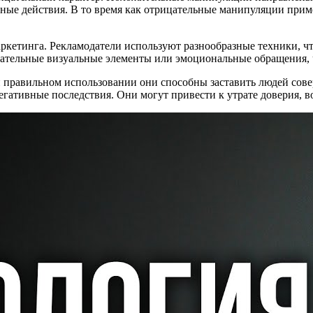
нные действия. В то время как отрицательные манипуляции при
кетинга. Рекламодатели используют разнообразные техники, чт
екательные визуальные элементы или эмоциональные обращения, 
 правильном использовании они способны заставить людей совер
егативные последствия. Они могут привести к утрате доверия,