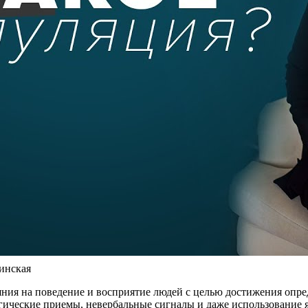
инская
ия на поведение и восприятие людей с целью достижения опре
гические приемы, невербальные сигналы и даже использование я