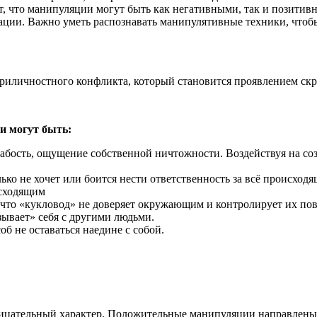
что манипуляции могут быть как негативными, так и позитивны
ации. Важно уметь распознавать манипулятивные техники, чтоб
риличностного конфликта, который становится проявлением ск
 могут быть:
лабость, ощущение собственной ничтожности. Воздействуя на с
ько не хочет или боится нести ответственность за всё происходя
исходящим
 что «кукловод» не доверяет окружающим и контролирует их пове
зывает» себя с другими людьми.
б не оставаться наедине с собой.
ицательный характер. Положительные манипуляции направлены 