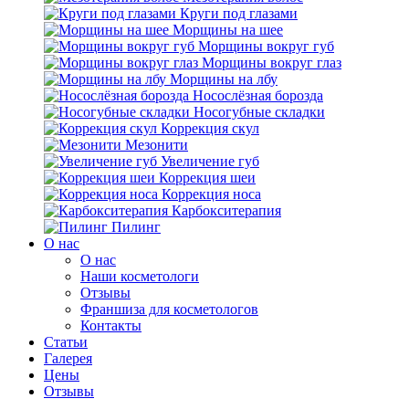
Круги под глазами
Морщины на шее
Морщины вокруг губ
Морщины вокруг глаз
Морщины на лбу
Носослёзная борозда
Носогубные складки
Коррекция скул
Мезонити
Увеличение губ
Коррекция шеи
Коррекция носа
Карбокситерапия
Пилинг
O нас
O нас
Наши косметологи
Отзывы
Франшиза для косметологов
Контакты
Статьи
Галерея
Цены
Отзывы