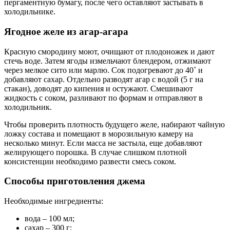
пергаментную бумагу, после чего оставляют застывать в
холодильнике.
Ягодное желе из агар-агара
Красную смородину моют, очищают от плодоножек и дают
стечь воде. Затем ягоды измельчают блендером, отжимают
через мелкое сито или марлю. Сок подогревают до 40˚ и
добавляют сахар. Отдельно разводят агар с водой (5 г на
стакан), доводят до кипения и остужают. Смешивают
жидкость с соком, разливают по формам и отправляют в
холодильник.
Чтобы проверить плотность будущего желе, набирают чайную
ложку состава и помещают в морозильную камеру на
несколько минут. Если масса не застыла, еще добавляют
желирующего порошка. В случае слишком плотной
консистенции необходимо развести смесь соком.
Способы приготовления джема
Необходимые ингредиенты:
вода – 100 мл;
сахар – 300 г;