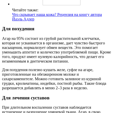
Читайте также:
Что скрывает наша кожа? Рецензия на книгу автора
Йаэль Адлер
Для похудения
Агар на 95% состоит из грубой растительной клетчатки,
которая не усваивается в организме, дает чувство быстрого
насыщения, нормализует обмен веществ. Это помогает
уменьшить аппетит и количество употребляемой пищи. Кроме
того, продукт имеет нулевую калорийность, что делает его
незаменимым в диетическом питании.
Для похудения полезно кушать желе, суфле на агаре,
приготовленные на обезжиренном молоке и
сахарозаменителе. Можно готовить заливное из куриной
грудки, крольчатины, индейки, постной рыбы. Такие блюда
разрешается добавлять в меню 2–3 раза в неделю.
Для лечения суставов
При длительном воспалении суставов наблюдается
истончение и разрушение хрящевой ткани. Агар, в свою