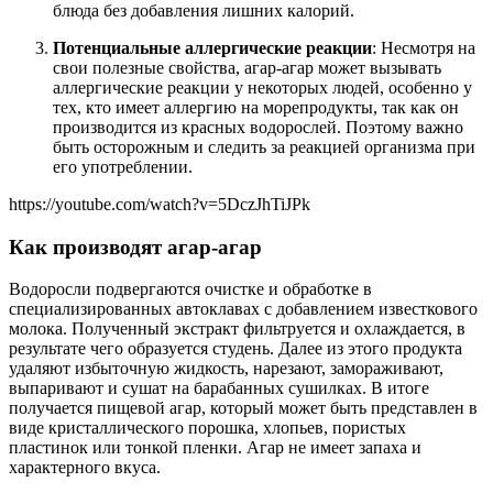
блюда без добавления лишних калорий.
Потенциальные аллергические реакции
: Несмотря на
свои полезные свойства, агар-агар может вызывать
аллергические реакции у некоторых людей, особенно у
тех, кто имеет аллергию на морепродукты, так как он
производится из красных водорослей. Поэтому важно
быть осторожным и следить за реакцией организма при
его употреблении.
https://youtube.com/watch?v=5DczJhTiJPk
Как производят агар-агар
Водоросли подвергаются очистке и обработке в
специализированных автоклавах с добавлением известкового
молока. Полученный экстракт фильтруется и охлаждается, в
результате чего образуется студень. Далее из этого продукта
удаляют избыточную жидкость, нарезают, замораживают,
выпаривают и сушат на барабанных сушилках. В итоге
получается пищевой агар, который может быть представлен в
виде кристаллического порошка, хлопьев, пористых
пластинок или тонкой пленки. Агар не имеет запаха и
характерного вкуса.