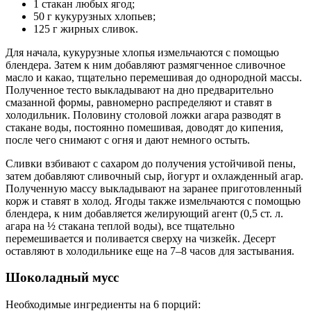
1 стакан любых ягод;
50 г кукурузных хлопьев;
125 г жирных сливок.
Для начала, кукурузные хлопья измельчаются с помощью
блендера. Затем к ним добавляют размягченное сливочное
масло и какао, тщательно перемешивая до однородной массы.
Полученное тесто выкладывают на дно предварительно
смазанной формы, равномерно распределяют и ставят в
холодильник. Половину столовой ложки агара разводят в
стакане воды, постоянно помешивая, доводят до кипения,
после чего снимают с огня и дают немного остыть.
Сливки взбивают с сахаром до получения устойчивой пены,
затем добавляют сливочный сыр, йогурт и охлажденный агар.
Полученную массу выкладывают на заранее приготовленный
корж и ставят в холод. Ягоды также измельчаются с помощью
блендера, к ним добавляется желирующий агент (0,5 ст. л.
агара на ½ стакана теплой воды), все тщательно
перемешивается и поливается сверху на чизкейк. Десерт
оставляют в холодильнике еще на 7–8 часов для застывания.
Шоколадный мусс
Необходимые ингредиенты на 6 порций: