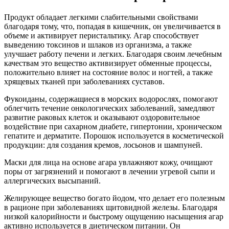
Продукт обладает легкими слабительными свойствами
благодаря тому, что, попадая в кишечник, он увеличивается в
объеме и активирует перистальтику. Агар способствует
выведению токсинов и шлаков из организма, а также
улучшает работу печени и легких. Благодаря своим лечебным
качествам это вещество активизирует обменные процессы,
положительно влияет на состояние волос и ногтей, а также
хрящевых тканей при заболеваниях суставов.
Фукоиданы, содержащиеся в морских водорослях, помогают
облегчить течение онкологических заболеваний, замедляют
развитие раковых клеток и оказывают оздоровительное
воздействие при сахарном диабете, гипертонии, хроническом
гепатите и дерматите. Порошок используется в косметической
продукции: для создания кремов, лосьонов и шампуней.
Маски для лица на основе агара увлажняют кожу, очищают
поры от загрязнений и помогают в лечении угревой сыпи и
аллергических высыпаний.
Желирующее вещество богато йодом, что делает его полезным
в рационе при заболеваниях щитовидной железы. Благодаря
низкой калорийности и быстрому ощущению насыщения агар
активно используется в диетическом питании. Он