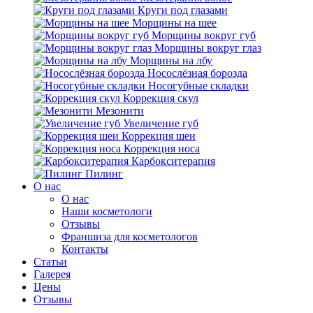
Круги под глазами
Морщины на шее
Морщины вокруг губ
Морщины вокруг глаз
Морщины на лбу
Носослёзная борозда
Носогубные складки
Коррекция скул
Мезонити
Увеличение губ
Коррекция шеи
Коррекция носа
Карбокситерапия
Пилинг
O нас
O нас
Наши косметологи
Отзывы
Франшиза для косметологов
Контакты
Статьи
Галерея
Цены
Отзывы