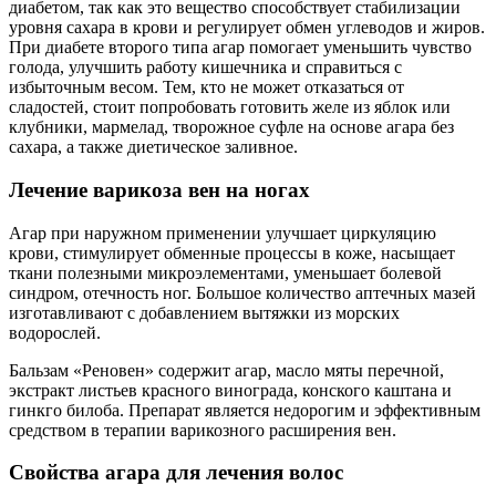
диабетом, так как это вещество способствует стабилизации
уровня сахара в крови и регулирует обмен углеводов и жиров.
При диабете второго типа агар помогает уменьшить чувство
голода, улучшить работу кишечника и справиться с
избыточным весом. Тем, кто не может отказаться от
сладостей, стоит попробовать готовить желе из яблок или
клубники, мармелад, творожное суфле на основе агара без
сахара, а также диетическое заливное.
Лечение варикоза вен на ногах
Агар при наружном применении улучшает циркуляцию
крови, стимулирует обменные процессы в коже, насыщает
ткани полезными микроэлементами, уменьшает болевой
синдром, отечность ног. Большое количество аптечных мазей
изготавливают с добавлением вытяжки из морских
водорослей.
Бальзам «Реновен» содержит агар, масло мяты перечной,
экстракт листьев красного винограда, конского каштана и
гинкго билоба. Препарат является недорогим и эффективным
средством в терапии варикозного расширения вен.
Свойства агара для лечения волос