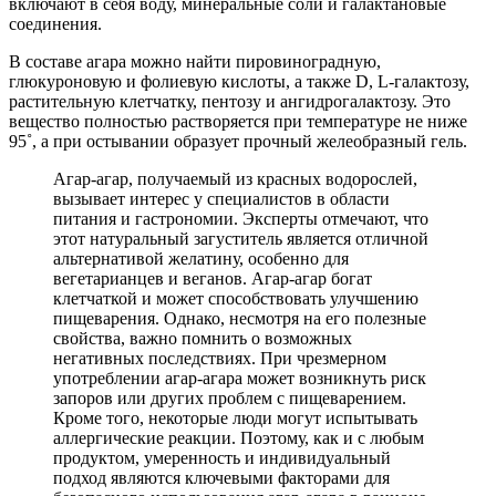
включают в себя воду, минеральные соли и галактановые
соединения.
В составе агара можно найти пировиноградную,
глюкуроновую и фолиевую кислоты, а также D, L-галактозу,
растительную клетчатку, пентозу и ангидрогалактозу. Это
вещество полностью растворяется при температуре не ниже
95˚, а при остывании образует прочный желеобразный гель.
Агар-агар, получаемый из красных водорослей,
вызывает интерес у специалистов в области
питания и гастрономии. Эксперты отмечают, что
этот натуральный загуститель является отличной
альтернативой желатину, особенно для
вегетарианцев и веганов. Агар-агар богат
клетчаткой и может способствовать улучшению
пищеварения. Однако, несмотря на его полезные
свойства, важно помнить о возможных
негативных последствиях. При чрезмерном
употреблении агар-агара может возникнуть риск
запоров или других проблем с пищеварением.
Кроме того, некоторые люди могут испытывать
аллергические реакции. Поэтому, как и с любым
продуктом, умеренность и индивидуальный
подход являются ключевыми факторами для