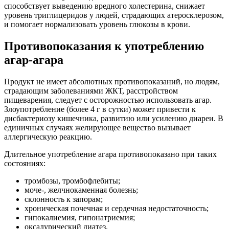
способствует выведению вредного холестерина, снижает
уровень триглицеридов у людей, страдающих атеросклерозом,
и помогает нормализовать уровень глюкозы в крови.
Противопоказания к употреблению
агар-агара
Продукт не имеет абсолютных противопоказаний, но людям,
страдающим заболеваниями ЖКТ, расстройством
пищеварения, следует с осторожностью использовать агар.
Злоупотребление (более 4 г в сутки) может привести к
дисбактериозу кишечника, развитию или усилению диареи. В
единичных случаях желирующее вещество вызывает
аллергическую реакцию.
Длительное употребление агара противопоказано при таких
состояниях:
тромбозы, тромбофлебиты;
моче-, желчнокаменная болезнь;
склонность к запорам;
хроническая почечная и сердечная недостаточность;
гипокалиемия, гипонатриемия;
оксалурический диатез.