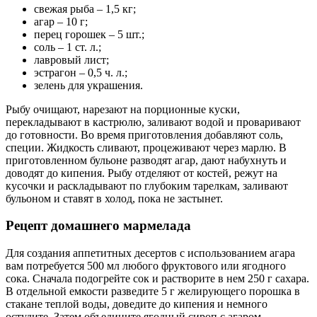
свежая рыба – 1,5 кг;
агар – 10 г;
перец горошек – 5 шт.;
соль – 1 ст. л.;
лавровый лист;
эстрагон – 0,5 ч. л.;
зелень для украшения.
Рыбу очищают, нарезают на порционные куски,
перекладывают в кастрюлю, заливают водой и проваривают
до готовности. Во время приготовления добавляют соль,
специи. Жидкость сливают, процеживают через марлю. В
приготовленном бульоне разводят агар, дают набухнуть и
доводят до кипения. Рыбу отделяют от костей, режут на
кусочки и раскладывают по глубоким тарелкам, заливают
бульоном и ставят в холод, пока не застынет.
Рецепт домашнего мармелада
Для создания аппетитных десертов с использованием агара
вам потребуется 500 мл любого фруктового или ягодного
сока. Сначала подогрейте сок и растворите в нем 250 г сахара.
В отдельной емкости разведите 5 г желирующего порошка в
стакане теплой воды, доведите до кипения и немного
остудите. Затем объедините ягодный сироп с агаром,