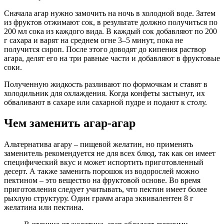
Сначала агар нужно замочить на ночь в холодной воде. Затем
из фруктов отжимают сок, в результате должно получиться по
200 мл сока из каждого вида. В каждый сок добавляют по 200
г сахара и варят на среднем огне 3–5 минут, пока не
получится сироп. После этого доводят до кипения раствор
агара, делят его на три равные части и добавляют в фруктовые
соки.
Полученную жидкость разливают по формочкам и ставят в
холодильник для охлаждения. Когда конфеты застынут, их
обваливают в сахаре или сахарной пудре и подают к столу.
Чем заменить агар-агар
Альтернатива агару – пищевой желатин, но применять
заменитель рекомендуется не для всех блюд, так как он имеет
специфический вкус и может испортить приготовленный
десерт. А также заменить порошок из водорослей можно
пектином – это вещество на фруктовой основе. Во время
приготовления следует учитывать, что пектин имеет более
рыхлую структуру. Один грамм агара эквивалентен 8 г
желатина или пектина.