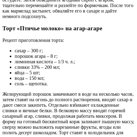
тщательно перемешайте и разлейте по формочкам. После того
как мармелад застынет, обваляйте его в сахаре и дайте
немного подсохнуть.
Торт «Птичье молоко» на агар-агаре
Рецепт приготовления торта:
сахар – 300 г;
порошок агара – 8 г;
лимонная кислота – 1/3 ч. л.;
сливки 33% – 200 мл;
яйца – 5 шт;
вода – 150 мл;
соль – щепотка.
Желирующий порошок замачивают в воде на несколько часов,
затем ставят на огонь до полного растворения, вводят сахар и
дают смеси закипеть. Отдельно взбивают охлажденные
сливки и яичные белки. В белковую массу вводят горячий
сахарный агар, сливки, продолжая работать миксером. В
форму на готовый бисквитный корж заливают пышную массу,
сверху можно выложить нарезанные фрукты, ягоды или
полить десерт шоколадом. Торт ставят в холодильник для