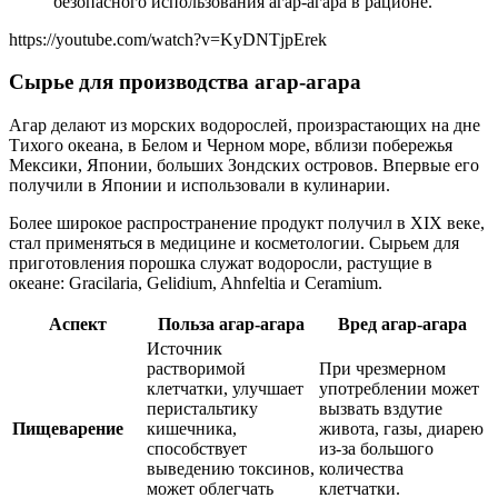
безопасного использования агар-агара в рационе.
https://youtube.com/watch?v=KyDNTjpErek
Сырье для производства агар-агара
Агар делают из морских водорослей, произрастающих на дне
Тихого океана, в Белом и Черном море, вблизи побережья
Мексики, Японии, больших Зондских островов. Впервые его
получили в Японии и использовали в кулинарии.
Более широкое распространение продукт получил в XIX веке,
стал применяться в медицине и косметологии. Сырьем для
приготовления порошка служат водоросли, растущие в
океане: Gracilaria, Gelidium, Ahnfeltia и Ceramium.
Аспект
Польза агар-агара
Вред агар-агара
Источник
растворимой
При чрезмерном
клетчатки, улучшает
употреблении может
перистальтику
вызвать вздутие
Пищеварение
кишечника,
живота, газы, диарею
способствует
из-за большого
выведению токсинов,
количества
может облегчать
клетчатки.