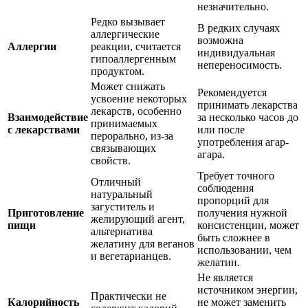
незначительно.
Редко вызывает
В редких случаях
аллергические
возможна
Аллергии
реакции, считается
индивидуальная
гипоаллергенным
непереносимость.
продуктом.
Может снижать
Рекомендуется
усвоение некоторых
принимать лекарства
лекарств, особенно
Взаимодействие
за несколько часов до
принимаемых
с лекарствами
или после
перорально, из-за
употребления агар-
связывающих
агара.
свойств.
Требует точного
Отличный
соблюдения
натуральный
пропорций для
загуститель и
Приготовление
получения нужной
желирующий агент,
пищи
консистенции, может
альтернатива
быть сложнее в
желатину для веганов
использовании, чем
и вегетарианцев.
желатин.
Не является
источником энергии,
Практически не
Калорийность
не может заменить