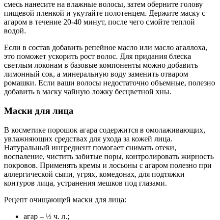
смесь нанесите на влажные волосы, затем оберните голову
пищевой пленкой и укутайте полотенцем. Держите маску с
агаром в течение 20-40 минут, после чего смойте теплой
водой.
Если в состав добавить репейное масло или масло агаллоха,
это поможет ускорить рост волос. Для придания блеска
светлым локонам в базовые компоненты можно добавить
лимонный сок, а минеральную воду заменить отваром
ромашки. Если ваши волосы недостаточно объемные, полезно
добавить в маску чайную ложку бесцветной хны.
Маски для лица
В косметике порошок агара содержится в омолаживающих,
увлажняющих средствах для ухода за кожей лица.
Натуральный ингредиент помогает снимать отеки,
воспаление, чистить забитые поры, контролировать жирность
покровов. Применять кремы и лосьоны с агаром полезно при
аллергической сыпи, угрях, комедонах, для подтяжки
контуров лица, устранения мешков под глазами.
Рецепт очищающей маски для лица:
агар – ½ ч. л.;