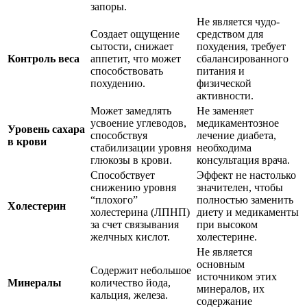
запоры.
Не является чудо-
Создает ощущение
средством для
сытости, снижает
похудения, требует
Контроль веса
аппетит, что может
сбалансированного
способствовать
питания и
похудению.
физической
активности.
Может замедлять
Не заменяет
усвоение углеводов,
медикаментозное
Уровень сахара
способствуя
лечение диабета,
в крови
стабилизации уровня
необходима
глюкозы в крови.
консультация врача.
Способствует
Эффект не настолько
снижению уровня
значителен, чтобы
“плохого”
полностью заменить
Холестерин
холестерина (ЛПНП)
диету и медикаменты
за счет связывания
при высоком
желчных кислот.
холестерине.
Не является
основным
Содержит небольшое
источником этих
Минералы
количество йода,
минералов, их
кальция, железа.
содержание