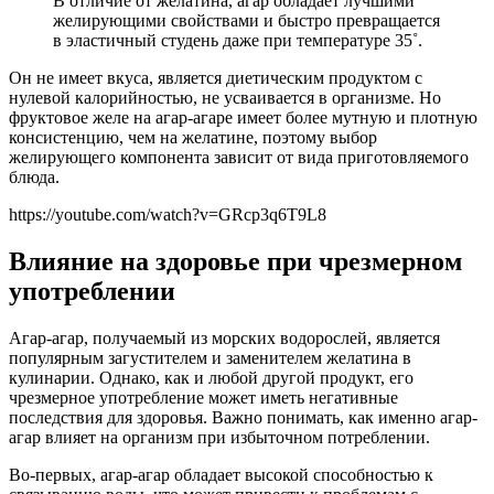
В отличие от желатина, агар обладает лучшими
желирующими свойствами и быстро превращается
в эластичный студень даже при температуре 35˚.
Он не имеет вкуса, является диетическим продуктом с
нулевой калорийностью, не усваивается в организме. Но
фруктовое желе на агар-агаре имеет более мутную и плотную
консистенцию, чем на желатине, поэтому выбор
желирующего компонента зависит от вида приготовляемого
блюда.
https://youtube.com/watch?v=GRcp3q6T9L8
Влияние на здоровье при чрезмерном
употреблении
Агар-агар, получаемый из морских водорослей, является
популярным загустителем и заменителем желатина в
кулинарии. Однако, как и любой другой продукт, его
чрезмерное употребление может иметь негативные
последствия для здоровья. Важно понимать, как именно агар-
агар влияет на организм при избыточном потреблении.
Во-первых, агар-агар обладает высокой способностью к