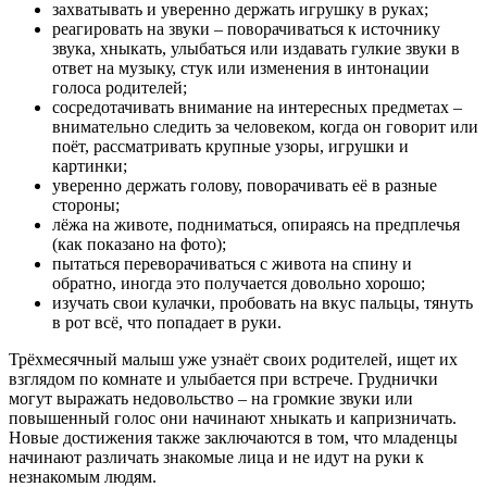
захватывать и уверенно держать игрушку в руках;
реагировать на звуки – поворачиваться к источнику
звука, хныкать, улыбаться или издавать гулкие звуки в
ответ на музыку, стук или изменения в интонации
голоса родителей;
сосредотачивать внимание на интересных предметах –
внимательно следить за человеком, когда он говорит или
поёт, рассматривать крупные узоры, игрушки и
картинки;
уверенно держать голову, поворачивать её в разные
стороны;
лёжа на животе, подниматься, опираясь на предплечья
(как показано на фото);
пытаться переворачиваться с живота на спину и
обратно, иногда это получается довольно хорошо;
изучать свои кулачки, пробовать на вкус пальцы, тянуть
в рот всё, что попадает в руки.
Трёхмесячный малыш уже узнаёт своих родителей, ищет их
взглядом по комнате и улыбается при встрече. Груднички
могут выражать недовольство – на громкие звуки или
повышенный голос они начинают хныкать и капризничать.
Новые достижения также заключаются в том, что младенцы
начинают различать знакомые лица и не идут на руки к
незнакомым людям.