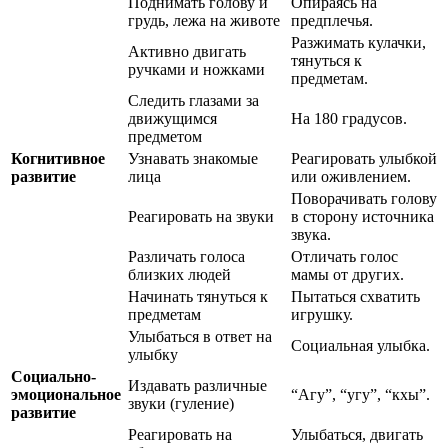
Поднимать голову и
Опираясь на
грудь, лежа на животе
предплечья.
Разжимать кулачки,
Активно двигать
тянуться к
ручками и ножками
предметам.
Следить глазами за
движущимся
На 180 градусов.
предметом
Когнитивное
Узнавать знакомые
Реагировать улыбкой
развитие
лица
или оживлением.
Поворачивать голову
Реагировать на звуки
в сторону источника
звука.
Различать голоса
Отличать голос
близких людей
мамы от других.
Начинать тянуться к
Пытаться схватить
предметам
игрушку.
Улыбаться в ответ на
Социальная улыбка.
улыбку
Социально-
Издавать различные
эмоциональное
“Агу”, “угу”, “кхы”.
звуки (гуление)
развитие
Реагировать на
Улыбаться, двигать