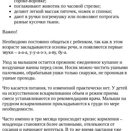
сороке-воровке;
поглаживают животик по часовой стрелке;
делают легкий массаж пяточек, ножек и спинки;
дают в ручки погремушку или позволяют потрогать
разные кусочки ткани.
Важно!
Необходимо постоянно общаться с ребенком, так как в этом
возрасте закладываются основы речи, и появляются первые
звуки – а-а-а, у-у-а-э-э, а-ву, бу-а.
Уход за малышом остается прежним: ежедневное купание и
воздушные ванны перед сном. Носик можно чистить ушными
палочками, обрабатывая ушки только снаружи, не проникая в
ушные проходы.
Что касается питания, то изменений практически нет. У детей
на искусственном вскармливании объем и режим приема
смеси устанавливаются по рекомендациям врача. Малыши на
грудном вскармливании прикладываются к груди по мере
необходимости.
Часто именно в три месяца происходит кризис кормления –
младенцы становятся более активными, отвлекаются от
сосания и начинают вертеться. В то же время лактация уже