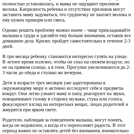
полностью установилась, и мамы не ощущают приливов
молока. Капризность ребенка и отсутствие приливов могут
заставить маму задуматься, что грудничку не хватает молока и
ему нужен прикорм или смесь.
Однако решить проблему можно иначе – чаще прикладывайте
малыша к груди и уделяйте ему больше внимания, оставив все
домашние дела. Кризис пройдет самостоятельно в течение 2-3
дней.
В три месяца ребенку становится интересно гулять на улице.
В летнее время полезно, чтобы он спал на свежем воздухе, но
не на прямом солнце, а в тени. Прогулки увеличиваются до 2-
3 часов до обеда и столько же вечером.
Дети в возрасте трех месяцев уже адаптированы к
окружающему миру и активно исследуют себя и предметы
вокруг. Они легко узнают маму и папу, реагируют на звуки,
поворачивают голову в сторону музыки, стука или голоса,
фокусируют взгляд на интересных вещах, лицах родителей и
жмурятся при ярком свете.
Родители, наблюдая за поведением малыша, могут понять,
когда он недоволен, а когда его переполняет радость. В этот
период важно не оставлять детей без внимания, внимательно