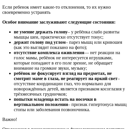
Если ребенок имеет какие-то отклонения, то их нужно
своевременно устранять
Особое внимание заслуживают следующие состояния:
не умение держать голову
– у ребёнка слабо развиты
мышцы шеи, практически отсутствует тонус;
держит голову под углом
– парез мышц или кривошея
(как это выглядит показано на фото);
отсутствие комплекса оживления
— нет реакции на
голос мамы, ребёнок не интересуется игрушками,
которые попадают в его поле зрение, не обращает
внимание на громкие звуки, музыку;
ребёнок не фокусирует взгляд на предметах, не
смотрит маме в глаза, не реагирует на яркий свет
–
отсутствие координации глаз, что нормально для
новорождённых детей, является признаком косоглазия у
трёхмесячных грудничков;
попытки младенца встать на носочки в
вертикальном положении
– признак гипертонуса мышц
стопы или заболевания позвоночника.
Важно!