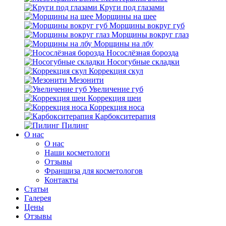
Круги под глазами
Морщины на шее
Морщины вокруг губ
Морщины вокруг глаз
Морщины на лбу
Носослёзная борозда
Носогубные складки
Коррекция скул
Мезонити
Увеличение губ
Коррекция шеи
Коррекция носа
Карбокситерапия
Пилинг
O нас
O нас
Наши косметологи
Отзывы
Франшиза для косметологов
Контакты
Статьи
Галерея
Цены
Отзывы