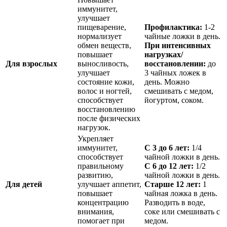
иммунитет,
улучшает
пищеварение,
Профилактика:
1-2
нормализует
чайные ложки в день.
обмен веществ,
При интенсивных
повышает
нагрузках/
Для взрослых
выносливость,
восстановлении:
до
улучшает
3 чайных ложек в
состояние кожи,
день. Можно
волос и ногтей,
смешивать с медом,
способствует
йогуртом, соком.
восстановлению
после физических
нагрузок.
Укрепляет
иммунитет,
С 3 до 6 лет:
1/4
способствует
чайной ложки в день.
правильному
С 6 до 12 лет:
1/2
развитию,
чайной ложки в день.
Для детей
улучшает аппетит,
Старше 12 лет:
1
повышает
чайная ложка в день.
концентрацию
Разводить в воде,
внимания,
соке или смешивать с
помогает при
медом.