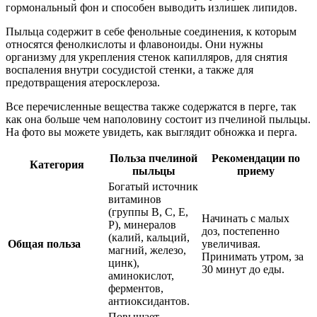
гормональный фон и способен выводить излишек липидов.
Пыльца содержит в себе фенольные соединения, к которым
относятся фенолкислоты и флавоноиды. Они нужны
организму для укрепления стенок капилляров, для снятия
воспаления внутри сосудистой стенки, а также для
предотвращения атеросклероза.
Все перечисленные вещества также содержатся в перге, так
как она больше чем наполовину состоит из пчелиной пыльцы.
На фото вы можете увидеть, как выглядит обножка и перга.
Польза пчелиной
Рекомендации по
Категория
пыльцы
приему
Богатый источник
витаминов
(группы B, C, E,
Начинать с малых
P), минералов
доз, постепенно
(калий, кальций,
Общая польза
увеличивая.
магний, железо,
Принимать утром, за
цинк),
30 минут до еды.
аминокислот,
ферментов,
антиоксидантов.
Повышает