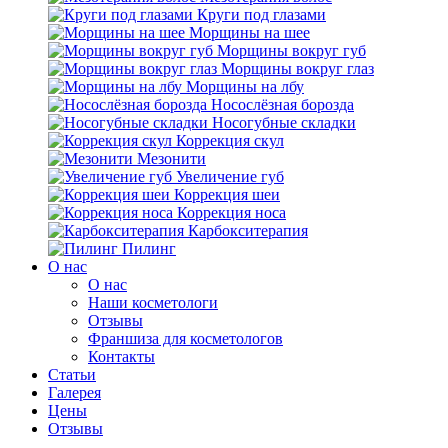
Круги под глазами
Морщины на шее
Морщины вокруг губ
Морщины вокруг глаз
Морщины на лбу
Носослёзная борозда
Носогубные складки
Коррекция скул
Мезонити
Увеличение губ
Коррекция шеи
Коррекция носа
Карбокситерапия
Пилинг
O нас
O нас
Наши косметологи
Отзывы
Франшиза для косметологов
Контакты
Статьи
Галерея
Цены
Отзывы