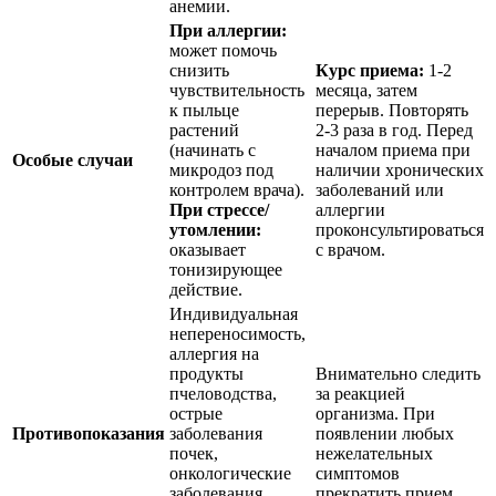
анемии.
При аллергии:
может помочь
снизить
Курс приема:
1-2
чувствительность
месяца, затем
к пыльце
перерыв. Повторять
растений
2-3 раза в год. Перед
(начинать с
началом приема при
Особые случаи
микродоз под
наличии хронических
контролем врача).
заболеваний или
При стрессе/
аллергии
утомлении:
проконсультироваться
оказывает
с врачом.
тонизирующее
действие.
Индивидуальная
непереносимость,
аллергия на
продукты
Внимательно следить
пчеловодства,
за реакцией
острые
организма. При
Противопоказания
заболевания
появлении любых
почек,
нежелательных
онкологические
симптомов
заболевания
прекратить прием.