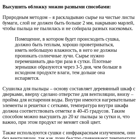
Высушить обложку можно разными способами:
Природным методом – я раскладываю сырье на чистые листы
бумаги, слой не должен быть больше 2 мм, накрываю марлей,
чтобы пыльца не пылилась и не собирала разных насекомых.
Помещение, в котором будет происходить сушка,
должно быть теплым, хорошо проветриваться,
иметь небольшую влажность, в него не должны
проникать солнечные лучи. Сырье нужно
перемешивать два-три раза в сутки. Плотные
зернышки образуются через 3-5 дня, чем больше в
исходном продукте влаги, тем дольше она
испаряется.
Сушилка для пыльцы – основу составляет деревянный шкаф с
дверками, вверху сделано отверстие для вентиляции, внизу –
пройма для испарения воды. Внутри имеются нагревательные
элементы и решетки с сетками, температура внутри шкафа
должна соответствовать отметке в 40-45 градусов. Таким
способом можно высушить до 20 кг пыльцы за сутки и, что
важно, при этом продукт не меняет свой цвет.
Также используются сушки с инфракрасным излучением, они
без вентиляции, так как лучи быстро сравнивают температуру