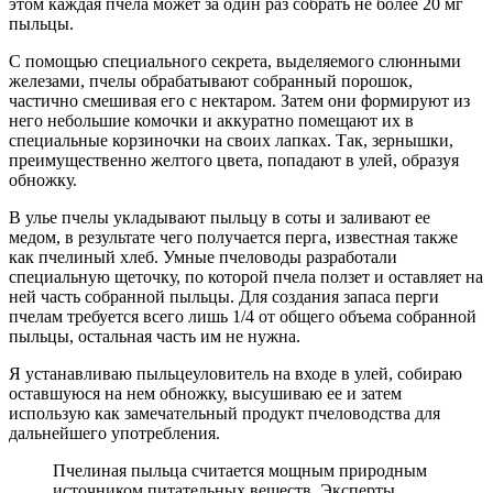
этом каждая пчела может за один раз собрать не более 20 мг
пыльцы.
С помощью специального секрета, выделяемого слюнными
железами, пчелы обрабатывают собранный порошок,
частично смешивая его с нектаром. Затем они формируют из
него небольшие комочки и аккуратно помещают их в
специальные корзиночки на своих лапках. Так, зернышки,
преимущественно желтого цвета, попадают в улей, образуя
обножку.
В улье пчелы укладывают пыльцу в соты и заливают ее
медом, в результате чего получается перга, известная также
как пчелиный хлеб. Умные пчеловоды разработали
специальную щеточку, по которой пчела ползет и оставляет на
ней часть собранной пыльцы. Для создания запаса перги
пчелам требуется всего лишь 1/4 от общего объема собранной
пыльцы, остальная часть им не нужна.
Я устанавливаю пыльцеуловитель на входе в улей, собираю
оставшуюся на нем обножку, высушиваю ее и затем
использую как замечательный продукт пчеловодства для
дальнейшего употребления.
Пчелиная пыльца считается мощным природным
источником питательных веществ. Эксперты