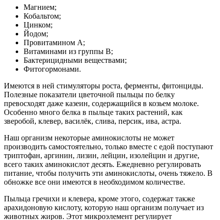
Магнием;
Кобальтом;
Цинком;
Йодом;
Провитамином А;
Витаминами из группы В;
Бактерицидными веществами;
Фитогормонами.
Имеются в ней стимуляторы роста, ферменты, фитонциды.
Полезные показатели цветочной пыльцы по белку
превосходят даже казеин, содержащийся в козьем молоке.
Особенно много белка в пыльце таких растений, как
зверобой, клевер, василёк, слива, персик, ива, астра.
Наш организм некоторые аминокислоты не может
производить самостоятельно, только вместе с едой поступают
триптофан, аргинин, лизин, лейцин, изолейцин и другие,
всего таких аминокислот десять. Ежедневно регулировать
питание, чтобы получить эти аминокислоты, очень тяжело. В
обножке все они имеются в необходимом количестве.
Пыльца гречихи и клевера, кроме этого, содержат также
арахидоновую кислоту, которую наш организм получает из
животных жиров. Этот микроэлемент регулирует