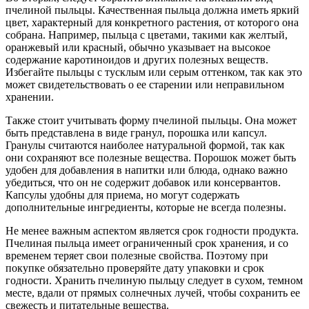
пчелиной пыльцы. Качественная пыльца должна иметь яркий
цвет, характерный для конкретного растения, от которого она
собрана. Например, пыльца с цветами, такими как желтый,
оранжевый или красный, обычно указывает на высокое
содержание каротиноидов и других полезных веществ.
Избегайте пыльцы с тусклым или серым оттенком, так как это
может свидетельствовать о ее старении или неправильном
хранении.
Также стоит учитывать форму пчелиной пыльцы. Она может
быть представлена в виде гранул, порошка или капсул.
Гранулы считаются наиболее натуральной формой, так как
они сохраняют все полезные вещества. Порошок может быть
удобен для добавления в напитки или блюда, однако важно
убедиться, что он не содержит добавок или консервантов.
Капсулы удобны для приема, но могут содержать
дополнительные ингредиенты, которые не всегда полезны.
Не менее важным аспектом является срок годности продукта.
Пчелиная пыльца имеет ограниченный срок хранения, и со
временем теряет свои полезные свойства. Поэтому при
покупке обязательно проверяйте дату упаковки и срок
годности. Хранить пчелиную пыльцу следует в сухом, темном
месте, вдали от прямых солнечных лучей, чтобы сохранить ее
свежесть и питательные вещества.