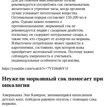
Для достижения максимальной пользы
рекомендуется употреблять сок свежевыжатым,
желательно в утренние часы, когда организм
лучше усваивает питательные вещества.
Оптимальная порция составляет 150-200 мл в
день. Однако важно помнить о
противопоказаниях: морковный сок не
рекомендуется людям с сахарным диабетом,
поскольку он содержит натуральные сахара, а
также тем, кто страдает от аллергии на морковь.
Избыточное потребление может привести к
каротинемии, состоянию, при котором кожа
приобретает желтоватый оттенок. Поэтому важно
соблюдать умеренность и учитывать
индивидуальные особенности организма.
https://youtube.com/watch?v=7VI18rd6Y1I
Неужели морковный сок помогает при
онкологии
Американка Энн Камерон, занимающаяся написанием
детских книг, победила раковую опухоль с помощью сока
моркови.