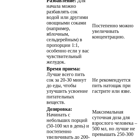
Разбавление:
Для
начала можно
разбавлять сок
водой или другими
овощными соками
Постепенно можно
(например,
увеличивать
яблочным,
концентрацию.
сельдерейным) в
пропорции 1:1,
особенно если у вас
чувствительный
желудок.
Время приема:
Лучше всего пить
сок за 20-30 минут
Не рекомендуется
до еды, чтобы
пить натощак при
улучшить усвоение
гастрите или язве.
питательных
веществ.
Дозировка:
Максимальная
Начинать с
суточная доза для
небольших порций
взрослого человека –
(50-100 мл в день) и
500 мл, но лучше не
постепенно
превышать 250-300
увеличивать до 200-