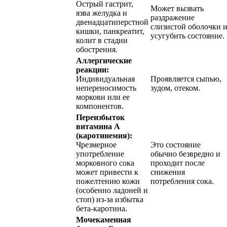
Острый гастрит,
Может вызвать
язва желудка и
раздражение
двенадцатиперстной
слизистой оболочки 
кишки, панкреатит,
усугубить состояние.
колит в стадии
обострения.
Аллергические
реакции:
Индивидуальная
Проявляется сыпью,
непереносимость
зудом, отеком.
моркови или ее
компонентов.
Переизбыток
витамина А
(каротинемия):
Чрезмерное
Это состояние
употребление
обычно безвредно и
морковного сока
проходит после
может привести к
снижения
пожелтению кожи
потребления сока.
(особенно ладоней и
стоп) из-за избытка
бета-каротина.
Мочекаменная