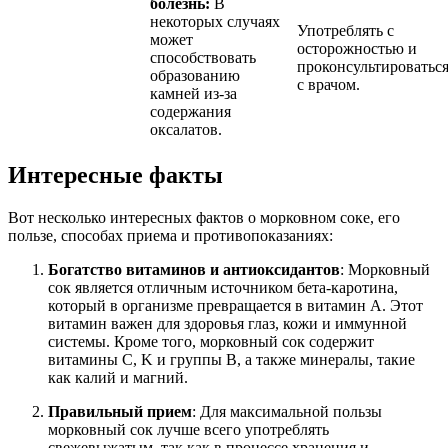
болезнь:
В
некоторых случаях
Употреблять с
может
осторожностью и
способствовать
проконсультироватьс
образованию
с врачом.
камней из-за
содержания
оксалатов.
Интересные факты
Вот несколько интересных фактов о морковном соке, его
пользе, способах приема и противопоказаниях:
Богатство витаминов и антиоксидантов
: Морковный
сок является отличным источником бета-каротина,
который в организме превращается в витамин A. Этот
витамин важен для здоровья глаз, кожи и иммунной
системы. Кроме того, морковный сок содержит
витамины C, K и группы B, а также минералы, такие
как калий и магний.
Правильный прием
: Для максимальной пользы
морковный сок лучше всего употреблять
свежевыжатым, так как в процессе хранения и