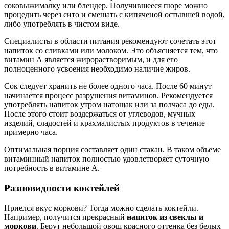
соковыжималку или блендер. Получившееся пюре можно
процедить через сито и смешать с кипяченой остывшей водой,
либо употреблять в чистом виде.
Специалисты в области питания рекомендуют сочетать этот
напиток со сливками или молоком. Это объясняется тем, что
витамин А является жирорастворимым, и для его
полноценного усвоения необходимо наличие жиров.
Сок следует хранить не более одного часа. После 60 минут
начинается процесс разрушения витаминов. Рекомендуется
употреблять напиток утром натощак или за полчаса до еды.
После этого стоит воздержаться от углеводов, мучных
изделий, сладостей и крахмалистых продуктов в течение
примерно часа.
Оптимальная порция составляет один стакан. В таком объеме
витаминный напиток полностью удовлетворяет суточную
потребность в витамине А.
Разновидности коктейлей
Приелся вкус моркови? Тогда можно сделать коктейли.
Например, получится прекрасный
напиток из свеклы и
моркови
. Берут небольшой овощ красного оттенка без белых