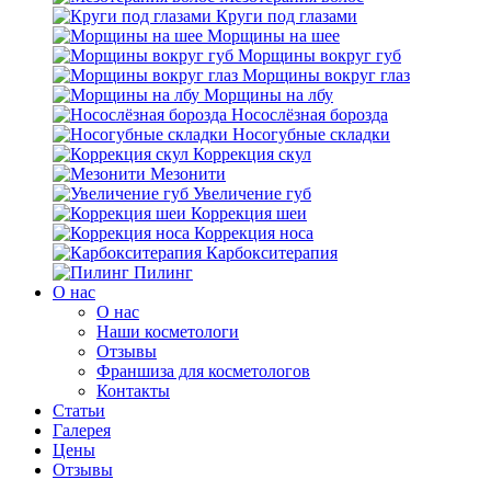
Круги под глазами
Морщины на шее
Морщины вокруг губ
Морщины вокруг глаз
Морщины на лбу
Носослёзная борозда
Носогубные складки
Коррекция скул
Мезонити
Увеличение губ
Коррекция шеи
Коррекция носа
Карбокситерапия
Пилинг
O нас
O нас
Наши косметологи
Отзывы
Франшиза для косметологов
Контакты
Статьи
Галерея
Цены
Отзывы