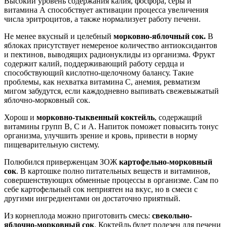
Высокий уровень содержания калия, фосфора, серы и
витамина А способствует активации процесса увеличения
числа эритроцитов, а также нормализует работу печени.
Не менее вкусный и целебный
морковно-яблочный сок.
В
яблоках присутствует немереное количество антиоксидантов
и пектинов, выводящих радионуклиды из организма. Фрукт
содержит калий, поддерживающий работу сердца и
способствующий кислотно-щелочному балансу. Такие
проблемы, как нехватка витамина С, анемия, ревматизм
мигом забудутся, если каждодневно выпивать свежевыжатый
яблочно-морковный сок.
Хорош и
морковно-тыквенный коктейль
, содержащий
витамины групп В, С и А. Напиток поможет повысить тонус
организма, улучшить зрение и кровь, привести в норму
пищеварительную систему.
Полюбился приверженцам ЗОЖ
картофельно-морковный
сок
. В картошке полно питательных веществ и витаминов,
совершенствующих обменные процессы в организме. Сам по
себе картофельный сок неприятен на вкус, но в смеси с
другими ингредиентами он достаточно приятный.
Из корнеплода можно приготовить смесь:
свекольно-
яблочно-морковный сок
. Коктейль будет полезен для печени