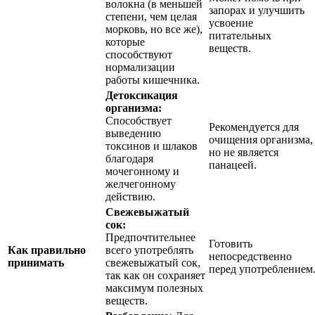
волокна (в меньшей
запорах и улучшить
степени, чем целая
усвоение
морковь, но все же),
питательных
которые
веществ.
способствуют
нормализации
работы кишечника.
Детоксикация
организма:
Способствует
Рекомендуется для
выведению
очищения организма,
токсинов и шлаков
но не является
благодаря
панацеей.
мочегонному и
желчегонному
действию.
Свежевыжатый
сок:
Предпочтительнее
Готовить
Как правильно
всего употреблять
непосредственно
принимать
свежевыжатый сок,
перед употреблением
так как он сохраняет
максимум полезных
веществ.