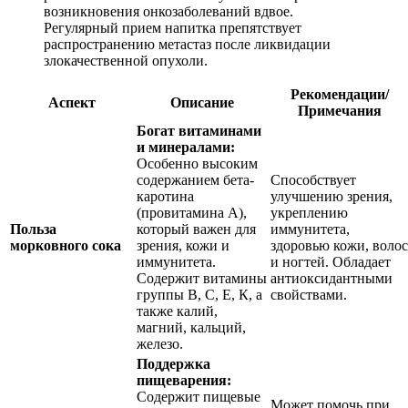
возникновения онкозаболеваний вдвое.
Регулярный прием напитка препятствует
распространению метастаз после ликвидации
злокачественной опухоли.
Рекомендации/
Аспект
Описание
Примечания
Богат витаминами
и минералами:
Особенно высоким
содержанием бета-
Способствует
каротина
улучшению зрения,
(провитамина А),
укреплению
Польза
который важен для
иммунитета,
морковного сока
зрения, кожи и
здоровью кожи, волос
иммунитета.
и ногтей. Обладает
Содержит витамины
антиоксидантными
группы В, С, Е, К, а
свойствами.
также калий,
магний, кальций,
железо.
Поддержка
пищеварения:
Содержит пищевые
Может помочь при