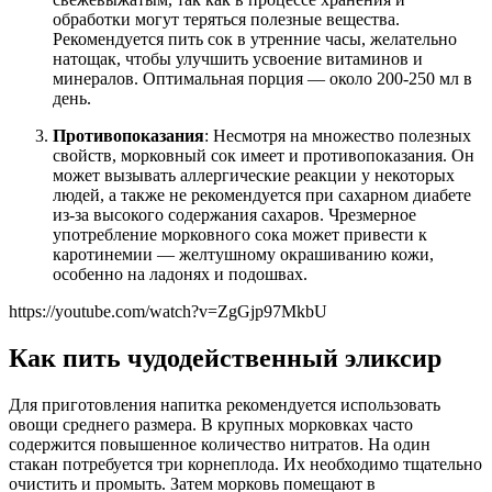
обработки могут теряться полезные вещества.
Рекомендуется пить сок в утренние часы, желательно
натощак, чтобы улучшить усвоение витаминов и
минералов. Оптимальная порция — около 200-250 мл в
день.
Противопоказания
: Несмотря на множество полезных
свойств, морковный сок имеет и противопоказания. Он
может вызывать аллергические реакции у некоторых
людей, а также не рекомендуется при сахарном диабете
из-за высокого содержания сахаров. Чрезмерное
употребление морковного сока может привести к
каротинемии — желтушному окрашиванию кожи,
особенно на ладонях и подошвах.
https://youtube.com/watch?v=ZgGjp97MkbU
Как пить чудодейственный эликсир
Для приготовления напитка рекомендуется использовать
овощи среднего размера. В крупных морковках часто
содержится повышенное количество нитратов. На один
стакан потребуется три корнеплода. Их необходимо тщательно
очистить и промыть. Затем морковь помещают в