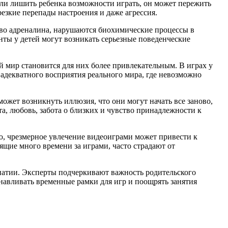
сли лишить ребенка возможности играть, он может пережить
резкие перепады настроения и даже агрессия.
тво адреналина, нарушаются биохимические процессы в
нты у детей могут возникать серьезные поведенческие
й мир становится для них более привлекательным. В играх у
адекватного восприятия реального мира, где невозможно
может возникнуть иллюзия, что они могут начать все заново,
та, любовь, забота о близких и чувство принадлежности к
ию, чрезмерное увлечение видеоиграми может привести к
ящие много времени за играми, часто страдают от
патии. Эксперты подчеркивают важность родительского
навливать временные рамки для игр и поощрять занятия