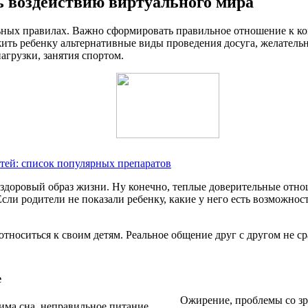
ь воздействию виртуального мира
ных правилах. Важно сформировать правильное отношение к ко
ожить ребенку альтернативные виды проведения досуга, желател
агрузки, занятия спортом.
тей: список популярных препаратов
 здоровый образ жизни. Ну конечно, теплые доверительные отно
и родители не показали ребенку, какие у него есть возможности
относиться к своим детям. Реальное общение друг с другом не с
е
Ожирение, проблемы со зре
ма сна, неправильное питание.