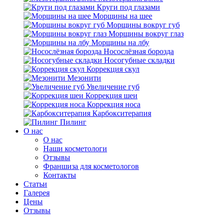
Круги под глазами
Морщины на шее
Морщины вокруг губ
Морщины вокруг глаз
Морщины на лбу
Носослёзная борозда
Носогубные складки
Коррекция скул
Мезонити
Увеличение губ
Коррекция шеи
Коррекция носа
Карбокситерапия
Пилинг
O нас
O нас
Наши косметологи
Отзывы
Франшиза для косметологов
Контакты
Статьи
Галерея
Цены
Отзывы