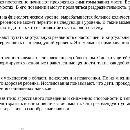
нако постепенно начинают проявляться симптомы зависимости. Е
мостях. В его поведении могут проявляться раздражительность, 
 и на физиологическом уровне: вырабатывается большое количес
 ребенок не может перейти на следующий уровень. В такие моме
лоть до того, что начинают биться головой о стену.
нают путать виртуальную реальность с настоящей, и виртуальны
 вернувшись на предыдущий уровень. Это мешает формированию 
ственность лежит на человеке перед обществом. Однако у детей 
не формируются основные нравственные ценности, такие как добро
ия у экспертов в области психологии и педагогики. По их мнен
 здоровья ребенка. Исследования показывают, что дети, провод
ения социальных навыков.
 развитию агрессивного поведения и снижению способности к эм
редотвратить возникновение зависимости. Они рекомендуют уста
г и развить разнообразные навыки.