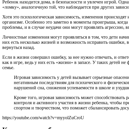
Ребенок находится дома, в безопасности и увлечен игрой. Од
«ломку», аналогичную той, что наблюдается при других зависи
Хотя это психологическая зависимость, изменения происходят
организме. Особенно это заметно в моменты проигрыша, когда
проблемы, и в случае неудачи они могут проявлять агрессию, вп
Личностные изменения могут проявляться в том, что дети начи
них есть несколько жизней и возможность исправить ошибки,
вернуться назад.
Если в жизни совершил ошибку, за нее нужно отвечать, и ответ
как в игре, ведь у них есть «жизни» в запасе. У таких детей 
семье.
Игровая зависимость у детей вызывает серьезные опасен
негативным последствиям для психического и физического
нарушений сна, снижения успеваемости в школе и ухудш
Кроме того, игровая зависимость может способствовать
контроля и активного участия в жизни ребенка, чтобы п
спортом и творчеством, что поможет сбалансировать досу
https://youtube.com/watch?v=myyolZuCroU