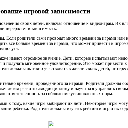
рование игровой зависимости
оведения своих детей, включая отношение к видеоиграм. Их вл
ли перерастет в зависимость.
м. Если родители сами проводят много времени за играми или н
дить все больше времени за играми, что может привести к игро
м досуга.
акже имеют огромное значение. Дети, которые испытывают недо
 и получать мгновенное удовлетворение. Это может привести к т
тели должны активно участвовать в жизни своих детей, интерес
ительно времени, проведенного за играми. Родители должны обс
ожет детям развить самодисциплину и научиться управлять сво
вою ответственность за соблюдение установленных норм.
ыми к тому, какие игры выбирают их дети. Некоторые игры могу
тоянии ребенка. Родители должны изучать рейтинги игр и их со