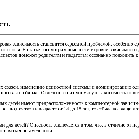
сть
вая зависимость становится серьезной проблемой, особенно сре
контроля. В статье рассмотрим опасности игровой зависимости д
спектов поможет родителям и педагогам осознанно подходить к
х связей, изменению ценностной системы и доминированию одно
 торговля на бирже. Отдельно стоит упомянуть зависимость от 
ных детей имеют предрасположенность к компьютерной зависимо
сь подростков в возрасте от 14 до 18 лет, то сейчас все чаще мо
для детей? Опасность заключается в том, что, в отличие от на
оставаться незамеченной.