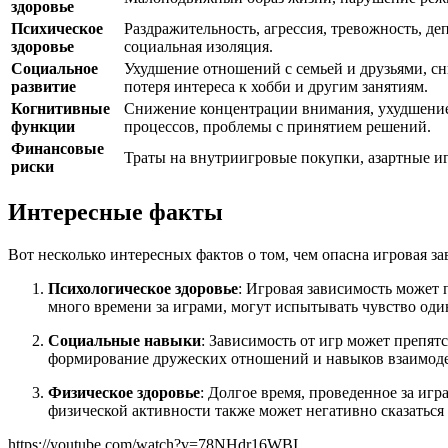
здоровье
Психическое
Раздражительность, агрессия, тревожность, де
здоровье
социальная изоляция.
Социальное
Ухудшение отношений с семьей и друзьями, с
развитие
потеря интереса к хобби и другим занятиям.
Когнитивные
Снижение концентрации внимания, ухудшение
функции
процессов, проблемы с принятием решений.
Финансовые
Траты на внутриигровые покупки, азартные и
риски
Интересные факты
Вот несколько интересных фактов о том, чем опасна игровая за
Психологическое здоровье
: Игровая зависимость может 
много времени за играми, могут испытывать чувство оди
Социальные навыки
: Зависимость от игр может препят
формирование дружеских отношений и навыков взаимоде
Физическое здоровье
: Долгое время, проведенное за иг
физической активности также может негативно сказаться 
https://youtube.com/watch?v=78NHdr16WBI