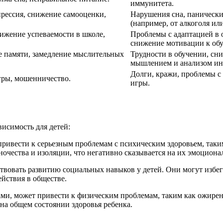
иммунитета.
прессия, снижение самооценки,
Нарушения сна, панически
(например, от алкоголя ил
нижение успеваемости в школе,
Проблемы с адаптацией в 
снижение мотивации к об
 памяти, замедление мыслительных
Трудности в обучении, сн
мышлением и анализом и
Долги, кражи, проблемы с
гры, мошенничество.
игры.
висимость для детей:
привести к серьезным проблемам с психическим здоровьем, таки
ночества и изоляции, что негативно сказывается на их эмоциона
ствовать развитию социальных навыков у детей. Они могут избег
йствия в обществе.
рами, может привести к физическим проблемам, таким как ожире
на общем состоянии здоровья ребенка.