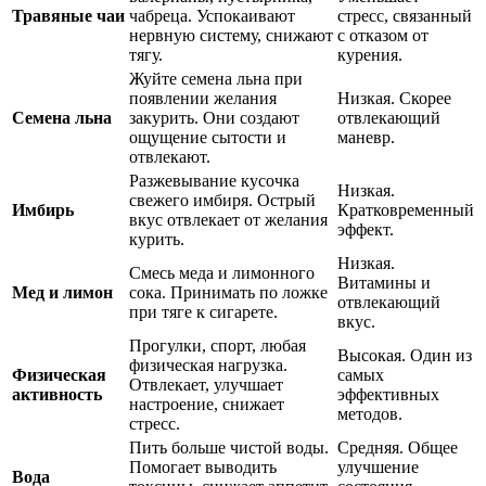
Травяные чаи
чабреца. Успокаивают
стресс, связанный
нервную систему, снижают
с отказом от
тягу.
курения.
Жуйте семена льна при
появлении желания
Низкая. Скорее
Семена льна
закурить. Они создают
отвлекающий
ощущение сытости и
маневр.
отвлекают.
Разжевывание кусочка
Низкая.
свежего имбиря. Острый
Имбирь
Кратковременный
вкус отвлекает от желания
эффект.
курить.
Низкая.
Смесь меда и лимонного
Витамины и
Мед и лимон
сока. Принимать по ложке
отвлекающий
при тяге к сигарете.
вкус.
Прогулки, спорт, любая
Высокая. Один из
физическая нагрузка.
Физическая
самых
Отвлекает, улучшает
активность
эффективных
настроение, снижает
методов.
стресс.
Пить больше чистой воды.
Средняя. Общее
Помогает выводить
улучшение
Вода