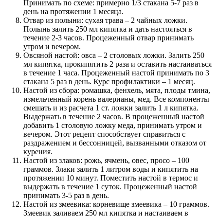
Принимать по схеме: примерно 1/3 стакана 5-7 раз в
день на протяжении 1 месяца.
Отвар из полыни: сухая трава – 2 чайных ложки.
Полынь залить 250 мл кипятка и дать настояться в
течение 2-3 часов. Процеженный отвар принимать
утром и вечером.
Овсяной настой: овса – 2 столовых ложки. Залить 250
мл кипятка, прокипятить 2 раза и оставить настаиваться
в течение 1 часа. Процеженный настой принимать по 3
стакана 5 раз в день. Курс профилактики – 1 месяц.
Настой из сбора: ромашка, фенхель, мята, плоды тмина,
измельченный корень валерианы, мед. Все компоненты
смешать и из расчета 1 ст. ложки залить 1 л кипятка.
Выдержать в течение 2 часов. В процеженный настой
добавить 1 столовую ложку меда, принимать утром и
вечером. Этот рецепт способствует справиться с
раздражением и бессонницей, вызванными отказом от
курения.
Настой из злаков: рожь, ячмень, овес, просо – 100
граммов. Злаки залить 1 литром воды и кипятить на
протяжении 10 минут. Поместить настой в термос и
выдержать в течение 1 суток. Процеженный настой
принимать 3-5 раз в день.
Настой из змеевика: корневище змеевика – 10 граммов.
Змеевик заливаем 250 мл кипятка и настаиваем в