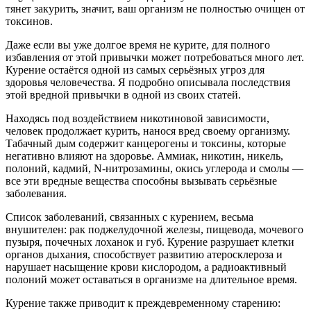
тянет закурить, значит, ваш организм не полностью очищен от
токсинов.
Даже если вы уже долгое время не курите, для полного
избавления от этой привычки может потребоваться много лет.
Курение остаётся одной из самых серьёзных угроз для
здоровья человечества. Я подробно описывала последствия
этой вредной привычки в одной из своих статей.
Находясь под воздействием никотиновой зависимости,
человек продолжает курить, нанося вред своему организму.
Табачный дым содержит канцерогены и токсины, которые
негативно влияют на здоровье. Аммиак, никотин, никель,
полоний, кадмий, N-нитрозамины, окись углерода и смолы —
все эти вредные вещества способны вызывать серьёзные
заболевания.
Список заболеваний, связанных с курением, весьма
внушителен: рак поджелудочной железы, пищевода, мочевого
пузыря, почечных лоханок и губ. Курение разрушает клетки
органов дыхания, способствует развитию атеросклероза и
нарушает насыщение крови кислородом, а радиоактивный
полоний может оставаться в организме на длительное время.
Курение также приводит к преждевременному старению: