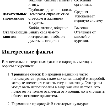
токсины, снижает аппетит
состояния
и тягу.
организма.
Глубокие вдохи и выдохи.
Средняя.
Дыхательные
Помогают справиться со
Успокаивает
упражнения
стрессом и желанием
нервную систему.
закурить.
Хобби, чтение, общение.
Высокая.
Отвлекающие
Занять себя чем-то
Отвлекает от
занятия
интересным, чтобы не
мыслей о
думать о сигаретах.
курении.
Интересные факты
Вот несколько интересных фактов о народных методах
борьбы с курением:
Травяные смеси
: В народной медицине часто
используются травы, такие как мята, шалфей и зверобой,
которые помогают снизить тягу к никотину. Эти травы
могут быть использованы в виде чая или настоев, что
помогает не только отвлечься от курения, но и улучшить
общее состояние организма.
Гармония с природой
: В некоторых культурах