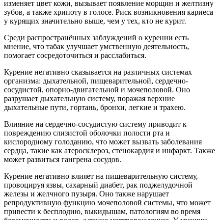
изменяет цвет кожи, вызывает появление морщин и желтизну
зубов, а также хрипоту в голосе. Риск возникновения кариеса
у курящих значительно выше, чем у тех, кто не курит.
Среди распространённых заблуждений о курении есть
мнение, что табак улучшает умственную деятельность,
помогает сосредоточиться и расслабиться.
Курение негативно сказывается на различных системах
организма: дыхательной, пищеварительной, сердечно-
сосудистой, опорно-двигательной и мочеполовой. Оно
разрушает дыхательную систему, поражая верхние
дыхательные пути, гортань, бронхи, легкие и трахею.
Влияние на сердечно-сосудистую систему приводит к
повреждению слизистой оболочки полости рта и
кислородному голоданию, что может вызвать заболевания
сердца, такие как атеросклероз, стенокардия и инфаркт. Также
может развиться гангрена сосудов.
Курение негативно влияет на пищеварительную систему,
провоцируя язвы, сахарный диабет, рак поджелудочной
железы и желчного пузыря. Оно также нарушает
репродуктивную функцию мочеполовой системы, что может
привести к бесплодию, выкидышам, патологиям во время