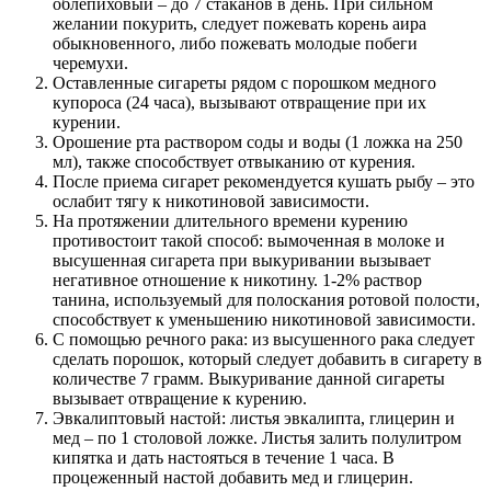
облепиховый – до 7 стаканов в день. При сильном
желании покурить, следует пожевать корень аира
обыкновенного, либо пожевать молодые побеги
черемухи.
Оставленные сигареты рядом с порошком медного
купороса (24 часа), вызывают отвращение при их
курении.
Орошение рта раствором соды и воды (1 ложка на 250
мл), также способствует отвыканию от курения.
После приема сигарет рекомендуется кушать рыбу – это
ослабит тягу к никотиновой зависимости.
На протяжении длительного времени курению
противостоит такой способ: вымоченная в молоке и
высушенная сигарета при выкуривании вызывает
негативное отношение к никотину. 1-2% раствор
танина, используемый для полоскания ротовой полости,
способствует к уменьшению никотиновой зависимости.
С помощью речного рака: из высушенного рака следует
сделать порошок, который следует добавить в сигарету в
количестве 7 грамм. Выкуривание данной сигареты
вызывает отвращение к курению.
Эвкалиптовый настой: листья эвкалипта, глицерин и
мед – по 1 столовой ложке. Листья залить полулитром
кипятка и дать настояться в течение 1 часа. В
процеженный настой добавить мед и глицерин.