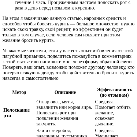
течение 1 часа. Процеженным настоем полоскать рот 4
раза в день перед позывом к курению.
На этом я заканчиваю данную статью, народных средств и
способов чтобы бросить курить — большое множество, нужно
искать свою травку, свой рецепт, но эффективен он будет
только в том случае, если человек сам изъявит при этом
желание бросить курить.
Уважаемые читатели, если у вас есть опыт избавления от этой
пагубной привычки, поделитесь пожалуйста в комментариях
к этой статье или напишите мне через форму обратной связи.
Поверьте, ваш опыт, возможно поможет другому человеку, кто
потерял всякую надежду чтобы действительно бросить курить
навсегда и самостоятельно.
Эффективность
Метод
Описание
(по отзывам)
Отвар овса, мяты,
Средняя.
эвкалипта или корня аира.
Помогает отбить
Полоскание
Полоскать рот при
желание,
рта
появлении желания
освежает
закурить.
дыхание.
Чаи из зверобоя,
Средняя.
валерианы, пустырника,
Уменьшает