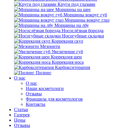
Круги под глазами
Морщины на шее
Морщины вокруг губ
Морщины вокруг глаз
Морщины на лбу
Носослёзная борозда
Носогубные складки
Коррекция скул
Мезонити
Увеличение губ
Коррекция шеи
Коррекция носа
Карбокситерапия
Пилинг
O нас
O нас
Наши косметологи
Отзывы
Франшиза для косметологов
Контакты
Статьи
Галерея
Цены
Отзывы