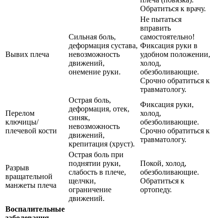
Обратиться к врачу.
Не пытаться
вправить
Сильная боль,
самостоятельно!
деформация сустава,
Фиксация руки в
Вывих плеча
невозможность
удобном положении,
движений,
холод,
онемение руки.
обезболивающие.
Срочно обратиться к
травматологу.
Острая боль,
Фиксация руки,
деформация, отек,
Перелом
холод,
синяк,
ключицы/
обезболивающие.
невозможность
плечевой кости
Срочно обратиться к
движений,
травматологу.
крепитация (хруст).
Острая боль при
поднятии руки,
Покой, холод,
Разрыв
слабость в плече,
обезболивающие.
вращательной
щелчки,
Обратиться к
манжеты плеча
ограничение
ортопеду.
движений.
Воспалительные
заболевания