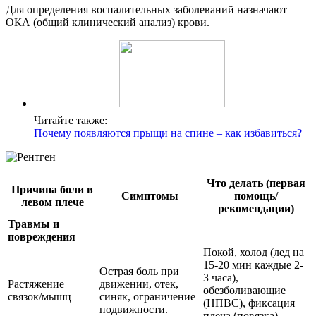
Для определения воспалительных заболеваний назначают
ОКА (общий клинический анализ) крови.
Читайте также:
Почему появляются прыщи на спине – как избавиться?
Что делать (первая
Причина боли в
Симптомы
помощь/
левом плече
рекомендации)
Травмы и
повреждения
Покой, холод (лед на
15-20 мин каждые 2-
Острая боль при
3 часа),
Растяжение
движении, отек,
обезболивающие
связок/мышц
синяк, ограничение
(НПВС), фиксация
подвижности.
плеча (повязка).