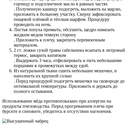
горчицу и подсолнечное масло в равных частях
. Полученную кашицу подогреть, выложить на марлю,
приложить к больному участку. Сверху зафиксировать
пищевой плёнкой и тёплым шарфом. Процедуру
проводить на ночь.
Листья лопуха промыть, обсушить, щедро намазать
жидким медом темную сторону
. Приложить к плечу, закрепить перевязочным
материалом.
2 ст. ложки сухой травы сабельника всыпать в литровый
термос, заварить кипятком
. Выдержать 3 часа, отфильтровать и пить небольшими
порциями в промежутках между едой.
Из натуральной ткани сшить небольшие мешочки, и
наполнить их крупной солью
. Перед процедурой подогреть мешочки на сковороде до
оптимальной температуры. Приложить и держать до
полного остывания.
Использование мёда противопоказано при аллергии на
продукты пчеловодства. Перед прогреванием плеча при
бурсите и синовите, убедитесь в отсутствии нагноения.