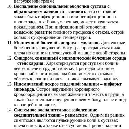
нагрузке или травме.
Воспаление синовиальной оболочки сустава с
образованием жидкости – синовит.
Это состояние
может быть инфекционного или неинфекционного
происхождения. Боль умеренная, может проявляться
покалыванием. При инфекционной этиологии
возможно развитие гнойного процесса с отеком, острой
болью и субфебрильной температурой.
Мышечный болевой синдром – миалгия.
Длительные
болезненные ощущения могут распространяться ниже
плеча по спине и плечелучевой мышце с левой стороны.
Синдром, связанный с ишемической болезнью сердца
– стенокардия.
Характеризуется приступами боли в
левом плече и грудной клетке. При недостаточном
кровоснабжении миокарда боль может охватывать
область ключицы и плеча, а также вызывать одышку.
Ишемический некроз сердечной мышцы – инфаркт
миокарда.
Острое нарушение коронарного
кровообращения вызывает жжение и тяжесть в груди, а
также болезненные ощущения в левом боку, плече и под
ключицей при вдохе.
Системное воспалительное заболевание
соединительной ткани – ревматизм.
Одним из ранних
симптомов являются пульсирующие боли в суставах
плеча и локтя, а также отек суставов. При воспалении