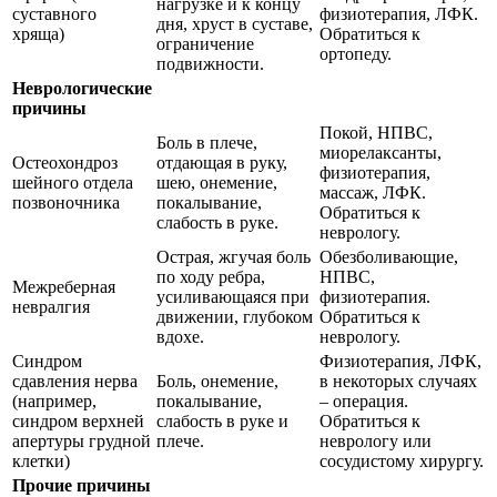
нагрузке и к концу
суставного
физиотерапия, ЛФК.
дня, хруст в суставе,
хряща)
Обратиться к
ограничение
ортопеду.
подвижности.
Неврологические
причины
Покой, НПВС,
Боль в плече,
миорелаксанты,
Остеохондроз
отдающая в руку,
физиотерапия,
шейного отдела
шею, онемение,
массаж, ЛФК.
позвоночника
покалывание,
Обратиться к
слабость в руке.
неврологу.
Острая, жгучая боль
Обезболивающие,
по ходу ребра,
НПВС,
Межреберная
усиливающаяся при
физиотерапия.
невралгия
движении, глубоком
Обратиться к
вдохе.
неврологу.
Синдром
Физиотерапия, ЛФК,
сдавления нерва
Боль, онемение,
в некоторых случаях
(например,
покалывание,
– операция.
синдром верхней
слабость в руке и
Обратиться к
апертуры грудной
плече.
неврологу или
клетки)
сосудистому хирургу.
Прочие причины