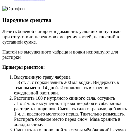
Народные средства
Лечить болевой синдром в домашних условиях допустимо
при отсутствии переломов смещения костей, нагноений в
суставной сумке.
Настой из высушенного чабреца и водки используют для
растирки
Примеры рецептов:
Высушенную траву чабреца
– 3 ст. л. с горкой залить 200 мл водки. Выдержать в
темном месте 14 дней. Использовать в качестве
ежедневной растирки.
Растопить 100 г нутряного свиного сала, остудить
. По 2 ч. л. высушенной травы зверобоя и сабельника
растереть в порошок. Смешать сало с травами, добавить
1 ч. л. красного молотого перца. Тщательно размешать.
Растирать больное место перед сном. Мазь хранить в
холодильнике.
Смешать до однородной текстуры мёд (жидкий), сухую