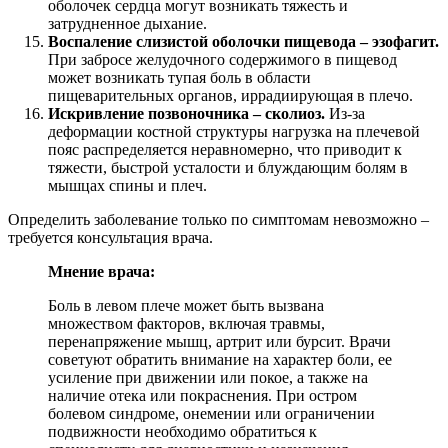
оболочек сердца могут возникать тяжесть и
затрудненное дыхание.
Воспаление слизистой оболочки пищевода – эзофагит.
При забросе желудочного содержимого в пищевод
может возникать тупая боль в области
пищеварительных органов, иррадиирующая в плечо.
Искривление позвоночника – сколиоз.
Из-за
деформации костной структуры нагрузка на плечевой
пояс распределяется неравномерно, что приводит к
тяжести, быстрой усталости и блуждающим болям в
мышцах спины и плеч.
Определить заболевание только по симптомам невозможно –
требуется консультация врача.
Мнение врача:
Боль в левом плече может быть вызвана
множеством факторов, включая травмы,
перенапряжение мышц, артрит или бурсит. Врачи
советуют обратить внимание на характер боли, ее
усиление при движении или покое, а также на
наличие отека или покраснения. При остром
болевом синдроме, онемении или ограничении
подвижности необходимо обратиться к