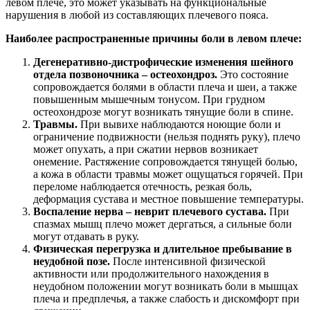
левом плече, это может указывать на функциональные
нарушения в любой из составляющих плечевого пояса.
Наиболее распространенные причины боли в левом плече:
Дегенеративно-дистрофические изменения шейного
отдела позвоночника – остеохондроз.
Это состояние
сопровождается болями в области плеча и шеи, а также
повышенным мышечным тонусом. При грудном
остеохондрозе могут возникать тянущие боли в спине.
Травмы.
При вывихе наблюдаются ноющие боли и
ограничение подвижности (нельзя поднять руку), плечо
может опухать, а при сжатии нервов возникает
онемение. Растяжение сопровождается тянущей болью,
а кожа в области травмы может ощущаться горячей. При
переломе наблюдается отечность, резкая боль,
деформация сустава и местное повышение температуры.
Воспаление нерва – неврит плечевого сустава.
При
спазмах мышц плечо может дергаться, а сильные боли
могут отдавать в руку.
Физическая перегрузка и длительное пребывание в
неудобной позе.
После интенсивной физической
активности или продолжительного нахождения в
неудобном положении могут возникать боли в мышцах
плеча и предплечья, а также слабость и дискомфорт при