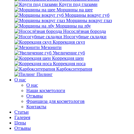
Круги под глазами
Морщины на шее
Морщины вокруг губ
Морщины вокруг глаз
Морщины на лбу
Носослёзная борозда
Носогубные складки
Коррекция скул
Мезонити
Увеличение губ
Коррекция шеи
Коррекция носа
Карбокситерапия
Пилинг
O нас
O нас
Наши косметологи
Отзывы
Франшиза для косметологов
Контакты
Статьи
Галерея
Цены
Отзывы