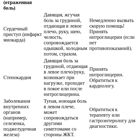
(отраженная
боль)
Давящая, жгучая
боль за грудиной,
Немедленно вызвать
отдающая в левое
скорую помощь!
Сердечный
плечо, руку, шею,
Принять
приступ (инфаркт
челюсть,
нитроглицерин (если
миокарда)
сопровождается
нет
одышкой, холодным
противопоказаний).
потом, страхом.
Давящая боль за
грудиной, отдающая
Принять
в левое плечо/руку,
нитроглицерин.
Стенокардия
возникает при
Обратиться к
нагрузке, проходит
кардиологу.
в покое или после
нитроглицерина.
Заболевания
Тупая, ноющая боль
внутренних
в левом плече,
Обратиться к
органов
может
терапевту или
(например,
сопровождаться
гастроэнтерологу для
селезенка,
другими
диагностики.
поджелудочная
симптомами со
железа)
стороны ЖКТ.