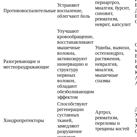
периартроз,
Устраняют
миалгия, бурсит,
Противовоспалительные
воспаление,
синовит,
облегчают боль
ревматизм,
неврит, капсулит
Улучшают
кровообращение,
восстанавливают
мышечные
Ушибы, вывихи,
м
волокна,
остеохондроз,
активизируют
растяжения,
Разогревающие и
иннервацию и
невралгия,
местнораздражающие
структуру
миалгия,
нервных
мышечные
волокон,
спазмы
обладают
обезболивающим
эффектом
Способствуют
регенерации
Артроз,
суставных
ревматизм,
Хондропротекторы
тканей,
переломы и
замедляют
трещины костей
разрушение
суставов