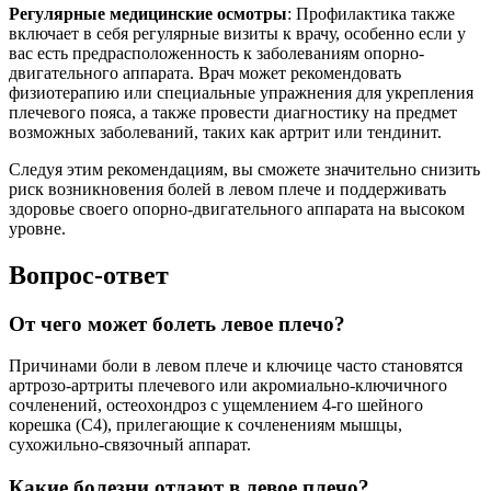
Регулярные медицинские осмотры
: Профилактика также
включает в себя регулярные визиты к врачу, особенно если у
вас есть предрасположенность к заболеваниям опорно-
двигательного аппарата. Врач может рекомендовать
физиотерапию или специальные упражнения для укрепления
плечевого пояса, а также провести диагностику на предмет
возможных заболеваний, таких как артрит или тендинит.
Следуя этим рекомендациям, вы сможете значительно снизить
риск возникновения болей в левом плече и поддерживать
здоровье своего опорно-двигательного аппарата на высоком
уровне.
Вопрос-ответ
От чего может болеть левое плечо?
Причинами боли в левом плече и ключице часто становятся
артрозо-артриты плечевого или акромиально-ключичного
сочленений, остеохондроз с ущемлением 4-го шейного
корешка (С4), прилегающие к сочленениям мышцы,
сухожильно-связочный аппарат.
Какие болезни отдают в левое плечо?