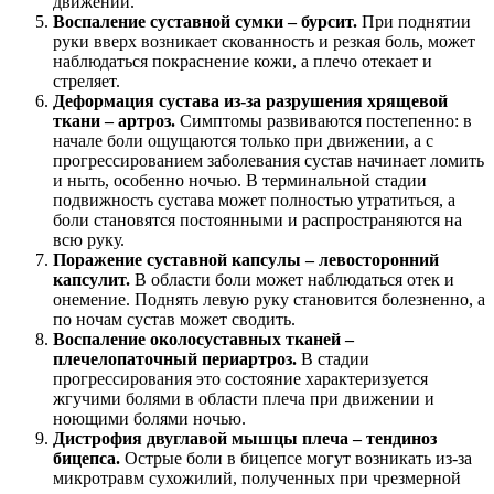
движении.
Воспаление суставной сумки – бурсит.
При поднятии
руки вверх возникает скованность и резкая боль, может
наблюдаться покраснение кожи, а плечо отекает и
стреляет.
Деформация сустава из-за разрушения хрящевой
ткани – артроз.
Симптомы развиваются постепенно: в
начале боли ощущаются только при движении, а с
прогрессированием заболевания сустав начинает ломить
и ныть, особенно ночью. В терминальной стадии
подвижность сустава может полностью утратиться, а
боли становятся постоянными и распространяются на
всю руку.
Поражение суставной капсулы – левосторонний
капсулит.
В области боли может наблюдаться отек и
онемение. Поднять левую руку становится болезненно, а
по ночам сустав может сводить.
Воспаление околосуставных тканей –
плечелопаточный периартроз.
В стадии
прогрессирования это состояние характеризуется
жгучими болями в области плеча при движении и
ноющими болями ночью.
Дистрофия двуглавой мышцы плеча – тендиноз
бицепса.
Острые боли в бицепсе могут возникать из-за
микротравм сухожилий, полученных при чрезмерной