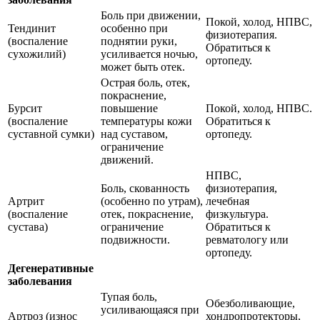
Боль при движении,
Покой, холод, НПВС,
Тендинит
особенно при
физиотерапия.
(воспаление
поднятии руки,
Обратиться к
сухожилий)
усиливается ночью,
ортопеду.
может быть отек.
Острая боль, отек,
покраснение,
Бурсит
повышение
Покой, холод, НПВС.
(воспаление
температуры кожи
Обратиться к
суставной сумки)
над суставом,
ортопеду.
ограничение
движений.
НПВС,
Боль, скованность
физиотерапия,
Артрит
(особенно по утрам),
лечебная
(воспаление
отек, покраснение,
физкультура.
сустава)
ограничение
Обратиться к
подвижности.
ревматологу или
ортопеду.
Дегенеративные
заболевания
Тупая боль,
Обезболивающие,
усиливающаяся при
Артроз (износ
хондропротекторы,