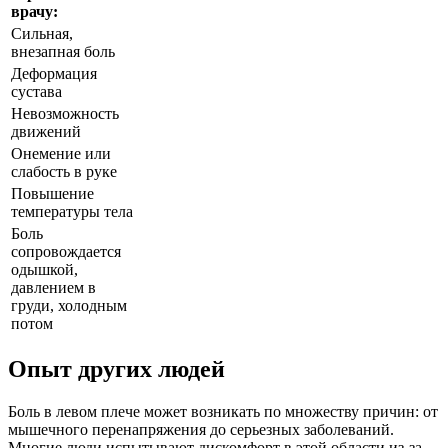
врачу:
Сильная,
внезапная боль
Деформация
сустава
Невозможность
движений
Онемение или
слабость в руке
Повышение
температуры тела
Боль
сопровождается
одышкой,
давлением в
груди, холодным
потом
Опыт других людей
Боль в левом плече может возникать по множеству причин: от
мышечного перенапряжения до серьезных заболеваний.
Многие люди испытывают дискомфорт в этой области из-за