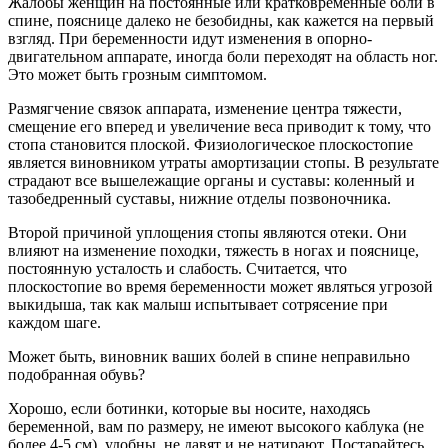
Жалобы женщин на постоянные или кратковременные боли в
спине, пояснице далеко не безобидны, как кажется на первый
взгляд. При беременности идут изменения в опорно-
двигательном аппарате, иногда боли переходят на область ног.
Это может быть грозным симптомом.
Размягчение связок аппарата, изменение центра тяжести,
смещение его вперед и увеличение веса приводит к тому, что
стопа становится плоской. Физиологическое плоскостопие
является виновником утраты амортизации стопы. В результате
страдают все вышележащие органы и суставы: коленный и
тазобедренный суставы, нижние отделы позвоночника.
Второй причиной уплощения стопы являются отеки. Они
влияют на изменение походки, тяжесть в ногах и пояснице,
постоянную усталость и слабость. Считается, что
плоскостопие во время беременности может являться угрозой
выкидыша, так как малыш испытывает сотрясение при
каждом шаге.
Может быть, виновник ваших болей в спине неправильно
подобранная обувь?
Хорошо, если ботинки, которые вы носите, находясь
беременной, вам по размеру, не имеют высокого каблука (не
более 4-5 см), удобны, не давят и не натирают. Постарайтесь