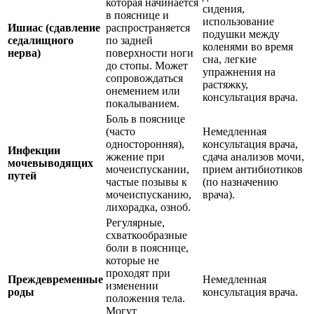
которая начинается
сидения,
в пояснице и
использование
Ишиас (сдавление
распространяется
подушки между
седалищного
по задней
коленями во время
нерва)
поверхности ноги
сна, легкие
до стопы. Может
упражнения на
сопровождаться
растяжку,
онемением или
консультация врача.
покалыванием.
Боль в пояснице
(часто
Немедленная
односторонняя),
консультация врача,
Инфекции
жжение при
сдача анализов мочи,
мочевыводящих
мочеиспускании,
прием антибиотиков
путей
частые позывы к
(по назначению
мочеиспусканию,
врача).
лихорадка, озноб.
Регулярные,
схваткообразные
боли в пояснице,
которые не
проходят при
Преждевременные
Немедленная
изменении
роды
консультация врача.
положения тела.
Могут