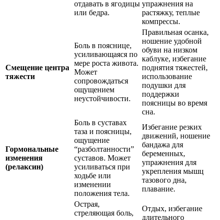
отдавать в ягодицы
упражнения на
или бедра.
растяжку, теплые
компрессы.
Правильная осанка,
ношение удобной
Боль в пояснице,
обуви на низком
усиливающаяся по
каблуке, избегание
мере роста живота.
Смещение центра
поднятия тяжестей,
Может
тяжести
использование
сопровождаться
подушки для
ощущением
поддержки
неустойчивости.
поясницы во время
сна.
Боль в суставах
Избегание резких
таза и поясницы,
движений, ношение
ощущение
бандажа для
Гормональные
“разболтанности”
беременных,
изменения
суставов. Может
упражнения для
(релаксин)
усиливаться при
укрепления мышц
ходьбе или
тазового дна,
изменении
плавание.
положения тела.
Острая,
Отдых, избегание
стреляющая боль,
длительного