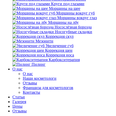
Круги под глазами
Морщины на шее
Морщины вокруг губ
Морщины вокруг глаз
Морщины на лбу
Носослёзная борозда
Носогубные складки
Коррекция скул
Мезонити
Увеличение губ
Коррекция шеи
Коррекция носа
Карбокситерапия
Пилинг
O нас
O нас
Наши косметологи
Отзывы
Франшиза для косметологов
Контакты
Статьи
Галерея
Цены
Отзывы