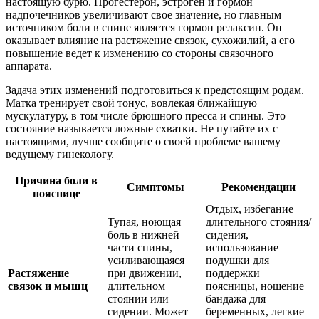
настоящую бурю. Прогестерон, эстроген и гормон
надпочечников увеличивают свое значение, но главным
источником боли в спине является гормон релаксин. Он
оказывает влияние на растяжение связок, сухожилий, а его
повышение ведет к изменению со стороны связочного
аппарата.
Задача этих изменений подготовиться к предстоящим родам.
Матка тренирует свой тонус, вовлекая ближайшую
мускулатуру, в том числе брюшного пресса и спины. Это
состояние называется ложные схватки. Не путайте их с
настоящими, лучше сообщите о своей проблеме вашему
ведущему гинекологу.
Причина боли в
Симптомы
Рекомендации
пояснице
Отдых, избегание
Тупая, ноющая
длительного стояния/
боль в нижней
сидения,
части спины,
использование
усиливающаяся
подушки для
Растяжение
при движении,
поддержки
связок и мышц
длительном
поясницы, ношение
стоянии или
бандажа для
сидении. Может
беременных, легкие