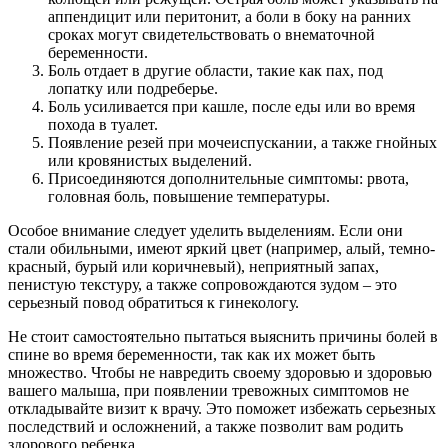
аппендицит или перитонит, а боли в боку на ранних
сроках могут свидетельствовать о внематочной
беременности.
Боль отдает в другие области, такие как пах, под
лопатку или подреберье.
Боль усиливается при кашле, после еды или во время
похода в туалет.
Появление резей при мочеиспускании, а также гнойных
или кровянистых выделений.
Присоединяются дополнительные симптомы: рвота,
головная боль, повышение температуры.
Особое внимание следует уделить выделениям. Если они
стали обильными, имеют яркий цвет (например, алый, темно-
красный, бурый или коричневый), неприятный запах,
пенистую текстуру, а также сопровождаются зудом – это
серьезный повод обратиться к гинекологу.
Не стоит самостоятельно пытаться выяснить причины болей в
спине во время беременности, так как их может быть
множество. Чтобы не навредить своему здоровью и здоровью
вашего малыша, при появлении тревожных симптомов не
откладывайте визит к врачу. Это поможет избежать серьезных
последствий и осложнений, а также позволит вам родить
здорового ребенка.