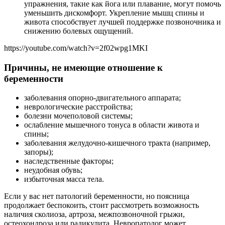
упражнения, такие как йога или плавание, могут помочь
уменьшить дискомфорт. Укрепление мышц спины и
живота способствует лучшей поддержке позвоночника и
снижению болевых ощущений.
https://youtube.com/watch?v=2f02wpg1MKI
Причины, не имеющие отношение к
беременности
заболевания опорно-двигательного аппарата;
неврологические расстройства;
болезни мочеполовой системы;
ослабление мышечного тонуса в области живота и
спины;
заболевания желудочно-кишечного тракта (например,
запоры);
наследственные факторы;
неудобная обувь;
избыточная масса тела.
Если у вас нет патологий беременности, но поясница
продолжает беспокоить, стоит рассмотреть возможность
наличия сколиоза, артроза, межпозвоночной грыжи,
остеохондроза или радикулита. Невропатолог может