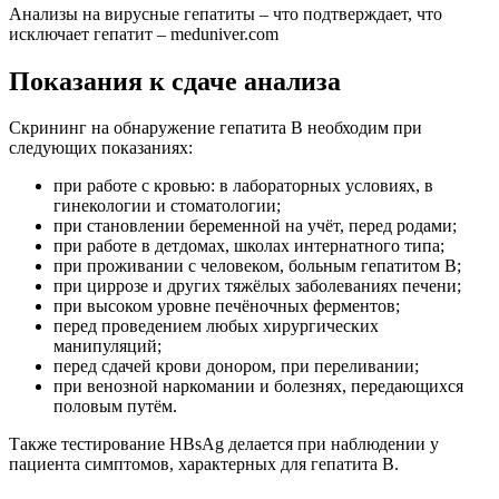
Анализы на вирусные гепатиты – что подтверждает, что
исключает гепатит – meduniver.com
Показания к сдаче анализа
Скрининг на обнаружение гепатита B необходим при
следующих показаниях:
при работе с кровью: в лабораторных условиях, в
гинекологии и стоматологии;
при становлении беременной на учёт, перед родами;
при работе в детдомах, школах интернатного типа;
при проживании с человеком, больным гепатитом B;
при циррозе и других тяжёлых заболеваниях печени;
при высоком уровне печёночных ферментов;
перед проведением любых хирургических
манипуляций;
перед сдачей крови донором, при переливании;
при венозной наркомании и болезнях, передающихся
половым путём.
Также тестирование HBsAg делается при наблюдении у
пациента симптомов, характерных для гепатита B.