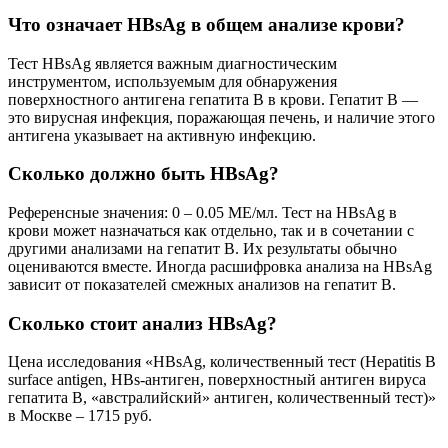
Что означает HBsAg в общем анализе крови?
Тест HBsAg является важным диагностическим
инструментом, используемым для обнаружения
поверхностного антигена гепатита B в крови. Гепатит B —
это вирусная инфекция, поражающая печень, и наличие этого
антигена указывает на активную инфекцию.
Сколько должно быть HBsAg?
Референсные значения: 0 – 0.05 МЕ/мл. Тест на HBsAg в
крови может назначаться как отдельно, так и в сочетании с
другими анализами на гепатит В. Их результаты обычно
оцениваются вместе. Иногда расшифровка анализа на HBsAg
зависит от показателей смежных анализов на гепатит В.
Сколько стоит анализ HBsAg?
Цена исследования «HBsAg, количественный тест (Hepatitis B
surface antigen, HBs-антиген, поверхностный антиген вируса
гепатита B, «австралийский» антиген, количественный тест)»
в Москве – 1715 руб.