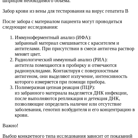
шприцом необходимого объёма.
Забор крови из вены для тестирования на вирус гепатита B
После забора с материалом пациента могут проводиться
следующие исследования:
Иммуноферментный анализ (ИФА):
забранный материал смешивается с красителем и
антителами. При присутствии в смеси антигена раствор
меняет цвет.
Радиологический иммунный анализ (РИА):
антитела помещаются в пробирку и отмечаются
радионуклидами. Контактируя с поверхностным
антигеном, они выделяют излучение, интенсивность
которого измеряется при помощи прибора.
Полимеразная цепная реакция (ПЦР):
из забранного материала выделяется ДНК инфекции,
после выполняются репликация и детекция ДНК,
позволяющие определить наличие или отсутствие
заболевания, генотип возбудителя и его концентрацию в
крови.
Важно!
Выбор конкретного типа исследования зависит от показаний