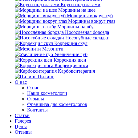
Круги под глазами
Морщины на шее
Морщины вокруг губ
Морщины вокруг глаз
Морщины на лбу
Носослёзная борозда
Носогубные складки
Коррекция скул
Мезонити
Увеличение губ
Коррекция шеи
Коррекция носа
Карбокситерапия
Пилинг
O нас
O нас
Наши косметологи
Отзывы
Франшиза для косметологов
Контакты
Статьи
Галерея
Цены
Отзывы