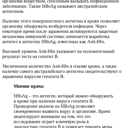
организма веществом, способным вызывать инфекционное
заболевание. Также HBsAg называют австралийским
антигеном.
Наличие этого поверхностного антигена в крови позволяет
организму обнаружить возбудителя инфекции. Через
некоторое время после заражения активируются защитные
механизмы иммунной системы: начинается выработка
антител к антигену HBsAg, известных как Anti-Hbs.
Высокий уровень Anti-Hbs указывает на положительный
результат теста на гепатит B.
Увеличенное количество Anti-Hbs в плазме крови, а также
наличие самого австралийского антигена свидетельствуют о
заражении вирусом гепатита B.
Мнение врача:
HBsAg – это антиген, который можно обнаружить
в крови при наличии вируса гепатита B.
Проведение анализа на HBsAg позволяет
своевременно выявить вирус в организме. Врачи
акцентируют внимание на том, что это
исследование играет ключевую роль в
диагностике гепатита B и помогает принять меры