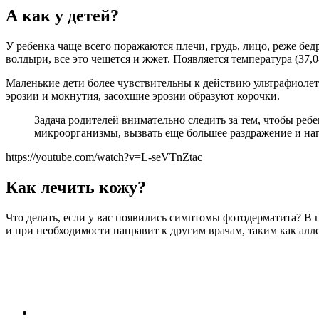
А как у детей?
У ребенка чаще всего поражаются плечи, грудь, лицо, реже бедр
волдыри, все это чешется и жжет. Появляется температура (37,0-
Маленькие дети более чувствительны к действию ультрафиолет
эрозии и мокнутия, засохшие эрозии образуют корочки.
Задача родителей внимательно следить за тем, чтобы реб
микроорганизмы, вызвать еще большее раздражение и н
https://youtube.com/watch?v=L-seVTnZtac
Как лечить кожу?
Что делать, если у вас появились симптомы фотодерматита? В
и при необходимости направит к другим врачам, таким как алле