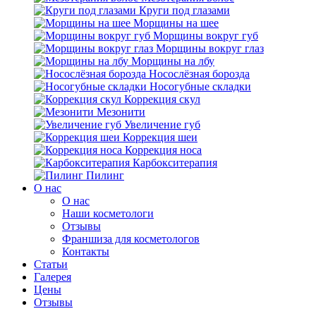
Круги под глазами
Морщины на шее
Морщины вокруг губ
Морщины вокруг глаз
Морщины на лбу
Носослёзная борозда
Носогубные складки
Коррекция скул
Мезонити
Увеличение губ
Коррекция шеи
Коррекция носа
Карбокситерапия
Пилинг
O нас
O нас
Наши косметологи
Отзывы
Франшиза для косметологов
Контакты
Статьи
Галерея
Цены
Отзывы