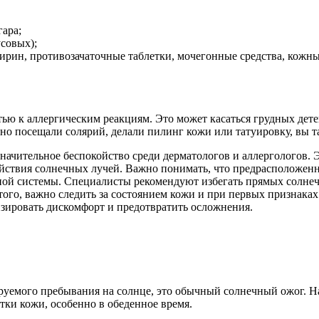
гара;
совых);
рин, противозачаточные таблетки, мочегонные средства, кожны
ю к аллергическим реакциям. Это может касаться грудных дет
но посещали солярий, делали пилинг кожи или татуировку, вы та
начительное беспокойство среди дерматологов и аллергологов. 
ействия солнечных лучей. Важно понимать, что предрасположенн
ной системы. Специалисты рекомендуют избегать прямых солнеч
ого, важно следить за состоянием кожи и при первых признаках 
зировать дискомфорт и предотвратить осложнения.
руемого пребывания на солнце, это обычный солнечный ожог. На 
тки кожи, особенно в обеденное время.