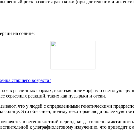
овышенный риск развития рака кожи (при длительном и интенси
ергии на солнце:
бенка старшего возраста?
ться в различных формах, включая полиморфную световую эруп
лее серьезных реакций, таких как пузырьки и отеки.
азывают, что у людей с определенными генетическими предрасп
 солнце. Это объясняет, почему некоторые люди более чувствит
оявляется в весенне-летний период, когда солнечная активность 
увствительной к ультрафиолетовому излучению, что приводит к 