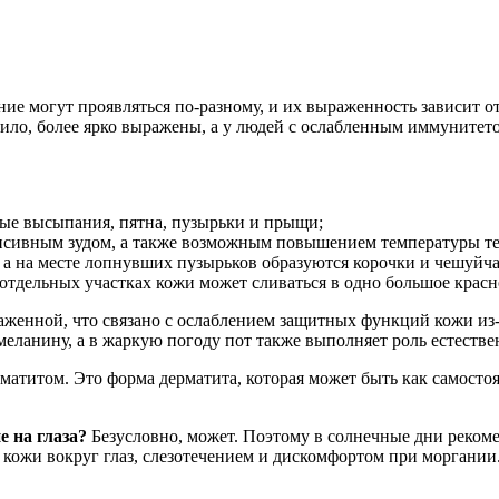
ие могут проявляться по-разному, и их выраженность зависит о
авило, более ярко выражены, а у людей с ослабленным иммуните
сные высыпания, пятна, пузырьки и прыщи;
нсивным зудом, а также возможным повышением температуры те
 а на месте лопнувших пузырьков образуются корочки и чешуйча
отдельных участках кожи может сливаться в одно большое красн
аженной, что связано с ослаблением защитных функций кожи из
меланину, а в жаркую погоду пот также выполняет роль естестве
матитом. Это форма дерматита, которая может быть как самосто
 на глаза?
Безусловно, может. Поэтому в солнечные дни реком
 кожи вокруг глаз, слезотечением и дискомфортом при моргании.