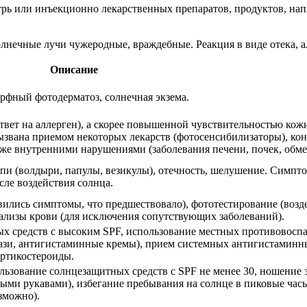
рь или инъекционно лекарственных препаратов, продуктов, напи
олнечные лучи чужеродные, враждебные. Реакция в виде отека, 
Описание
рфный фотодерматоз, солнечная экзема.
вет на аллерген), а скорее повышенной чувствительностью кож
звана приемом некоторых лекарств (фотосенсибилизаторы), кон
же внутренними нарушениями (заболевания печени, почек, обме
ыпи (волдыри, папулы, везикулы), отечность, шелушение. Симп
сле воздействия солнца.
явились симптомы, что предшествовало), фототестирование (возд
ализы крови (для исключения сопутствующих заболеваний).
х средств с высоким SPF, использование местных противовосп
мази, антигистаминные кремы), прием системных антигистаминн
ортикостероиды.
льзование солнцезащитных средств с SPF не менее 30, ношение
ми рукавами), избегание пребывания на солнце в пиковые часы,
зможно).