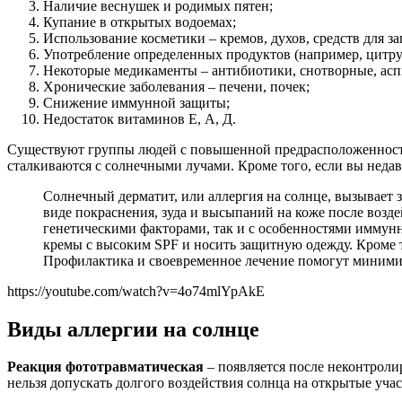
Наличие веснушек и родимых пятен;
Купание в открытых водоемах;
Использование косметики – кремов, духов, средств для за
Употребление определенных продуктов (например, цитру
Некоторые медикаменты – антибиотики, снотворные, аспи
Хронические заболевания – печени, почек;
Снижение иммунной защиты;
Недостаток витаминов Е, А, Д.
Существуют группы людей с повышенной предрасположенность
сталкиваются с солнечными лучами. Кроме того, если вы недав
Солнечный дерматит, или аллергия на солнце, вызывает з
виде покраснения, зуда и высыпаний на коже после возд
генетическими факторами, так и с особенностями иммун
кремы с высоким SPF и носить защитную одежду. Кроме т
Профилактика и своевременное лечение помогут миними
https://youtube.com/watch?v=4o74mlYpAkE
Виды аллергии на солнце
Реакция фототравматическая
– появляется после неконтроли
нельзя допускать долгого воздействия солнца на открытые учас