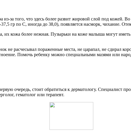
а из-за того, что здесь более развит жировой слой под кожей. Во
37,5 гр по С, иногда до 38,0), появляется насморк, чихание. Отек
а, их кожа более нежная. Пузырьки на коже малыша могут имет
енок не расчесывал пораженные места, не царапал, не сдирал ко
агноение. Помочь ребенку можно специальными мазями или наро
 первую очередь, стоит обратиться к дерматологу. Специалист п
рголог, гематолог или терапевт.