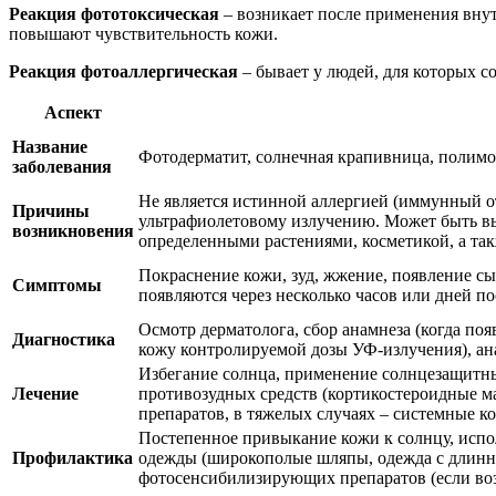
Реакция фототоксическая
– возникает после применения внут
повышают чувствительность кожи.
Реакция фотоаллергическая
– бывает у людей, для которых с
Аспект
Название
Фотодерматит, солнечная крапивница, полимо
заболевания
Не является истинной аллергией (иммунный от
Причины
ультрафиолетовому излучению. Может быть вы
возникновения
определенными растениями, косметикой, а так
Покраснение кожи, зуд, жжение, появление с
Симптомы
появляются через несколько часов или дней по
Осмотр дерматолога, сбор анамнеза (когда по
Диагностика
кожу контролируемой дозы УФ-излучения), ан
Избегание солнца, применение солнцезащитны
Лечение
противозудных средств (кортикостероидные 
препаратов, в тяжелых случаях – системные к
Постепенное привыкание кожи к солнцу, испо
Профилактика
одежды (широкополые шляпы, одежда с длинны
фотосенсибилизирующих препаратов (если во