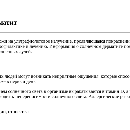
матит
кожи на ультрафиолетовое излучение, проявляющаяся покраснен
офилактике и лечению. Информация о солнечном дерматите полез
олнечных лучей.
ых людей могут возникать неприятные ощущения, которые спосо
уже в первый день.
ем солнечного света в организме вырабатывается витамин D, а 
иводит к непереносимости солнечного света. Аллергические ре
и, относятся: