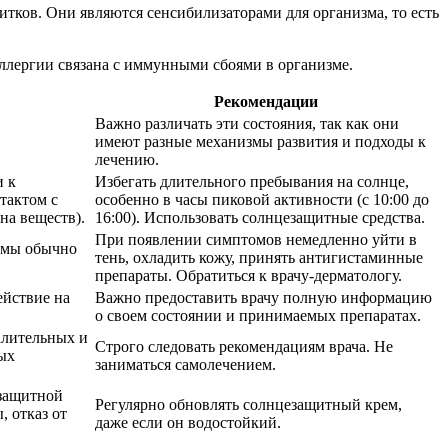
тков. Они являются сенсибилизаторами для организма, то есть
аллергии связана с иммунными сбоями в организме.
Рекомендации
Важно различать эти состояния, так как они
имеют разные механизмы развития и подходы к
лечению.
и к
Избегать длительного пребывания на солнце,
тактом с
особенно в часы пиковой активности (с 10:00 до
на веществ).
16:00). Использовать солнцезащитные средства.
При появлении симптомов немедленно уйти в
томы обычно
тень, охладить кожу, принять антигистаминные
препараты. Обратиться к врачу-дерматологу.
ействие на
Важно предоставить врачу полную информацию
о своем состоянии и принимаемых препаратах.
алительных и
Строго следовать рекомендациям врача. Не
ых
заниматься самолечением.
 защитной
Регулярно обновлять солнцезащитный крем,
 отказ от
даже если он водостойкий.