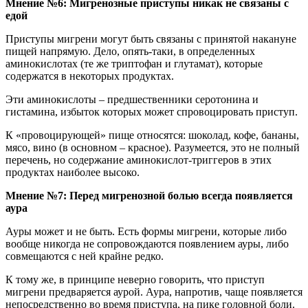
Мнение №6: Мигренозные приступы никак не связаны с
едой
Приступы мигрени могут быть связаны с принятой накануне
пищей напрямую. Дело, опять-таки, в определенных
аминокислотах (те же триптофан и глутамат), которые
содержатся в некоторых продуктах.
Эти аминокислоты – предшественники серотонина и
гистамина, избыток которых может спровоцировать приступ.
К «провоцирующей» пище относятся: шоколад, кофе, бананы,
мясо, вино (в основном – красное). Разумеется, это не полный
перечень, но содержание аминокислот-триггеров в этих
продуктах наиболее высоко.
Мнение №7: Перед мигренозной болью всегда появляется
аура
Ауры может и не быть. Есть формы мигрени, которые либо
вообще никогда не сопровождаются появлением ауры, либо
совмещаются с ней крайне редко.
К тому же, в принципе неверно говорить, что приступ
мигрени предваряется аурой. Аура, напротив, чаще появляется
непосредственно во время приступа, на пике головной боли.