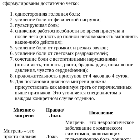
сформулированы достаточно четко:
односторонняя головная боль;
усиление боли от физической нагрузки;
пульсирующая боль;
снижение работоспособности во время приступа и
после него (вплоть до полной невозможность выполнять
какие-либо действия);
усиление боли от громких и резких звуков;
усиление боли от световых раздражителей;
сочетание боли с вегетативными нарушениями
(потливость, тошнота, рвота, брадикардия, повышение
давления, чувство сердцебиения);
продолжительность приступов от 4 часов до 4 суток.
Для постановки диагноза мигрени должна
присутствовать как минимум треть от перечисленных
выше признаков. Это уточняется специалистом в
каждом конкретном случае отдельно.
Мнение о
Правда/
Пояснение
мигрени
Ложь
Мигрень – это неврологическое
заболевание с комплексом
Мигрень – это
симптомов, включающих
просто сильная
Ложь
пульсирующую боль, тошноту,