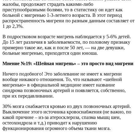
жалобы, продолжает страдать какими-либо
приступообразными болями, то в статистику он идет как
больной с мигренью 1-3-летнего возраста. В этот период
распространенность мигрени по разным данным составляет от
1 до 2,3%.
В подростковом возрасте мигрень наблюдается у 5-6% детей.
До 15 лет различия в заболеваемости, по половому признаку
примерно такое же, как и после 50 лет, — на две девушки,
больные мигренью, приходится один юноша.
Мнение №19: «Шейная мигрень» – это просто вид мигрени
Ничего подобного! Это заболевание не имеет к мигрени
вообще никакого отношения. То, что называют «шейной
мигренью» в официальной медицине имеет название
синдрома позвоночных артерий и появляется, собственно,
при их передавливании.
30% мозга снабжается кровью из двух позвоночных артерий.
Выключение этого источника кровоснабжения (не важно, по
какой причине – из-за атеросклероза, спазма мышц шеи,
остеохондроза и т.д.) приводит к нарушению
функционирования огромного объема ткани мозга.