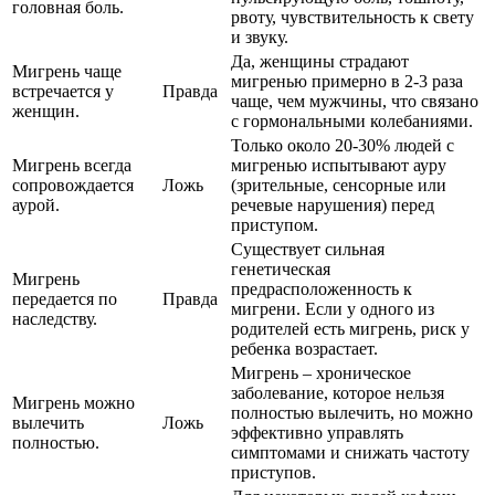
головная боль.
рвоту, чувствительность к свету
и звуку.
Да, женщины страдают
Мигрень чаще
мигренью примерно в 2-3 раза
встречается у
Правда
чаще, чем мужчины, что связано
женщин.
с гормональными колебаниями.
Только около 20-30% людей с
Мигрень всегда
мигренью испытывают ауру
сопровождается
Ложь
(зрительные, сенсорные или
аурой.
речевые нарушения) перед
приступом.
Существует сильная
генетическая
Мигрень
предрасположенность к
передается по
Правда
мигрени. Если у одного из
наследству.
родителей есть мигрень, риск у
ребенка возрастает.
Мигрень – хроническое
заболевание, которое нельзя
Мигрень можно
полностью вылечить, но можно
вылечить
Ложь
эффективно управлять
полностью.
симптомами и снижать частоту
приступов.