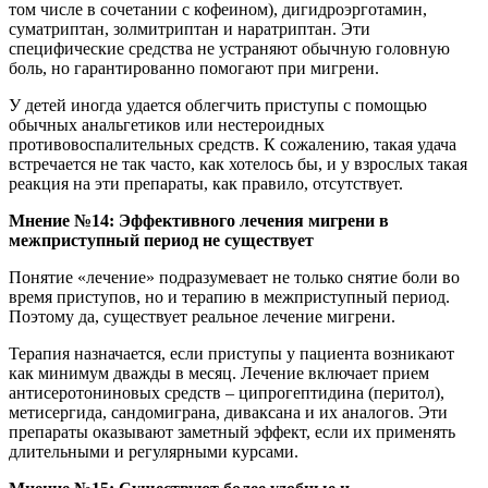
том числе в сочетании с кофеином), дигидроэрготамин,
суматриптан, золмитриптан и наратриптан. Эти
специфические средства не устраняют обычную головную
боль, но гарантированно помогают при мигрени.
У детей иногда удается облегчить приступы с помощью
обычных анальгетиков или нестероидных
противовоспалительных средств. К сожалению, такая удача
встречается не так часто, как хотелось бы, и у взрослых такая
реакция на эти препараты, как правило, отсутствует.
Мнение №14: Эффективного лечения мигрени в
межприступный период не существует
Понятие «лечение» подразумевает не только снятие боли во
время приступов, но и терапию в межприступный период.
Поэтому да, существует реальное лечение мигрени.
Терапия назначается, если приступы у пациента возникают
как минимум дважды в месяц. Лечение включает прием
антисеротониновых средств – ципрогептидина (перитол),
метисергида, сандомиграна, диваксана и их аналогов. Эти
препараты оказывают заметный эффект, если их применять
длительными и регулярными курсами.