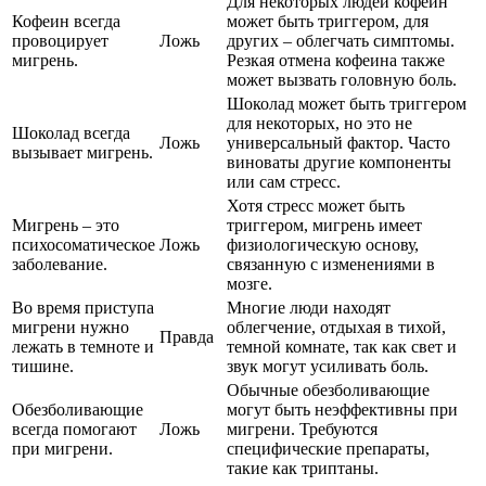
Для некоторых людей кофеин
Кофеин всегда
может быть триггером, для
провоцирует
Ложь
других – облегчать симптомы.
мигрень.
Резкая отмена кофеина также
может вызвать головную боль.
Шоколад может быть триггером
для некоторых, но это не
Шоколад всегда
Ложь
универсальный фактор. Часто
вызывает мигрень.
виноваты другие компоненты
или сам стресс.
Хотя стресс может быть
Мигрень – это
триггером, мигрень имеет
психосоматическое
Ложь
физиологическую основу,
заболевание.
связанную с изменениями в
мозге.
Во время приступа
Многие люди находят
мигрени нужно
облегчение, отдыхая в тихой,
Правда
лежать в темноте и
темной комнате, так как свет и
тишине.
звук могут усиливать боль.
Обычные обезболивающие
Обезболивающие
могут быть неэффективны при
всегда помогают
Ложь
мигрени. Требуются
при мигрени.
специфические препараты,
такие как триптаны.