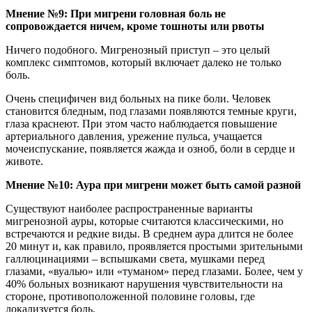
Мнение №9: При мигрени головная боль не
сопровождается ничем, кроме тошноты или рвоты
Ничего подобного. Мигренозный приступ – это целый
комплекс симптомов, который включает далеко не только
боль.
Очень специфичен вид больных на пике боли. Человек
становится бледным, под глазами появляются темные круги,
глаза краснеют. При этом часто наблюдается повышение
артериального давления, урежение пульса, учащается
мочеиспускание, появляется жажда и озноб, боли в сердце и
животе.
Мнение №10: Аура при мигрени может быть самой разной
Существуют наиболее распространенные варианты
мигренозной ауры, которые считаются классическими, но
встречаются и редкие виды. В среднем аура длится не более
20 минут и, как правило, проявляется простыми зрительными
галлюцинациями – вспышками света, мушками перед
глазами, «вуалью» или «туманом» перед глазами. Более, чем у
40% больных возникают нарушения чувствительности на
стороне, противоположенной половине головы, где
локализуется боль.