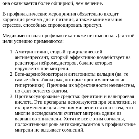
она оказывается более обширной, чем лечение.
В профилактические мероприятия обязательно входит
коррекция режима дня и питания, а также минимизация
стрессов, способных спровоцировать приступ.
Медикаментозная профилактика также не отменена. Для этой
цели успешно применяются:
Амитриптилин, старый трициклический
антидепрессант, который эффективно воздействует на
рецепторы нейромедиаторов, баланс которых
нарушается при мигрени.
Бета-адреноблокаторы и антагонисты кальция (да, те
самые «бета-блокеры», которые принимают многие
гипертоники). Причины их эффективности неизвестны,
но факт остается фактом.
Противосудорожные средства: фенитоин и вальпроевая
кислота. Эти препараты используются при эпилепсии, и
их применение для лечения мигрени связано с тем, что
многие исследователи считают мигрень одним из
вариантов эпилепсии. Хотя не все с этим согласны,
положительная роль антиконвульсантов в профилактике
мигрени не вызывает сомнений.