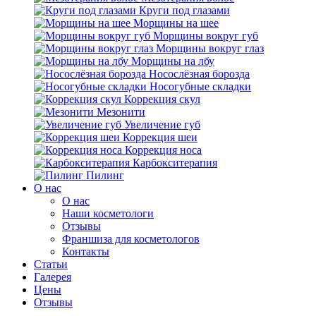
Круги под глазами
Морщины на шее
Морщины вокруг губ
Морщины вокруг глаз
Морщины на лбу
Носослёзная борозда
Носогубные складки
Коррекция скул
Мезонити
Увеличение губ
Коррекция шеи
Коррекция носа
Карбокситерапия
Пилинг
O нас
O нас
Наши косметологи
Отзывы
Франшиза для косметологов
Контакты
Статьи
Галерея
Цены
Отзывы