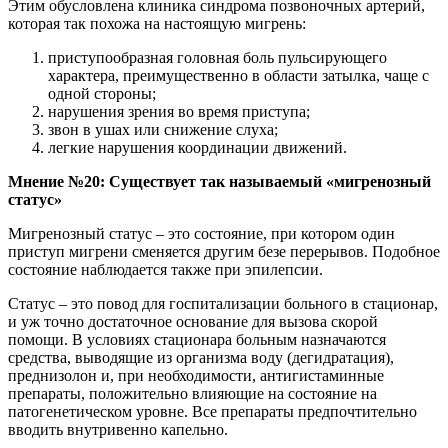
Этим обусловлена клиника синдрома позвоночных артерий,
которая так похожа на настоящую мигрень:
приступообразная головная боль пульсирующего
характера, преимущественно в области затылка, чаще с
одной стороны;
нарушения зрения во время приступа;
звон в ушах или снижение слуха;
легкие нарушения координации движений.
Мнение №20: Существует так называемый «мигренозный
статус»
Мигренозный статус – это состояние, при котором один
приступ мигрени сменяется другим безе перерывов. Подобное
состояние наблюдается также при эпилепсии.
Статус – это повод для госпитализации больного в стационар,
и уж точно достаточное основание для вызова скорой
помощи. В условиях стационара больным назначаются
средства, выводящие из организма воду (дегидратация),
преднизолон и, при необходимости, антигистаминные
препараты, положительно влияющие на состояние на
патогенетическом уровне. Все препараты предпочтительно
вводить внутривенно капельно.