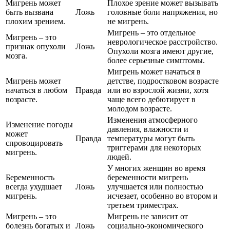
Мигрень может
Плохое зрение может вызывать
быть вызвана
Ложь
головные боли напряжения, но
плохим зрением.
не мигрень.
Мигрень – это отдельное
Мигрень – это
неврологическое расстройство.
признак опухоли
Ложь
Опухоли мозга имеют другие,
мозга.
более серьезные симптомы.
Мигрень может начаться в
Мигрень может
детстве, подростковом возрасте
начаться в любом
Правда
или во взрослой жизни, хотя
возрасте.
чаще всего дебютирует в
молодом возрасте.
Изменения атмосферного
Изменение погоды
давления, влажности и
может
Правда
температуры могут быть
спровоцировать
триггерами для некоторых
мигрень.
людей.
У многих женщин во время
Беременность
беременности мигрень
всегда ухудшает
Ложь
улучшается или полностью
мигрень.
исчезает, особенно во втором и
третьем триместрах.
Мигрень – это
Мигрень не зависит от
болезнь богатых и
Ложь
социально-экономического