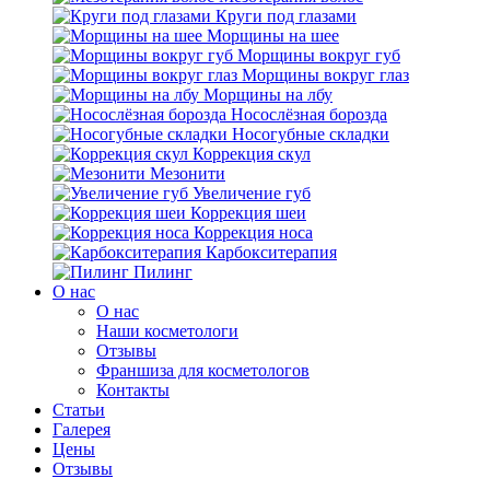
Круги под глазами
Морщины на шее
Морщины вокруг губ
Морщины вокруг глаз
Морщины на лбу
Носослёзная борозда
Носогубные складки
Коррекция скул
Мезонити
Увеличение губ
Коррекция шеи
Коррекция носа
Карбокситерапия
Пилинг
O нас
O нас
Наши косметологи
Отзывы
Франшиза для косметологов
Контакты
Статьи
Галерея
Цены
Отзывы