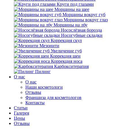
Круги под глазами
Морщины на шее
Морщины вокруг губ
Морщины вокруг глаз
Морщины на лбу
Носослёзная борозда
Носогубные складки
Коррекция скул
Мезонити
Увеличение губ
Коррекция шеи
Коррекция носа
Карбокситерапия
Пилинг
O нас
O нас
Наши косметологи
Отзывы
Франшиза для косметологов
Контакты
Статьи
Галерея
Цены
Отзывы