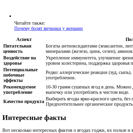
Читайте также:
Почему болят яичники у женщин
Аспект
По
Питательная
Богаты антиоксидантами (зеаксантин, лют
ценность
минералами (железо, цинк, селен), амино
Воздействие на
Укрепление иммунитета, улучшение зрени
здоровье
уровня холестерина, поддержка здоровья 
Потенциальные
Редко: аллергические реакции (зуд, сыпь)
побочные
употреблении.
эффекты
Рекомендуемое
10-30 грамм сушеных ягод в день. Можно 
употребление
выпечку или употреблять в чистом виде.
Выбирать ягоды ярко-красного цвета, без
Качество продукта
Предпочтительнее органические продукты
Интересные факты
Вот несколько интересных фактов о ягодах годжи, их пользе и