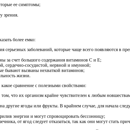
оторые ее симптомы;
у зрения.
азать более емко:
 серьезных заболеваний, которые чаще всего появляются в прекл
ны за счет большого содержания витаминов С и Е;
й, сердечно-сосудистой, нервной и имунной;
рые бывают вызваны нехваткой витаминов;
льность жизни.
в какое сравнение с полезными свойствами:
том, что их организм крайне чувствителен к любым новшествам,
на другие ягоды или фрукты. В крайнем случае, для начала следу
прилив энергии и могут спровоцировать бессонницу;
ечника, от ягод следует отказаться, так как они могут стать при