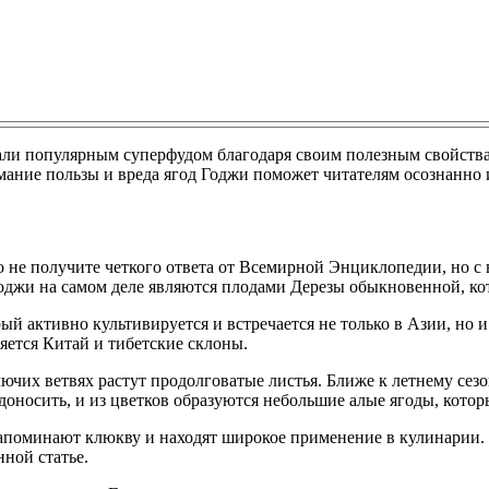
ли популярным суперфудом благодаря своим полезным свойствам
мание пользы и вреда ягод Годжи поможет читателям осознанно и
то не получите четкого ответа от Всемирной Энциклопедии, но с
оджи на самом деле являются плодами Дерезы обыкновенной, ко
рый активно культивируется и встречается не только в Азии, н
яется Китай и тибетские склоны.
олючих ветвях растут продолговатые листья. Ближе к летнему се
носить, и из цветков образуются небольшие алые ягоды, котор
 напоминают клюкву и находят широкое применение в кулинарии.
нной статье.