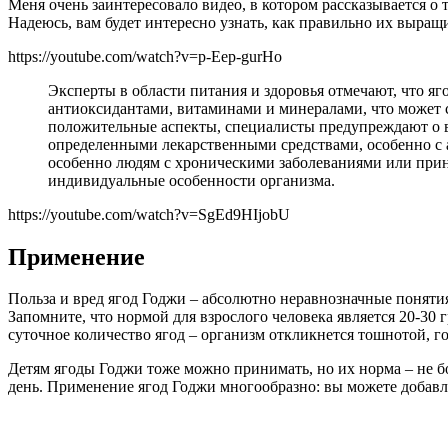
Меня очень заинтересовало видео, в котором рассказывается о
Надеюсь, вам будет интересно узнать, как правильно их выращ
https://youtube.com/watch?v=p-Eep-gurHo
Эксперты в области питания и здоровья отмечают, что я
антиоксидантами, витаминами и минералами, что может 
положительные аспекты, специалисты предупреждают о в
определенными лекарственными средствами, особенно с а
особенно людям с хроническими заболеваниями или при
индивидуальные особенности организма.
https://youtube.com/watch?v=SgEd9HIjobU
Применение
Польза и вред ягод Годжи – абсолютно неравнозначные поняти
Запомните, что нормой для взрослого человека является 20-30 
суточное количество ягод – организм откликнется тошнотой, 
Детям ягоды Годжи тоже можно принимать, но их норма – не бол
день. Применение ягод Годжи многообразно: вы можете добавля