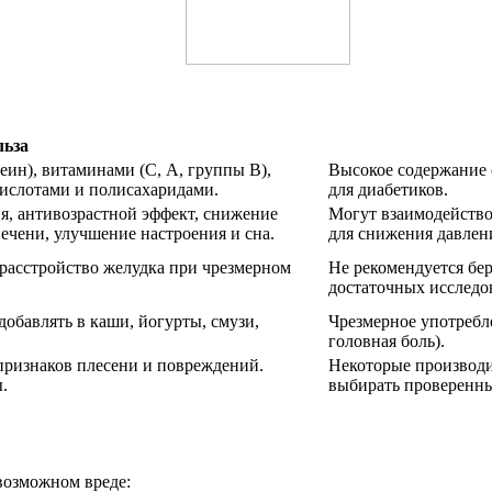
льза
еин), витаминами (С, А, группы В),
Высокое содержание с
кислотами и полисахаридами.
для диабетиков.
я, антивозрастной эффект, снижение
Могут взаимодейство
печени, улучшение настроения и сна.
для снижения давлени
, расстройство желудка при чрезмерном
Не рекомендуется бе
достаточных исследо
добавлять в каши, йогурты, смузи,
Чрезмерное употребл
головная боль).
 признаков плесени и повреждений.
Некоторые производи
.
выбирать проверенн
 возможном вреде: