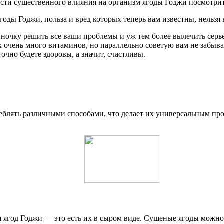
ости существенного влияния на организм ягоды Годжи посмотрит
годы Годжи, польза и вред которых теперь вам известны, нельзя 
очку решить все ваши проблемы и уж тем более вылечить серьез
их очень много витаминов, но параллельно советую вам не забыв
очно будете здоровы, а значит, счастливы.
еблять различными способами, что делает их универсальным пр
 ягод Годжи — это есть их в сыром виде. Сушеные ягоды можно 