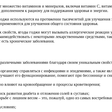
т множество витаминов и минералов, включая витамин C, витам
м дополнением к рациону для поддержания здоровья и энергии.
 годжи используются на протяжении тысячелетий для улучшения
 применяются для улучшения общего состояния здоровья.
 свойств, ягоды годжи могут вызывать аллергические реакции у
взаимодействовать с некоторыми лекарственными средствами, та
с есть хронические заболевания.
с различными заболеваниями благодаря своим уникальным свойс
рганизму справляться с инфекциями и эпидемиями, а также яв
улучшают его функционирование, помогают при бессоннице и сн
о влияют на кровообращение и процессы кроветворения;
иск развития диабета и отложения солей в суставах;
рьбе с лишним весом – это, пожалуй, одно из самых востребова
условиях;