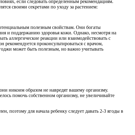
словиях, если следовать определенным рекомендациям.
ятся своими секретами по уходу за растением:
 потенциальным полезным свойствам. Они богаты
ия и поддержанию здоровья кожи. Однако, несмотря на
ать аллергические реакции или взаимодействовать с
н рекомендуется проконсультироваться с врачом,
годжи может быть полезным, но важно учитывать
 они никоим образом не навредят вашему организму.
отелось помочь собственном организму, не увеличивайте
ен, поэтому для начала ребенку следует давать 2-3 ягоды в