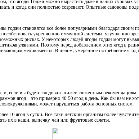
 том, что ягоды Годжи можно вырастить даже в наших суровых у
ивать и когда они полностью созревают. Опытные садоводы подел
годы годжи становятся все более популярными благодаря своим
способствовать укреплению иммунной системы, улучшению зрен
озможных рисках. У некоторых людей ягоды годжи могут вызыв
нтикоагулянтами. Поэтому перед добавлением этих ягод в рацио
нимающим медикаменты. В целом, умеренное потребление ягод 
я, и, если вы будете следовать нижеизложенным рекомендациям,
граммов ягод – это примерно 40-50 ягод в день. Как бы вам не х
головокружениями, может нарушиться работа основных систем.
ее 10 ягод в сутки. Все-таки детский организм более чувствител
ть их в каши, выпечку, чаи или фруктовые салаты.