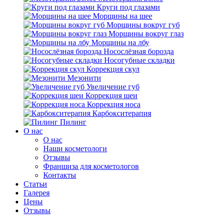
Круги под глазами
Морщины на шее
Морщины вокруг губ
Морщины вокруг глаз
Морщины на лбу
Носослёзная борозда
Носогубные складки
Коррекция скул
Мезонити
Увеличение губ
Коррекция шеи
Коррекция носа
Карбокситерапия
Пилинг
O нас
O нас
Наши косметологи
Отзывы
Франшиза для косметологов
Контакты
Статьи
Галерея
Цены
Отзывы