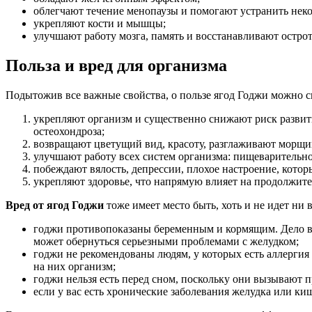
облегчают течение менопаузы и помогают устранить нек
укрепляют кости и мышцы;
улучшают работу мозга, память и восстанавливают острот
Польза и вред для организма
Подытожив все важные свойства, о пользе ягод Годжи можно ск
укрепляют организм и существенно снижают риск развития
остеохондроза;
возвращают цветущий вид, красоту, разглаживают морщи
улучшают работу всех систем организма: пищеварительно
побеждают вялость, депрессии, плохое настроение, кото
укрепляют здоровье, что напрямую влияет на продолжите
Вред от ягод Годжи
тоже имеет место быть, хоть и не идет ни 
годжи противопоказаны беременным и кормящим. Дело в 
может обернуться серьезными проблемами с желудком;
годжи не рекомендованы людям, у которых есть аллергия 
на них организм;
годжи нельзя есть перед сном, поскольку они вызывают 
если у вас есть хронические заболевания желудка или киш