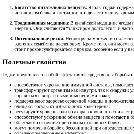
Богатство питательных веществ
: Ягоды годжи содержа
источником белка и клетчатки, что делает их популярны
Традиционная медицина
: В китайской медицине ягоды
энергии. Они считаются “эликсиром долголетия” и часто
Потенциальные риски
: Несмотря на множество полезных
растения семейства пасленовых. Кроме того, они могут 
стоит проконсультироваться с врачом, особенно если у ва
Полезные свойства
Годжи представляют собой эффективное средство для борьбы 
способствуют укреплению иммунной системы, помогают о
трансформируют организм как изнутри, так и снаружи: 
справиться с возрастными изменениями кожи;
поддерживают здоровье сердечной мышцы и положительн
очищают сосуды от избыточного холестерина;
регулируют уровень соли и сахара в крови, что снижает р
способствуют ускорению обмена веществ и помогают в бо
облегчают состояние при сильных головных болях;
могут помочь в борьбе с бессонницей при определенных 
обладают желчегонным эффектом;