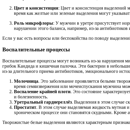
Цвет и консистенция
: Цвет и консистенция выделений м
время как желтые или зеленые выделения могут указыват
Роль микрофлоры
: У мужчин в уретре присутствует но
нарушении этого баланса, например, из-за антибиотиков
Если у вас есть вопросы или беспокойства по поводу выделени
Воспалительные процессы
Воспалительные процессы могут возникать из-за нарушения ми
грибок Кандида и кишечная палочка. Эти бактерии в небольши
из-за длительного приема антибиотиков, эмоционального исто
Молочница
. Это заболевание проявляется белыми тво
время семяизвержения или мочеиспускания мужчина может
Воспаление крайней плоти
. Это состояние характеризу
и болезненность.
Уретральный гарднереллёз
. Выделения в этом случае с
Простатит
. В этом случае выделяемая жидкость мутная и
хроническом процессе они становятся скудными. Кроме 
Творожистые белые выделения являются характерным признак