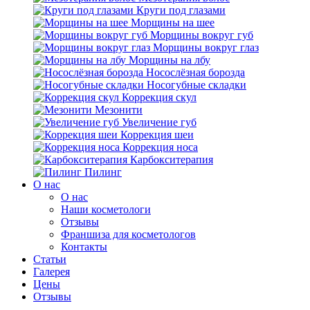
Круги под глазами
Морщины на шее
Морщины вокруг губ
Морщины вокруг глаз
Морщины на лбу
Носослёзная борозда
Носогубные складки
Коррекция скул
Мезонити
Увеличение губ
Коррекция шеи
Коррекция носа
Карбокситерапия
Пилинг
O нас
O нас
Наши косметологи
Отзывы
Франшиза для косметологов
Контакты
Статьи
Галерея
Цены
Отзывы