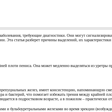
заболевания, требующие диагностики. Они могут сигнализирова
и. Эта статья разберет причины выделений, их характеристики 
йней плоти пениса. Она может медленно выделяться из уретры при
е препуциальных желез, имеет консистенцию, напоминающую смет
жира и бактерий, что помогает избежать трения между крайней п
людается в подростковом возрасте, а в пожилом – практически от
ми и бульбоуретральными железами во время эрекции (возбужден