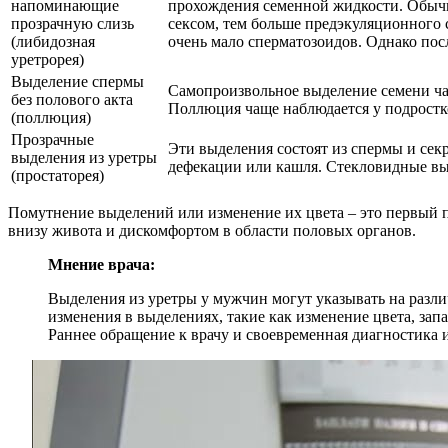
напоминающие
прохождения семенной жидкости. Обычн
прозрачную слизь
сексом, тем больше предэкуляционного с
(либидозная
очень мало сперматозоидов. Однако пос
уретрорея)
Выделение спермы
Самопроизвольное выделение семени чаще
без полового акта
Поллюция чаще наблюдается у подростк
(поллюция)
Прозрачные
Эти выделения состоят из спермы и сек
выделения из уретры
дефекации или кашля. Стекловидные выд
(простаторея)
Помутнение выделений или изменение их цвета – это первый 
внизу живота и дискомфортом в области половых органов.
Мнение врача:
Выделения из уретры у мужчин могут указывать на разл
изменения в выделениях, такие как изменение цвета, зап
Раннее обращение к врачу и своевременная диагностика