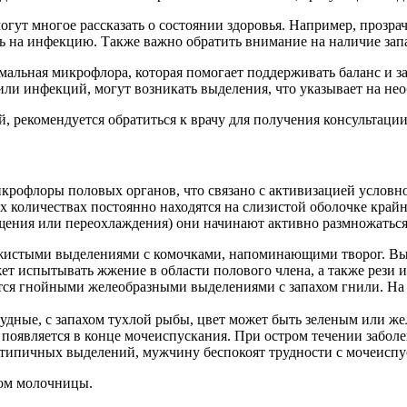
огут многое рассказать о состоянии здоровья. Например, прозр
ь на инфекцию. Также важно обратить внимание на наличие зап
рмальная микрофлора, которая помогает поддерживать баланс и 
 или инфекций, могут возникать выделения, что указывает на н
й, рекомендуется обратиться к врачу для получения консультации
крофлоры половых органов, что связано с активизацией условн
х количествах постоянно находятся на слизистой оболочке край
щения или переохлаждения) они начинают активно размножаться,
рожистыми выделениями с комочками, напоминающими творог. В
 испытывать жжение в области полового члена, а также рези и 
ется гнойными желеобразными выделениями с запахом гнили. На
кудные, с запахом тухлой рыбы, цвет может быть зеленым или ж
 появляется в конце мочеиспускания. При остром течении заболе
атипичных выделений, мужчину беспокоят трудности с мочеиспу
ом молочницы.