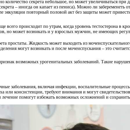
о количество секрета небольшое, но может увеличиваться при 
екрета – иногда он капает из пениса). Можно ли забеременеть о
ле эякуляции повторный половой акт без защиты может привести
 всего происходит по утрам, когда уровень тестостерона в кро
ов, но может возникать и у взрослых мужчин, не имеющих регу
рета простаты. Жидкость может выходить из мочеиспускательног
еления могут возникать и после мочеиспускания – это считает
признак возможных урогенитальных заболеваний. Такие нарушен
ичные заболевания, включая инфекции, воспалительные процесс
аха или консистенции, требуют внимания и могут свидетельство
 и лечение помогут избежать возможных осложнений и сохранит