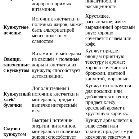
пикантность и
жирорастворимых
насыщенность.
витаминов.
Хрустящее,
Источник клетчатки и
рассыпчатое; имеет
полезных жиров; может
Кунжутное
выраженный ореховый
быть альтернатирой
печенье
вкус; хорошо
менее полезным
сочетается с чаем или
сладостям.
кофе.
Кунжут придает
Витамины и минералы
овощам приятную
Овощи,
из овощей + полезные
текстуру и аромат;
запеченные
жиры и клетчатка из
хорошо сочетается с
с кунжутом
кунжута; способствует
брокколи, цветной
детоксикации.
капустой, морковью.
Кунжут используется
Дополнительный
для посыпки или
Кунжутный
источник клетчатки и
добавляется в тесто;
хлеб/
минералов; придает
придает хлебу
булочки
выпечке интересный
ореховый аромат и
вкус.
хрустящую корочку.
Быстрый источник
Кунжут добавляется в
энергии, витаминов,
виде семян или
Смузи с
минералов и полезных
тахини; придает смузи
кунжутом
жиров; способствует
кремовую текстуру и