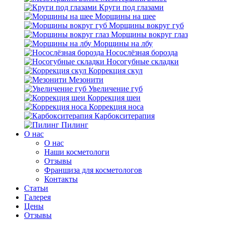
Круги под глазами
Морщины на шее
Морщины вокруг губ
Морщины вокруг глаз
Морщины на лбу
Носослёзная борозда
Носогубные складки
Коррекция скул
Мезонити
Увеличение губ
Коррекция шеи
Коррекция носа
Карбокситерапия
Пилинг
O нас
O нас
Наши косметологи
Отзывы
Франшиза для косметологов
Контакты
Статьи
Галерея
Цены
Отзывы