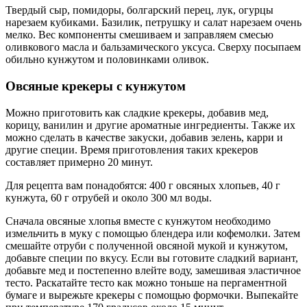
Твердый сыр, помидоры, болгарский перец, лук, огурцы
нарезаем кубиками. Базилик, петрушку и салат нарезаем очень
мелко. Вес компоненты смешиваем и заправляем смесью
оливкового масла и бальзамического уксуса. Сверху посыпаем
обильно кунжутом и половинками оливок.
Овсяные крекеры с кунжутом
Можно приготовить как сладкие крекеры, добавив мед,
корицу, ванилин и другие ароматные ингредиенты. Также их
можно сделать в качестве закуски, добавив зелень, карри и
другие специи. Время приготовления таких крекеров
составляет примерно 20 минут.
Для рецепта вам понадобятся: 400 г овсяных хлопьев, 40 г
кунжута, 60 г отрубей и около 300 мл воды.
Сначала овсяные хлопья вместе с кунжутом необходимо
измельчить в муку с помощью блендера или кофемолки. Затем
смешайте отруби с полученной овсяной мукой и кунжутом,
добавьте специи по вкусу. Если вы готовите сладкий вариант,
добавьте мед и постепенно влейте воду, замешивая эластичное
тесто. Раскатайте тесто как можно тоньше на пергаментной
бумаге и вырежьте крекеры с помощью формочки. Выпекайте