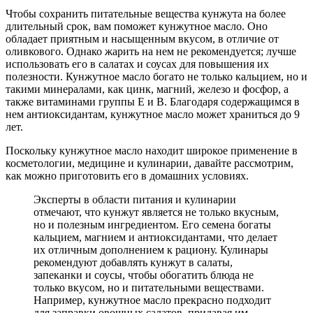
Чтобы сохранить питательные вещества кунжута на более
длительный срок, вам поможет кунжутное масло. Оно
обладает приятным и насыщенным вкусом, в отличие от
оливкового. Однако жарить на нем не рекомендуется; лучше
использовать его в салатах и соусах для повышения их
полезности. Кунжутное масло богато не только кальцием, но и
такими минералами, как цинк, магний, железо и фосфор, а
также витаминами группы E и B. Благодаря содержащимся в
нем антиоксидантам, кунжутное масло может храниться до 9
лет.
Поскольку кунжутное масло находит широкое применение в
косметологии, медицине и кулинарии, давайте рассмотрим,
как можно приготовить его в домашних условиях.
Эксперты в области питания и кулинарии
отмечают, что кунжут является не только вкусным,
но и полезным ингредиентом. Его семена богаты
кальцием, магнием и антиоксидантами, что делает
их отличным дополнением к рациону. Кулинары
рекомендуют добавлять кунжут в салаты,
запеканки и соусы, чтобы обогатить блюда не
только вкусом, но и питательными веществами.
Например, кунжутное масло прекрасно подходит
для заправки овощных салатов, придавая им