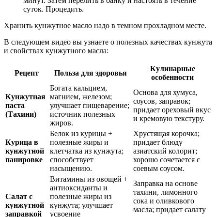
минут. Затем перелить в банку и настоять в течение
суток. Процедить.
Хранить кунжутное масло надо в темном прохладном месте.
В следующем видео вы узнаете о полезных качествах кунжута
и свойствах кунжутного масла:
Кулинарные
Рецепт
Польза для здоровья
особенности
Богата кальцием,
Основа для хумуса,
Кунжутная
магнием, железом;
соусов, заправок;
паста
улучшает пищеварение;
придает ореховый вкус
(Тахини)
источник полезных
и кремовую текстуру.
жиров.
Белок из курицы +
Хрустящая корочка;
Курица в
полезные жиры и
придает блюду
кунжутной
клетчатка из кунжута;
азиатский колорит;
панировке
способствует
хорошо сочетается с
насыщению.
соевым соусом.
Витамины из овощей +
Заправка на основе
антиоксиданты и
тахини, лимонного
Салат с
полезные жиры из
сока и оливкового
кунжутной
кунжута; улучшает
масла; придает салату
заправкой
усвоение