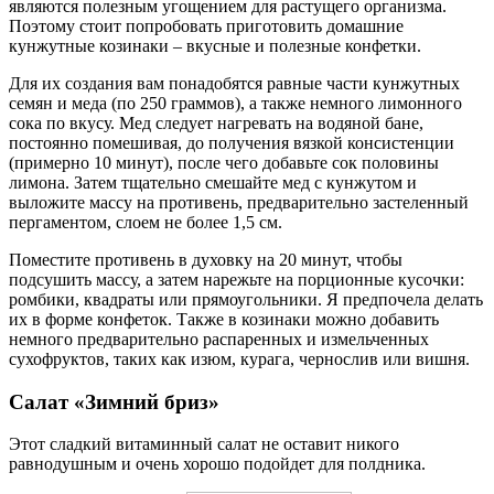
являются полезным угощением для растущего организма.
Поэтому стоит попробовать приготовить домашние
кунжутные козинаки – вкусные и полезные конфетки.
Для их создания вам понадобятся равные части кунжутных
семян и меда (по 250 граммов), а также немного лимонного
сока по вкусу. Мед следует нагревать на водяной бане,
постоянно помешивая, до получения вязкой консистенции
(примерно 10 минут), после чего добавьте сок половины
лимона. Затем тщательно смешайте мед с кунжутом и
выложите массу на противень, предварительно застеленный
пергаментом, слоем не более 1,5 см.
Поместите противень в духовку на 20 минут, чтобы
подсушить массу, а затем нарежьте на порционные кусочки:
ромбики, квадраты или прямоугольники. Я предпочела делать
их в форме конфеток. Также в козинаки можно добавить
немного предварительно распаренных и измельченных
сухофруктов, таких как изюм, курага, чернослив или вишня.
Салат «Зимний бриз»
Этот сладкий витаминный салат не оставит никого
равнодушным и очень хорошо подойдет для полдника.