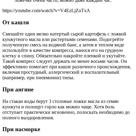
ложечке очень часто, можно даже каждый час.
https://youtube.com/watch?v=V4EzLjZuTxA
От кашля
Смешайте один мелко натертый сырой картофель с ложкой
кунжутного масла или растертыми семенами. Подогрейте
полученную смесь на водяной бане, а затем в теплом виде
используйте в качестве компресса, нанося его на грудную
клетку и спину. Обязательно накройте пленкой и укутайте.
Такой компресс следует держать не менее восьми часов. Он
эффективно помогает при кашле различного происхождения,
включая простудный, аллергический и воспалительный
(например, при пневмонии) типы.
При ангине
На стакан воды берут 3 столовые ложки масла из семян
кунжута и полощут горло как можно чаще. Хотя боль
отступает практически мгновенно, полоскать необходимо до
полного выздоровления.
При насморке