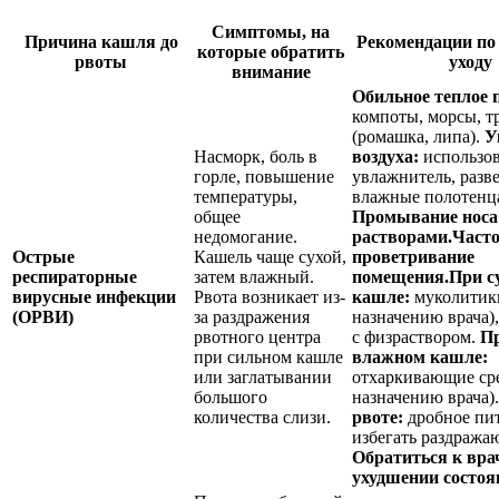
Симптомы, на
Причина кашля до
Рекомендации по
которые обратить
рвоты
уходу
внимание
Обильное теплое 
компоты, морсы, т
(ромашка, липа).
У
Насморк, боль в
воздуха:
использов
горле, повышение
увлажнитель, разв
температуры,
влажные полотенц
общее
Промывание носа
недомогание.
растворами.
Часто
Острые
Кашель чаще сухой,
проветривание
респираторные
затем влажный.
помещения.
При с
вирусные инфекции
Рвота возникает из-
кашле:
муколитик
(ОРВИ)
за раздражения
назначению врача)
рвотного центра
с физраствором.
П
при сильном кашле
влажном кашле:
или заглатывании
отхаркивающие сре
большого
назначению врача)
количества слизи.
рвоте:
дробное пит
избегать раздраж
Обратиться к вра
ухудшении состоя