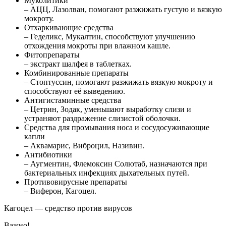
Муколитики
– АЦЦ, Лазолван, помогают разжижать густую и вязкую
мокроту.
Отхаркивающие средства
– Геделикс, Мукалтин, способствуют улучшению
отхождения мокроты при влажном кашле.
Фитопрепараты
– экстракт шалфея в таблетках.
Комбинированные препараты
– Стоптуссин, помогают разжижать вязкую мокроту и
способствуют её выведению.
Антигистаминные средства
– Цетрин, Зодак, уменьшают выработку слизи и
устраняют раздражение слизистой оболочки.
Средства для промывания носа и сосудосуживающие
капли
– Аквамарис, Виброцил, Називин.
Антибиотики
– Аугментин, Флемоксин Солютаб, назначаются при
бактериальных инфекциях дыхательных путей.
Противовирусные препараты
– Виферон, Кагоцел.
Кагоцел — средство против вирусов
Важно!