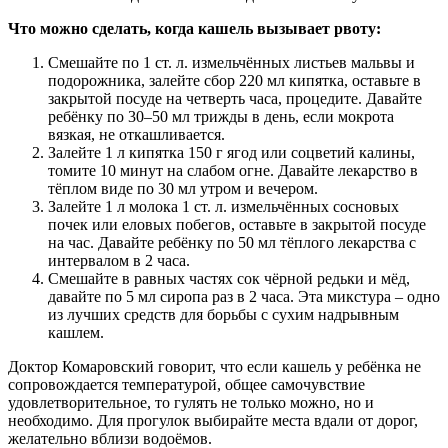
Что можно сделать, когда кашель вызывает рвоту:
Смешайте по 1 ст. л. измельчённых листьев мальвы и
подорожника, залейте сбор 220 мл кипятка, оставьте в
закрытой посуде на четверть часа, процедите. Давайте
ребёнку по 30–50 мл трижды в день, если мокрота
вязкая, не откашливается.
Залейте 1 л кипятка 150 г ягод или соцветий калины,
томите 10 минут на слабом огне. Давайте лекарство в
тёплом виде по 30 мл утром и вечером.
Залейте 1 л молока 1 ст. л. измельчённых сосновых
почек или еловых побегов, оставьте в закрытой посуде
на час. Давайте ребёнку по 50 мл тёплого лекарства с
интервалом в 2 часа.
Смешайте в равных частях сок чёрной редьки и мёд,
давайте по 5 мл сиропа раз в 2 часа. Эта микстура – одно
из лучших средств для борьбы с сухим надрывным
кашлем.
Доктор Комаровский говорит, что если кашель у ребёнка не
сопровождается температурой, общее самочувствие
удовлетворительное, то гулять не только можно, но и
необходимо. Для прогулок выбирайте места вдали от дорог,
желательно вблизи водоёмов.