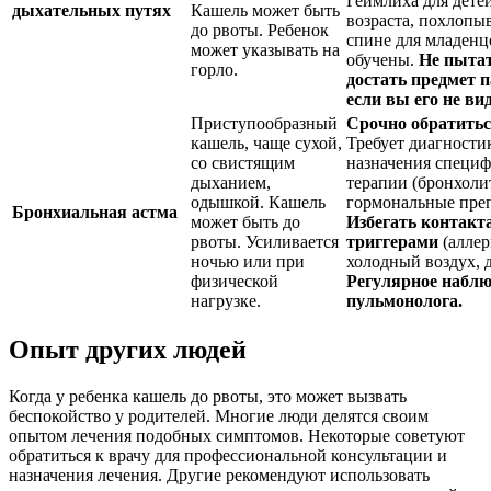
Геймлиха для дете
дыхательных путях
Кашель может быть
возраста, похлопы
до рвоты. Ребенок
спине для младенце
может указывать на
обучены.
Не пыта
горло.
достать предмет 
если вы его не ви
Приступообразный
Срочно обратитьс
кашель, чаще сухой,
Требует диагности
со свистящим
назначения специ
дыханием,
терапии (бронхоли
одышкой. Кашель
гормональные преп
Бронхиальная астма
может быть до
Избегать контакта
рвоты. Усиливается
триггерами
(аллер
ночью или при
холодный воздух, 
физической
Регулярное наблю
нагрузке.
пульмонолога.
Опыт других людей
Когда у ребенка кашель до рвоты, это может вызвать
беспокойство у родителей. Многие люди делятся своим
опытом лечения подобных симптомов. Некоторые советуют
обратиться к врачу для профессиональной консультации и
назначения лечения. Другие рекомендуют использовать