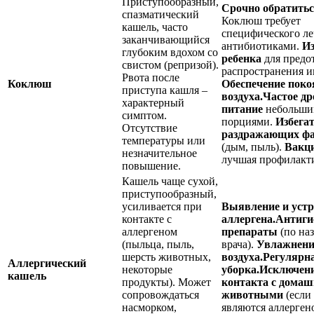
Приступообразный,
Срочно обратитьс
спазматический
Коклюш требует
кашель, часто
специфического л
заканчивающийся
антибиотиками.
И
глубоким вдохом со
ребенка
для предо
свистом (репризой).
распространения 
Рвота после
Коклюш
Обеспечение поко
приступа кашля –
воздуха.
Частое др
характерный
питание
небольши
симптом.
порциями.
Избега
Отсутствие
раздражающих ф
температуры или
(дым, пыль).
Вакц
незначительное
лучшая профилакт
повышение.
Кашель чаще сухой,
приступообразный,
усиливается при
Выявление и устр
контакте с
аллергена.
Антиги
аллергеном
препараты
(по на
(пыльца, пыль,
врача).
Увлажнени
шерсть животных,
воздуха.
Регулярн
Аллергический
некоторые
уборка.
Исключен
кашель
продукты). Может
контакта с дома
сопровождаться
животными
(если
насморком,
являются аллерген