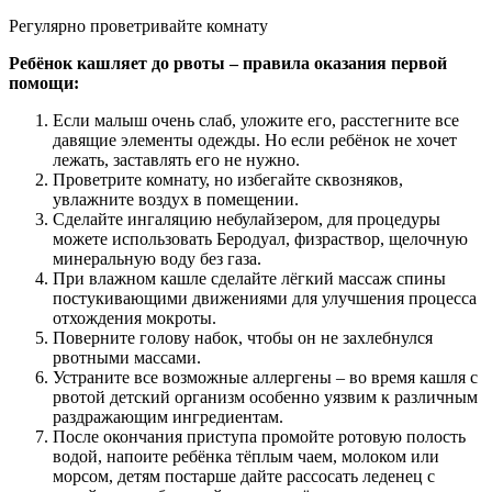
Регулярно проветривайте комнату
Ребёнок кашляет до рвоты – правила оказания первой
помощи:
Если малыш очень слаб, уложите его, расстегните все
давящие элементы одежды. Но если ребёнок не хочет
лежать, заставлять его не нужно.
Проветрите комнату, но избегайте сквозняков,
увлажните воздух в помещении.
Сделайте ингаляцию небулайзером, для процедуры
можете использовать Беродуал, физраствор, щелочную
минеральную воду без газа.
При влажном кашле сделайте лёгкий массаж спины
постукивающими движениями для улучшения процесса
отхождения мокроты.
Поверните голову набок, чтобы он не захлебнулся
рвотными массами.
Устраните все возможные аллергены – во время кашля с
рвотой детский организм особенно уязвим к различным
раздражающим ингредиентам.
После окончания приступа промойте ротовую полость
водой, напоите ребёнка тёплым чаем, молоком или
морсом, детям постарше дайте рассосать леденец с