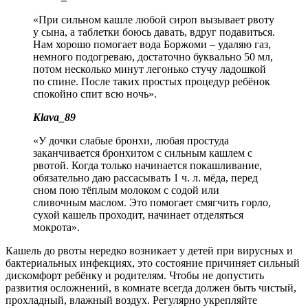
«При сильном кашле любой сироп вызывает рвоту
у сына, а таблетки боюсь давать, вдруг подавиться.
Нам хорошо помогает вода Боржоми – удаляю газ,
немного подогреваю, достаточно буквально 50 мл,
потом несколько минут легонько стучу ладошкой
по спине. После таких простых процедур ребёнок
спокойно спит всю ночь».
Klava_89
«У дочки слабые бронхи, любая простуда
заканчивается бронхитом с сильным кашлем с
рвотой. Когда только начинается покашливание,
обязательно даю рассасывать 1 ч. л. мёда, перед
сном пою тёплым молоком с содой или
сливочным маслом. Это помогает смягчить горло,
сухой кашель проходит, начинает отделяться
мокрота».
Кашель до рвоты нередко возникает у детей при вирусных и
бактериальных инфекциях, это состояние причиняет сильный
дискомфорт ребёнку и родителям. Чтобы не допустить
развития осложнений, в комнате всегда должен быть чистый,
прохладный, влажный воздух. Регулярно укрепляйте