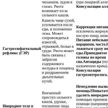
чиханием, зудом в
(при пищевой алле
глазах. Рвота
Консультация алл
возникает из-за
сильного кашля.
Кашель чаще сухой,
усиливается после
Коррекция питан
еды, в положении
исключить жирную
лежа. Может
кислую пищу, шоко
сопровождаться
Питание небольш
изжогой,
порциями, часто.
отрыжкой, болью в
Гастроэзофагеальный
ложиться сразу п
груди. Рвота может
рефлюкс (ГЭР)
еды.
Приподнятое
быть связана с
головы во время
забросом
сна.
Антациды
(по
содержимого
назначению врача).
желудка в пищевод
Консультация
и раздражением
гастроэнтеролога.
дыхательных
путей.
Немедленно вызв
помощь!
Попытат
Внезапный
удалить инородно
приступ сильного
помощью приемов
кашля, удушье,
помощи (например
Инородное тело в
посинение лица.