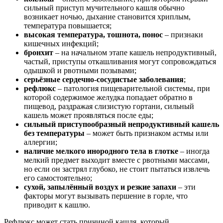
сильный приступ мучительного кашля обычно
возникает ночью, дыхание становится хриплым,
температура повышается;
высокая температура, тошнота, понос
– признаки
кишечных инфекций;
бронхит
– на начальном этапе кашель непродуктивный,
частый, приступы откашливания могут сопровождаться
одышкой и рвотными позывами;
серьёзные сердечно-сосудистые заболевания
;
рефлюкс
– патология пищеварительной системы, при
которой содержимое желудка попадает обратно в
пищевод, раздражая слизистую гортани, сильный
кашель может проявляться после еды;
сильный приступообразный непродуктивный кашель
без температуры
– может быть признаком астмы или
аллергии;
наличие мелкого инородного тела в глотке
– иногда
мелкий предмет выходит вместе с рвотными массами,
но если он застрял глубоко, не стоит пытаться извлечь
его самостоятельно;
сухой, запылённый воздух и резкие запахи
– эти
факторы могут вызывать першение в горле, что
приводит к кашлю.
Рефлюкс может стать причиной кашля, который