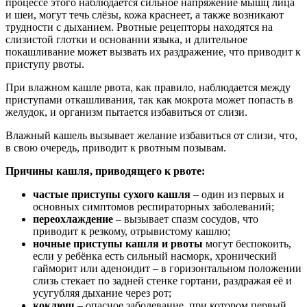
процессе этого наблюдается сильное напряжение мышц лица
и шеи, могут течь слёзы, кожа краснеет, а также возникают
трудности с дыханием. Рвотные рецепторы находятся на
слизистой глотки и основании языка, и длительное
покашливание может вызвать их раздражение, что приводит к
приступу рвоты.
При влажном кашле рвота, как правило, наблюдается между
приступами откашливания, так как мокрота может попасть в
желудок, и организм пытается избавиться от слизи.
Влажный кашель вызывает желание избавиться от слизи, что,
в свою очередь, приводит к рвотным позывам.
Причины кашля, приводящего к рвоте:
частые приступы сухого кашля
– один из первых и
основных симптомов респираторных заболеваний;
переохлаждение
– вызывает спазм сосудов, что
приводит к резкому, отрывистому кашлю;
ночные приступы кашля и рвоты
могут беспокоить,
если у ребёнка есть сильный насморк, хронический
гайморит или аденоидит – в горизонтальном положении
слизь стекает по задней стенке гортани, раздражая её и
усугубляя дыхание через рот;
коклюш
– опасное заболевание, при котором первый