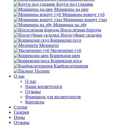
Круги под глазами
Морщины на шее
Морщины вокруг губ
Морщины вокруг глаз
Морщины на лбу
Носослёзная борозда
Носогубные складки
Коррекция скул
Мезонити
Увеличение губ
Коррекция шеи
Коррекция носа
Карбокситерапия
Пилинг
O нас
O нас
Наши косметологи
Отзывы
Франшиза для косметологов
Контакты
Статьи
Галерея
Цены
Отзывы