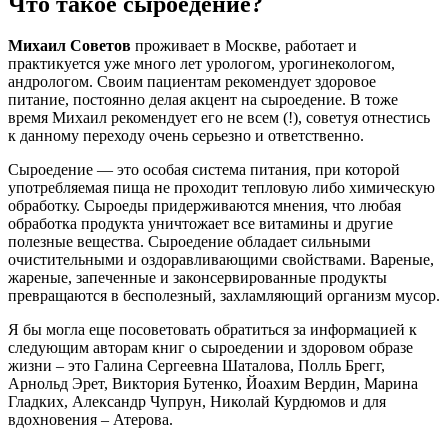
Что такое сыроедение?
Михаил Советов
проживает в Москве, работает и
практикуется уже много лет урологом, урогинекологом,
андрологом. Своим пациентам рекомендует здоровое
питание, постоянно делая акцент на сыроедение. В тоже
время Михаил рекомендует его не всем (!), советуя отнестись
к данному переходу очень серьезно и ответственно.
Сыроедение — это особая система питания, при которой
употребляемая пища не проходит тепловую либо химическую
обработку. Сыроеды придерживаются мнения, что любая
обработка продукта уничтожает все витамины и другие
полезные вещества. Сыроедение обладает сильными
очистительными и оздоравливающими свойствами. Вареные,
жареные, запеченные и законсервированные продукты
превращаются в бесполезный, захламляющий организм мусор.
Я бы могла еще посоветовать обратиться за информацией к
следующим авторам книг о сыроедении и здоровом образе
жизни – это Галина Сергеевна Шаталова, Полль Брегг,
Арнольд Эрет, Виктория Бутенко, Йоахим Вердин, Марина
Гладких, Александр Чупрун, Николай Курдюмов и для
вдохновения – Атерова.