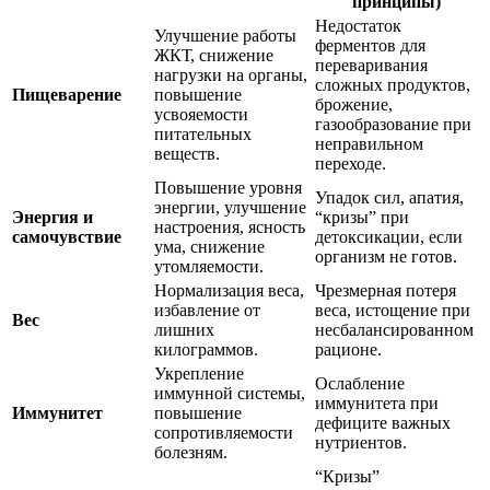
принципы)
Недостаток
Улучшение работы
ферментов для
ЖКТ, снижение
переваривания
нагрузки на органы,
сложных продуктов,
Пищеварение
повышение
брожение,
усвояемости
газообразование при
питательных
неправильном
веществ.
переходе.
Повышение уровня
Упадок сил, апатия,
энергии, улучшение
Энергия и
“кризы” при
настроения, ясность
самочувствие
детоксикации, если
ума, снижение
организм не готов.
утомляемости.
Нормализация веса,
Чрезмерная потеря
избавление от
веса, истощение при
Вес
лишних
несбалансированном
килограммов.
рационе.
Укрепление
Ослабление
иммунной системы,
иммунитета при
Иммунитет
повышение
дефиците важных
сопротивляемости
нутриентов.
болезням.
“Кризы”