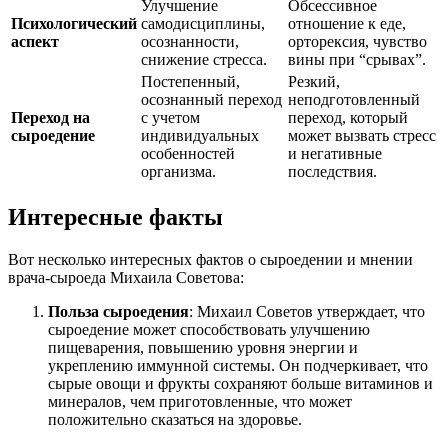
Улучшение
Обсессивное
Психологический
самодисциплины,
отношение к еде,
аспект
осознанности,
орторексия, чувство
снижение стресса.
вины при “срывах”.
Постепенный,
Резкий,
осознанный переход
неподготовленный
Переход на
с учетом
переход, который
сыроедение
индивидуальных
может вызвать стресс
особенностей
и негативные
организма.
последствия.
Интересные факты
Вот несколько интересных фактов о сыроедении и мнении
врача-сыроеда Михаила Советова:
Польза сыроедения
: Михаил Советов утверждает, что
сыроедение может способствовать улучшению
пищеварения, повышению уровня энергии и
укреплению иммунной системы. Он подчеркивает, что
сырые овощи и фрукты сохраняют больше витаминов и
минералов, чем приготовленные, что может
положительно сказаться на здоровье.