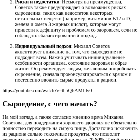
Риски и недостатки
: Несмотря на преимущества,
Советов также предупреждает о возможных рисках
сыроедения, таких как недостаток некоторых
питательных веществ (например, витаминов B12 и D,
железа и омега-3 жирных кислот), которые могут
привести к дефициту и проблемам со здоровьем, если не
соблюдать сбалансированный подход.
Индивидуальный подход
: Михаил Советов
акцентирует внимание на том, что сыроедение не
подходит всем. Важно учитывать индивидуальные
особенности организма, состояние здоровья и образ
жизни. Он рекомендует людям, желающим попробовать
сыроедение, сначала проконсультироваться с врачом и
постепенно вводить сырые продукты в рацион.
https://youtube.com/watch?v=th5Q6AMLlv0
Сыроедение, с чего начать?
На мой взгляд, а также согласно мнению врача Михаила
Советова, для поддержания хорошего здоровья не обязательно
полностью переходить на сырую пищу. Достаточно исключить
из рациона сильно токсичные продукты, что позволит
увеличить долю растительной пищи до 70-80%. Такой подход