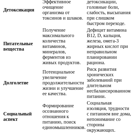
Эффективное
детоксикации,
очищение
головные боли,
Детоксикация
организма от
слабость, высыпания
токсинов и шлаков.
при слишком
быстром переходе.
Получение
Дефицит витамина
максимального
B12, D, кальция,
количества
железа, омега-3
Питательные
витаминов,
жирных кислот при
вещества
минералов,
неправильном
ферментов из
планировании
живых продуктов.
рациона.
Риск развития
Потенциальное
хронических
увеличение
заболеваний при
Долголетие
продолжительности
длительном
жизни и улучшение
несбалансированном
ее качества.
питании.
Социальная
Формирование
изоляция, трудности
осознанного
Социальный
с питанием вне дома,
отношения к
аспект
непонимание со
питанию, поиск
стороны
единомышленников.
окружающих.