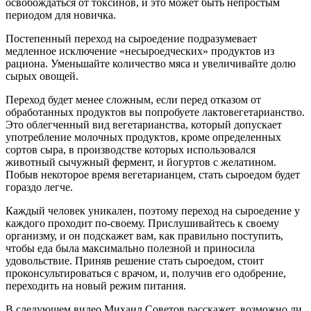
освобождаться от токсинов, и это может быть непростым
периодом для новичка.
Постепенный переход на сыроедение подразумевает
медленное исключение «несыроедческих» продуктов из
рациона. Уменьшайте количество мяса и увеличивайте долю
сырых овощей.
Переход будет менее сложным, если перед отказом от
обработанных продуктов вы попробуете лактовегетарианство.
Это облегченный вид вегетарианства, который допускает
употребление молочных продуктов, кроме определенных
сортов сыра, в производстве которых использовался
животный сычужный фермент, и йогуртов с желатином.
Побыв некоторое время вегетарианцем, стать сыроедом будет
гораздо легче.
Каждый человек уникален, поэтому переход на сыроедение у
каждого проходит по-своему. Прислушивайтесь к своему
организму, и он подскажет вам, как правильно поступить,
чтобы еда была максимально полезной и приносила
удовольствие. Приняв решение стать сыроедом, стоит
проконсультироваться с врачом, и, получив его одобрение,
переходить на новый режим питания.
В следующем видео Михаил Советов расскажет, возможно ли