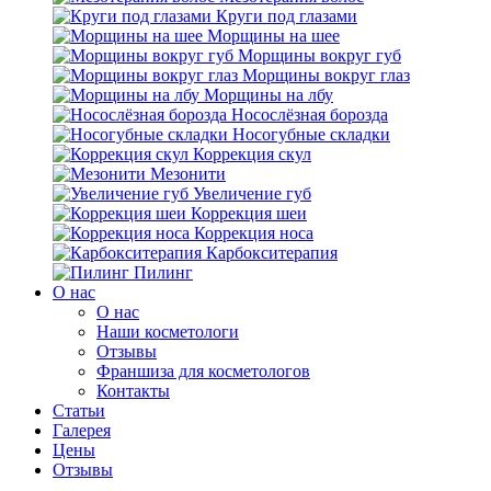
Круги под глазами
Морщины на шее
Морщины вокруг губ
Морщины вокруг глаз
Морщины на лбу
Носослёзная борозда
Носогубные складки
Коррекция скул
Мезонити
Увеличение губ
Коррекция шеи
Коррекция носа
Карбокситерапия
Пилинг
O нас
O нас
Наши косметологи
Отзывы
Франшиза для косметологов
Контакты
Статьи
Галерея
Цены
Отзывы