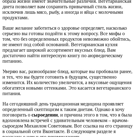
образа жизни имеют значительные различия. Вегетарианская
диета позволяет вам сохранить привычный стиль жизни,
исключив лишь мясо, рыбу, а иногда и яйца с молочными
продуктами.
Ваше желание заботиться о здоровье определяет, насколько
серьезно вы готовы подойти к этому вопросу. Все мифы о
том, что без определенных продуктов невозможно обойтись,
не имеют под собой оснований. Вегетарианская кухня
предлагает широкий ассортимент вкусных блюд. Вам
достаточно найти интересную книгу по аюрведическому
питанию.
Уверяю вас, разнообразие блюд, которые вы пробовали ранее,
и тех, что вы будете готовить в будущем, существенно
изменится. Их количество увеличится, а вкусовые ощущения
обогатятся новыми оттенками. Это касается вегетарианского
питания.
На сегодняшний день традиционная медицина проявляет
определенный скептицизм к таким диетам. Однако я хочу
поговорить о
сыроедении
, и причина этого в том, что я была
вдохновлена встречей с удивительным человеком – врачом-
сыроедом Михаилом Советовым. Вот ссылка на его страницу
в социальной сети Вконтакте. В следующем разделе я
расскажу о нем и его рекомендациях.