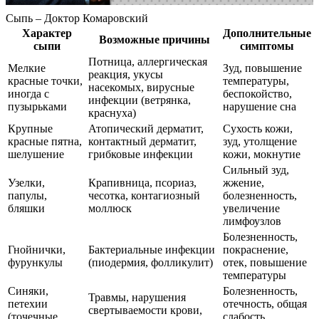
Сыпь – Доктор Комаровский
Характер
Дополнительные
Возможные причины
сыпи
симптомы
Потница, аллергическая
Мелкие
Зуд, повышение
реакция, укусы
красные точки,
температуры,
насекомых, вирусные
иногда с
беспокойство,
инфекции (ветрянка,
пузырьками
нарушение сна
краснуха)
Крупные
Атопический дерматит,
Сухость кожи,
красные пятна,
контактный дерматит,
зуд, утолщение
шелушение
грибковые инфекции
кожи, мокнутие
Сильный зуд,
Узелки,
Крапивница, псориаз,
жжение,
папулы,
чесотка, контагиозный
болезненность,
бляшки
моллюск
увеличение
лимфоузлов
Болезненность,
Гнойнички,
Бактериальные инфекции
покраснение,
фурункулы
(пиодермия, фолликулит)
отек, повышение
температуры
Синяки,
Болезненность,
Травмы, нарушения
петехии
отечность, общая
свертываемости крови,
(точечные
слабость,