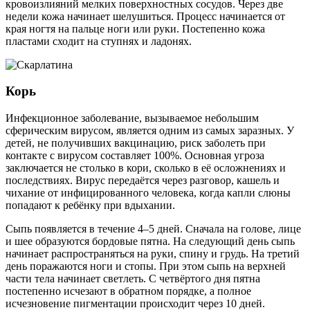
кровоизлияний мелких поверхностных сосудов. Через две
недели кожа начинает шелушиться. Процесс начинается от
края ногтя на пальце ноги или руки. Постепенно кожа
пластами сходит на ступнях и ладонях.
Корь
Инфекционное заболевание, вызываемое небольшим
сферическим вирусом, является одним из самых заразных. У
детей, не получивших вакцинацию, риск заболеть при
контакте с вирусом составляет 100%. Основная угроза
заключается не столько в кори, сколько в её осложнениях и
последствиях. Вирус передаётся через разговор, кашель и
чихание от инфицированного человека, когда капли слюны
попадают к ребёнку при вдыхании.
Сыпь появляется в течение 4–5 дней. Сначала на голове, лице
и шее образуются бордовые пятна. На следующий день сыпь
начинает распространяться на руки, спину и грудь. На третий
день поражаются ноги и стопы. При этом сыпь на верхней
части тела начинает светлеть. С четвёртого дня пятна
постепенно исчезают в обратном порядке, а полное
исчезновение пигментации происходит через 10 дней.