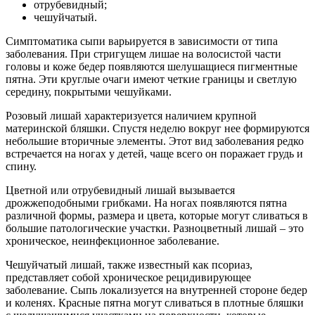
отрубевидный;
чешуйчатый.
Симптоматика сыпи варьируется в зависимости от типа
заболевания. При стригущем лишае на волосистой части
головы и коже бедер появляются шелушащиеся пигментные
пятна. Эти круглые очаги имеют четкие границы и светлую
середину, покрытыми чешуйками.
Розовый лишай характеризуется наличием крупной
материнской бляшки. Спустя неделю вокруг нее формируются
небольшие вторичные элементы. Этот вид заболевания редко
встречается на ногах у детей, чаще всего он поражает грудь и
спину.
Цветной или отрубевидный лишай вызывается
дрожжеподобными грибками. На ногах появляются пятна
различной формы, размера и цвета, которые могут сливаться в
большие патологические участки. Разноцветный лишай – это
хроническое, неинфекционное заболевание.
Чешуйчатый лишай, также известный как псориаз,
представляет собой хроническое рецидивирующее
заболевание. Сыпь локализуется на внутренней стороне бедер
и коленях. Красные пятна могут сливаться в плотные бляшки