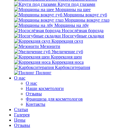
Круги под глазами
Морщины на шее
Морщины вокруг губ
Морщины вокруг глаз
Морщины на лбу
Носослёзная борозда
Носогубные складки
Коррекция скул
Мезонити
Увеличение губ
Коррекция шеи
Коррекция носа
Карбокситерапия
Пилинг
O нас
O нас
Наши косметологи
Отзывы
Франшиза для косметологов
Контакты
Статьи
Галерея
Цены
Отзывы