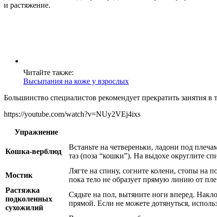
и растяжение.
Читайте также:
Высыпания на коже у взрослых
Большинство специалистов рекомендует прекратить занятия в т
https://youtube.com/watch?v=NUy2VEj4ixs
Упражнение
Встаньте на четвереньки, ладони под плеча
Кошка-верблюд
таз (поза “кошки”). На выдохе округлите сп
Лягте на спину, согните колени, стопы на п
Мостик
пока тело не образует прямую линию от плеч
Растяжка
Сядьте на пол, вытяните ноги вперед. Накло
подколенных
прямой. Если не можете дотянуться, использ
сухожилий