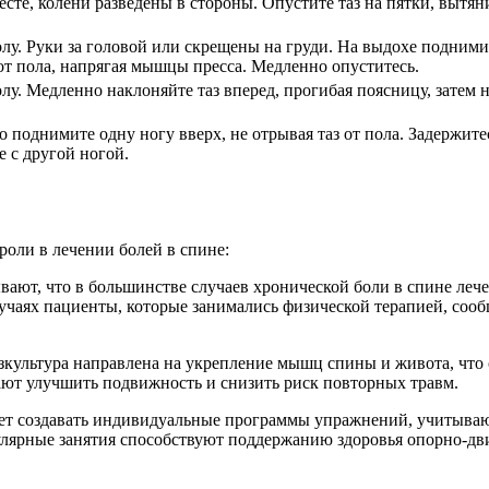
есте, колени разведены в стороны. Опустите таз на пятки, вытян
полу. Руки за головой или скрещены на груди. На выдохе подними
от пола, напрягая мышцы пресса. Медленно опуститесь.
олу. Медленно наклоняйте таз вперед, прогибая поясницу, затем н
 поднимите одну ногу вверх, не отрывая таз от пола. Задержите
е с другой ногой.
роли в лечении болей в спине:
вают, что в большинстве случаев хронической боли в спине леч
лучаях пациенты, которые занимались физической терапией, соо
изкультура направлена на укрепление мышц спины и живота, что
ают улучшить подвижность и снизить риск повторных травм.
яет создавать индивидуальные программы упражнений, учитываю
гулярные занятия способствуют поддержанию здоровья опорно-дв