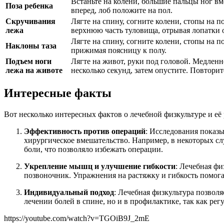
Встаньте на колени, большие пальцы ног вм
Поза ребенка
вперед, лоб положите на пол.
Скручивания
Лягте на спину, согните колени, стопы на 
лежа
верхнюю часть туловища, отрывая лопатки 
Лягте на спину, согните колени, стопы на п
Наклоны таза
прижимая поясницу к полу.
Подъем ноги
Лягте на живот, руки под головой. Медленно
лежа на животе
несколько секунд, затем опустите. Повторит
Интересные факты
Вот несколько интересных фактов о лечебной физкультуре и её 
Эффективность против операций
: Исследования показы
хирургическое вмешательство. Например, в некоторых с
боли, что позволяло избежать операции.
Укрепление мышц и улучшение гибкости
: Лечебная ф
позвоночник. Упражнения на растяжку и гибкость помог
Индивидуальный подход
: Лечебная физкультура позвол
лечении болей в спине, но и в профилактике, так как ре
https://youtube.com/watch?v=TGOiB9J_2mE