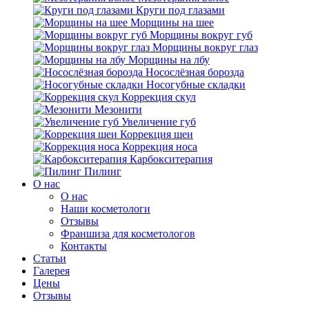
Круги под глазами
Морщины на шее
Морщины вокруг губ
Морщины вокруг глаз
Морщины на лбу
Носослёзная борозда
Носогубные складки
Коррекция скул
Мезонити
Увеличение губ
Коррекция шеи
Коррекция носа
Карбокситерапия
Пилинг
O нас
O нас
Наши косметологи
Отзывы
Франшиза для косметологов
Контакты
Статьи
Галерея
Цены
Отзывы