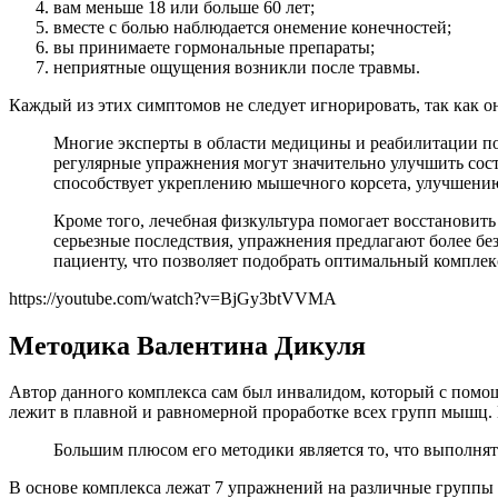
вам меньше 18 или больше 60 лет;
вместе с болью наблюдается онемение конечностей;
вы принимаете гормональные препараты;
неприятные ощущения возникли после травмы.
Каждый из этих симптомов не следует игнорировать, так как о
Многие эксперты в области медицины и реабилитации по
регулярные упражнения могут значительно улучшить сост
способствует укреплению мышечного корсета, улучшени
Кроме того, лечебная физкультура помогает восстановит
серьезные последствия, упражнения предлагают более б
пациенту, что позволяет подобрать оптимальный комплек
https://youtube.com/watch?v=BjGy3btVVMA
Методика Валентина Дикуля
Автор данного комплекса сам был инвалидом, который с помо
лежит в плавной и равномерной проработке всех групп мышц.
Большим плюсом его методики является то, что выполня
В основе комплекса лежат 7 упражнений на различные группы