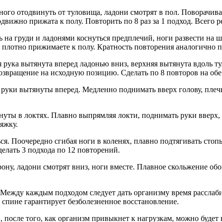
ого отодвинуть от туловища, ладони смотрят в пол. Поворачивае
одвижно прижата к полу. Повторить по 8 раз за 1 подход. Всего 
 на груди и ладонями коснуться предплечий, ноги развести на 
оги плотно прижимаете к полу. Кратность повторения аналогичн
 рука вытянута вперед ладонью вниз, верхняя вытянута вдоль т
возвращение на исходную позицию. Сделать по 8 повторов на обе
 руки вытянуты вперед. Медленно поднимать вверх голову, плечи
нуты в локтях. Плавно выпрямляя локти, поднимать руки вверх, 
яжку.
ться. Поочередно сгибая ноги в коленях, плавно подтягивать сто
елать 3 подхода по 12 повторений.
ону, ладони смотрят вниз, ноги вместе. Плавное скольжение обо
Между каждым подходом следует дать организму время расслабит
спине гарантирует безболезненное восстановление.
, после того, как организм привыкнет к нагрузкам, можно буде