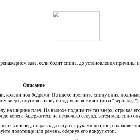
ренажерном зале, если болит спина, до установления причины и 
Описание
ми, колени под бедрами. На вдохе прогните спину вниз, поднима
ину вверх, опуская голову и подтягивая живот (поза “верблюда”).
олу на ширине плеч. На выдохе поднимите таз вверх, отрывая его
 до колен. Задержитесь на несколько секунд, затем медленно опу
нитесь вперед, стараясь дотянуться руками до стоп, сохраняя сп
уйте полотенце или ремень, обернув его вокруг стоп.