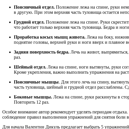
Поясничный отдел.
Положение лежа на спине, руки немн
в другую. При этом верхняя часть туловища остается неп
Грудной отдел.
Положение лежа на спине. Руки скрестить
что работает только верхняя часть туловища. Бедра и н
Проработка косых мышц живота.
Лежа на боку, нижняя
поднятие головы, верхней руки и ноги вверх и плавное 
Задняя поверхность бедра.
Лечь на живот, выпрямиться,
раз.
Шейный отдел.
Лежа на спине, ноги вытянуты, руки сог
Кроме укрепления, важно выполнить упражнения на раст
Поясничные мышцы
. Для этого лечь на спину, вытяну
часть туловища, шейный и грудной отдел расслаблены. Сд
Боковые мышцы.
Лежа на спине, руки раскинуты в стор
Повторить 12 раз.
Особое внимание автор рекомендует уделять периодам отдыха. 
соблюдение правил выполнения упражнений для снятия боли в 
Для начала Валентин Дикуль предлагает выбрать 5 упражнений