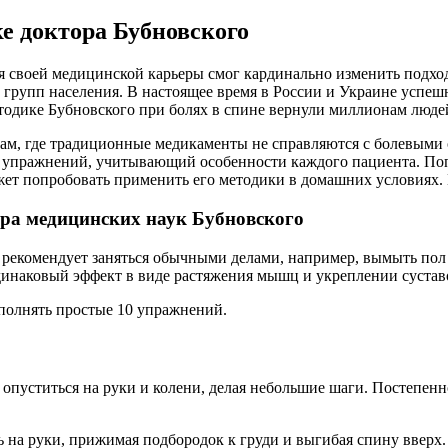
ке доктора Бубновского
 своей медицинской карьеры смог кардинально изменить подход
групп населения. В настоящее время в России и Украине успеш
одике Бубновского при болях в спине вернули миллионам людей
ам, где традиционные медикаменты не справляются с болевыми
 упражнений, учитывающий особенности каждого пациента. Попа
жет попробовать применить его методики в домашних условиях. 
ора медицинских наук Бубновского
екомендует заняться обычными делами, например, вымыть пол и
динаковый эффект в виде растяжения мышц и укреплении сустав
полнять простые 10 упражнений.
о опуститься на руки и колени, делая небольшие шаги. Постепе
ь на руки, прижимая подбородок к груди и выгибая спину вверх