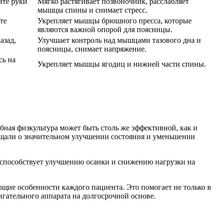
ите руки
Мягко растягивает позвоночник, расслабляет
мышцы спины и снимает стресс.
те
Укрепляет мышцы брюшного пресса, которые
являются важной опорой для поясницы.
азад,
Улучшает контроль над мышцами тазового дна и
поясницы, снимает напряжение.
сь на
Укрепляет мышцы ягодиц и нижней части спины.
ебная физкультура может быть столь же эффективной, как и
бщали о значительном улучшении состояния и уменьшении
 способствует улучшению осанки и снижению нагрузки на
щие особенности каждого пациента. Это помогает не только в
игательного аппарата на долгосрочной основе.