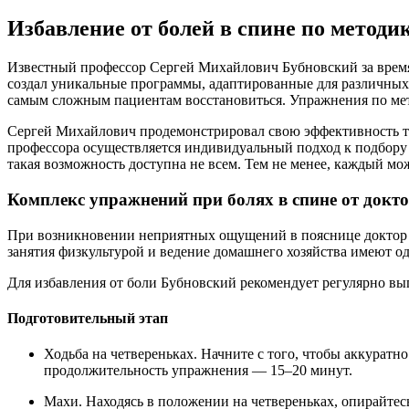
Избавление от болей в спине по методи
Известный профессор Сергей Михайлович Бубновский за время
создал уникальные программы, адаптированные для различных 
самым сложным пациентам восстановиться. Упражнения по мет
Сергей Михайлович продемонстрировал свою эффективность т
профессора осуществляется индивидуальный подход к подбору
такая возможность доступна не всем. Тем не менее, каждый мо
Комплекс упражнений при болях в спине от докт
При возникновении неприятных ощущений в пояснице доктор р
занятия физкультурой и ведение домашнего хозяйства имеют о
Для избавления от боли Бубновский рекомендует регулярно вы
Подготовительный этап
Ходьба на четвереньках. Начните с того, чтобы аккуратн
продолжительность упражнения — 15–20 минут.
Махи. Находясь в положении на четвереньках, опирайтес