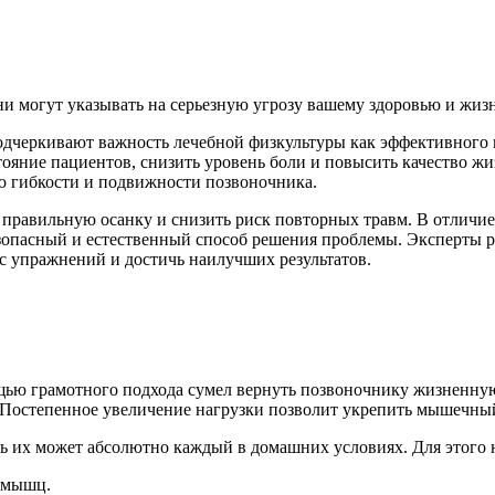
ни могут указывать на серьезную угрозу вашему здоровью и жиз
дчеркивают важность лечебной физкультуры как эффективного м
ояние пациентов, снизить уровень боли и повысить качество жи
ю гибкости и подвижности позвоночника.
ь правильную осанку и снизить риск повторных травм. В отличие
езопасный и естественный способ решения проблемы. Эксперты
с упражнений и достичь наилучших результатов.
щью грамотного подхода сумел вернуть позвоночнику жизненную
 Постепенное увеличение нагрузки позволит укрепить мышечный
ть их может абсолютно каждый в домашних условиях. Для этого 
 мышц.