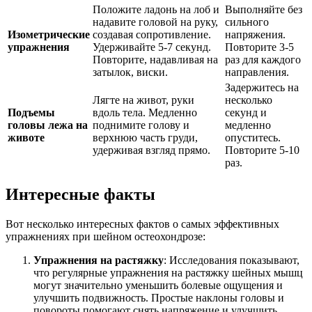
Положите ладонь на лоб и
Выполняйте без
надавите головой на руку,
сильного
Изометрические
создавая сопротивление.
напряжения.
упражнения
Удерживайте 5-7 секунд.
Повторите 3-5
Повторите, надавливая на
раз для каждого
затылок, виски.
направления.
Задержитесь на
Лягте на живот, руки
несколько
Подъемы
вдоль тела. Медленно
секунд и
головы лежа на
поднимите голову и
медленно
животе
верхнюю часть груди,
опуститесь.
удерживая взгляд прямо.
Повторите 5-10
раз.
Интересные факты
Вот несколько интересных фактов о самых эффективных
упражнениях при шейном остеохондрозе:
Упражнения на растяжку
: Исследования показывают,
что регулярные упражнения на растяжку шейных мышц
могут значительно уменьшить болевые ощущения и
улучшить подвижность. Простые наклоны головы и
повороты помогают снять напряжение и улучшить