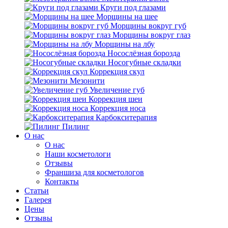
Круги под глазами
Морщины на шее
Морщины вокруг губ
Морщины вокруг глаз
Морщины на лбу
Носослёзная борозда
Носогубные складки
Коррекция скул
Мезонити
Увеличение губ
Коррекция шеи
Коррекция носа
Карбокситерапия
Пилинг
O нас
O нас
Наши косметологи
Отзывы
Франшиза для косметологов
Контакты
Статьи
Галерея
Цены
Отзывы