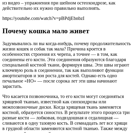
из видео – упражнения при шейном остеохондрозе, как
действительно их нужно правильно выполнять.
https://youtube.com/watch?v=pBPdjEbnbzI
Почему кошка мало живет
Задумывались ли вы когда-нибудь, почему продолжительность
жизни кошек и собак так мала? Причина кроется в
особенностях строения их черепа, а точнее — в том, как
соединены его кости. Эти соединения образуются благодаря
специальной костной ткани, формируя швы. Эти швы играют
ключевую роль в соединении, так как выполняют функции
амортизаторов и зон роста для костей. Однако есть одно
печальное «НО» — после сорока лет эти швы начинают
зарастать.
Что касается позвоночника, то его кости могут соединяться
хрящевой тканью, известной как синхондрозы или
межпозвоночные диски. Когда хрящевая ткань заменяется
костной, образуется синостоз. В результате этого процесса три
разные кости — лобковая, подвздошная и седалищная —
сливаются в одну тазовую кость. В семнадцать лет все хрящи
в грудной области заменяются костной тканью. Также между