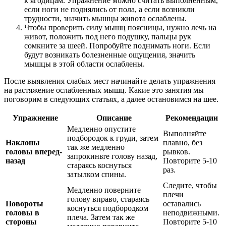
к ягодицам. Упражнение можно считать выполненным,
если ноги не поднялись от пола, а если возникли
трудности, значить мышцы живота ослаблены.
Чтобы проверить силу мышц поясницы, нужно лечь на
живот, положить под него подушку, пальцы рук
сомкните за шеей. Попробуйте поднимать ноги. Если
будут возникать болезненные ощущения, значить
мышцы в этой области ослаблены.
После выявления слабых мест начинайте делать упражнения
на растяжение ослабленных мышц. Какие это занятия мы
поговорим в следующих статьях, а далее остановимся на шее.
Упражнение
Описание
Рекомендации
Медленно опустите
Выполняйте
подбородок к груди, затем
Наклоны
плавно, без
так же медленно
головы вперед-
рывков.
запрокиньте голову назад,
назад
Повторите 5-10
стараясь коснуться
раз.
затылком спины.
Следите, чтобы
Медленно поверните
плечи
голову вправо, стараясь
Повороты
оставались
коснуться подбородком
головы в
неподвижными.
плеча. Затем так же
стороны
Повторите 5-10