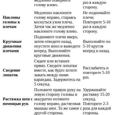
медленно поверните
раз в каждую
голову влево.
сторону.
Медленно наклоните
Не поднимайте
Наклоны
голову вправо, стараясь
плечи.
головы к
коснуться ухом плеча.
Повторите 5-10
плечам
Затем так же медленно
раз в каждую
наклоните голову влево.
сторону.
Поднимите плечи вверх,
Круговые
затем отведите назад,
Выполняйте по
движения
опустите вниз и выведите
5-10 кругов
плечами
вперед. Выполняйте
вперед и назад.
круговые движения.
Сядьте или встаньте
прямо. Сведите лопатки
Расслабьтесь и
Сведение
вместе, как будто хотите
повторите 5-10
лопаток
зажать между ними
раз.
карандаш. Задержитесь на
5 секунд.
Положите правую руку на
Удерживайте
левую сторону головы и
растяжку 15-20
Растяжка шеи с
аккуратно потяните
секунд.
помощью рук
голову вправо, растягивая
Повторите 2-3
мышцы шеи. То же самое с
раза для каждой
другой стороны.
стороны.