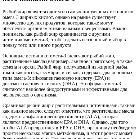
Рыбий жир является одним из самых популярных источников
омега-3 жирных кислот, однако на рынке существует
множество других продуктов, которые также могут
обеспечить организм этими важными веществами. Важно
понимать, как рыбий жир сравнивается с другими
источниками омега-3, чтобы сделать осознанный выбор в
пользу того или иного продукта.
Основные источники омега-3 включают рыбий жир,
растительные масла (например, льняное и рапсовое), а также
семена и орехи. Рыбий жир, получаемый из жирной рыбы,
такой как лосось, скумбрия и сельдь, содержит два основных
типа омега-3: эйкозапентаеновую кислоту (EPA) и
докозагексаеновую кислоту (DHA). Эти формы омега-3
считаются наиболее биодоступными и эффективными для
человеческого организма.
Сравнивая рыбий жир с растительными источниками, такими
как льняное масло, следует отметить, что растительные масла
содержат альфа-линоленовую кислоту (ALA), которая
является предшественником EPA и DHA. Однако, для того
чтобы ALA превратился в EPA и DHA, организму необходимо
пройти несколько этапов метаболизма, и этот процесс может
быть неэффективным. Исследования показывают, что лишь