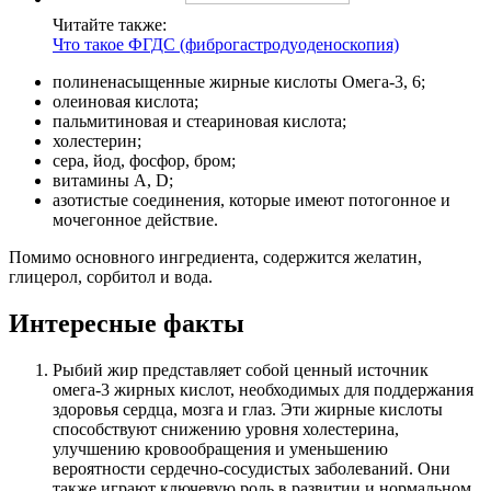
Читайте также:
Что такое ФГДС (фиброгастродуоденоскопия)
полиненасыщенные жирные кислоты Омега-3, 6;
олеиновая кислота;
пальмитиновая и стеариновая кислота;
холестерин;
сера, йод, фосфор, бром;
витамины A, D;
азотистые соединения, которые имеют потогонное и
мочегонное действие.
Помимо основного ингредиента, содержится желатин,
глицерол, сорбитол и вода.
Интересные факты
Рыбий жир представляет собой ценный источник
омега-3 жирных кислот, необходимых для поддержания
здоровья сердца, мозга и глаз. Эти жирные кислоты
способствуют снижению уровня холестерина,
улучшению кровообращения и уменьшению
вероятности сердечно-сосудистых заболеваний. Они
также играют ключевую роль в развитии и нормальном