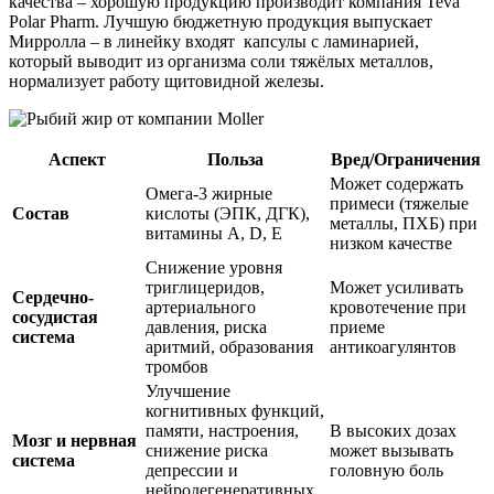
качества – хорошую продукцию производит компания Teva
Polar Pharm. Лучшую бюджетную продукция выпускает
Мирролла – в линейку входят капсулы с ламинарией,
который выводит из организма соли тяжёлых металлов,
нормализует работу щитовидной железы.
Аспект
Польза
Вред/Ограничения
Может содержать
Омега-3 жирные
примеси (тяжелые
Состав
кислоты (ЭПК, ДГК),
металлы, ПХБ) при
витамины А, D, Е
низком качестве
Снижение уровня
триглицеридов,
Может усиливать
Сердечно-
артериального
кровотечение при
сосудистая
давления, риска
приеме
система
аритмий, образования
антикоагулянтов
тромбов
Улучшение
когнитивных функций,
памяти, настроения,
В высоких дозах
Мозг и нервная
снижение риска
может вызывать
система
депрессии и
головную боль
нейродегенеративных