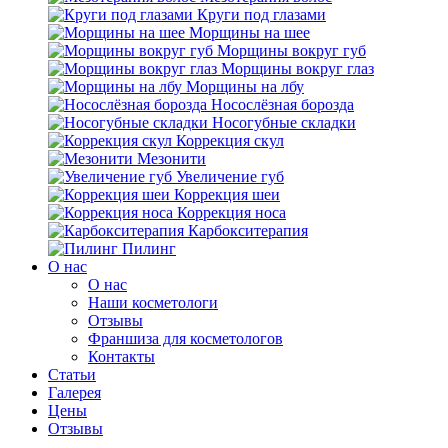
Круги под глазами
Морщины на шее
Морщины вокруг губ
Морщины вокруг глаз
Морщины на лбу
Носослёзная борозда
Носогубные складки
Коррекция скул
Мезонити
Увеличение губ
Коррекция шеи
Коррекция носа
Карбокситерапия
Пилинг
O нас
O нас
Наши косметологи
Отзывы
Франшиза для косметологов
Контакты
Статьи
Галерея
Цены
Отзывы