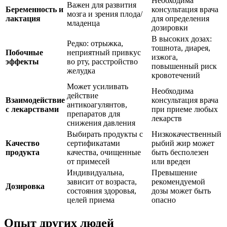
Необходима
Важен для развития
Беременность и
консультация врача
мозга и зрения плода/
лактация
для определения
младенца
дозировки
В высоких дозах:
Редко: отрыжка,
тошнота, диарея,
Побочные
неприятный привкус
изжога,
эффекты
во рту, расстройство
повышенный риск
желудка
кровотечений
Может усиливать
Необходима
действие
Взаимодействие
консультация врача
антикоагулянтов,
с лекарствами
при приеме любых
препаратов для
лекарств
снижения давления
Выбирать продукты с
Низкокачественный
Качество
сертификатами
рыбий жир может
продукта
качества, очищенные
быть бесполезен
от примесей
или вреден
Индивидуальна,
Превышение
зависит от возраста,
рекомендуемой
Дозировка
состояния здоровья,
дозы может быть
целей приема
опасно
Опыт других людей