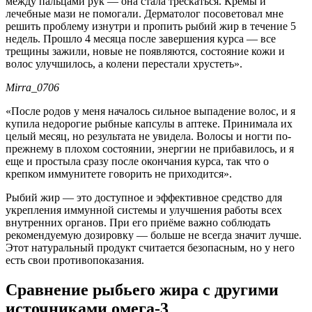
между пальцами рук — она стала трескаться. Кремы и
лечебные мази не помогали. Дерматолог посоветовал мне
решить проблему изнутри и пропить рыбий жир в течение 5
недель. Прошло 4 месяца после завершения курса — все
трещины зажили, новые не появляются, состояние кожи и
волос улучшилось, а колени перестали хрустеть».
Mirra_0706
«После родов у меня началось сильное выпадение волос, и я
купила недорогие рыбные капсулы в аптеке. Принимала их
целый месяц, но результата не увидела. Волосы и ногти по-
прежнему в плохом состоянии, энергии не прибавилось, и я
еще и простыла сразу после окончания курса, так что о
крепком иммунитете говорить не приходится».
Рыбий жир — это доступное и эффективное средство для
укрепления иммунной системы и улучшения работы всех
внутренних органов. При его приёме важно соблюдать
рекомендуемую дозировку — больше не всегда значит лучше.
Этот натуральный продукт считается безопасным, но у него
есть свои противопоказания.
Сравнение рыбьего жира с другими
источниками омега-3