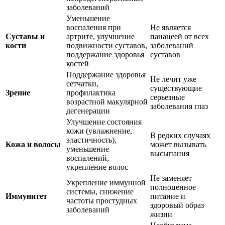
заболеваний
Уменьшение
воспаления при
Не является
Суставы и
артрите, улучшение
панацеей от всех
кости
подвижности суставов,
заболеваний
поддержание здоровья
суставов
костей
Поддержание здоровья
Не лечит уже
сетчатки,
существующие
Зрение
профилактика
серьезные
возрастной макулярной
заболевания глаз
дегенерации
Улучшение состояния
кожи (увлажнение,
В редких случаях
эластичность),
Кожа и волосы
может вызывать
уменьшение
высыпания
воспалений,
укрепление волос
Не заменяет
Укрепление иммунной
полноценное
системы, снижение
Иммунитет
питание и
частоты простудных
здоровый образ
заболеваний
жизни